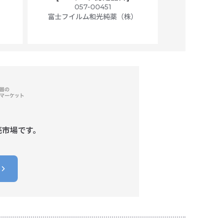
）
057-00451
01
富士フイルム和光純薬（株）
富士フイル
売市場です。