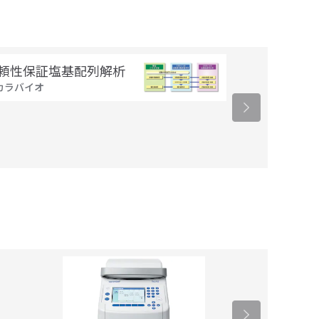
頼性保証塩基配列解析
ヒト全ゲノム
カラバイオ
／ヒトエクソ
タカラバイオ