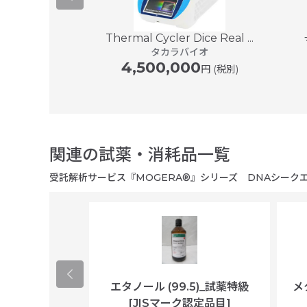
Thermal Cycler Dice Real ...
レイスキャナー
タカラバイオ
 7...
4,500,000
SYS
円 (税別)
00
円〜 (税別)
関連の試薬・消耗品一覧
受託解析サービス『MOGERA®』シリーズ DNAシークエンス
ological
エタノール (99.5)_試薬特級
メ
per/plastic
[JISマーク認定品目]