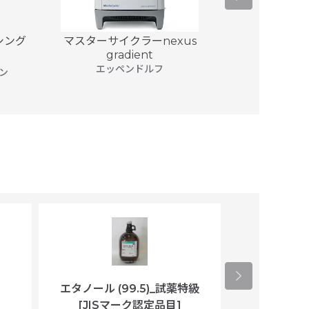
 シング
マスターサイクラーnexus
マスターサイク
gradient
エッ
エッペンドルフ
ン
エタノール (99.5)_試薬特級
アセトニトリ
[JISマーク認定品目]
マト