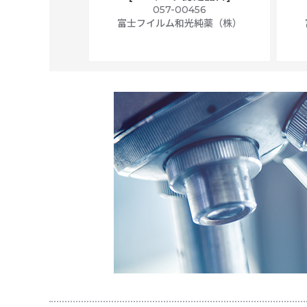
ally wrapped,
057-00456
f 100
富士フイルム和光純薬（株）
56N
 Scientific