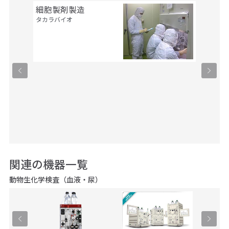
細胞製剤製造
セル・
タカラバイオ
ルス・
タカラバ
関連の機器一覧
動物生化学検査（血液・尿）