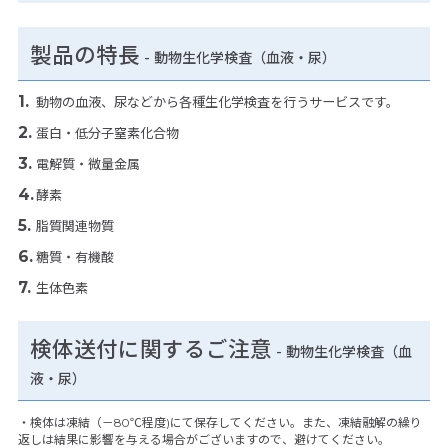
製品の特長
-
動物生化学検査（血液・尿）
動物の血液、尿などから各種生化学検査を行うサービスです。
蛋白・低分子窒素化合物
電解質・微量金属
酵素
脂質関連物質
糖質・有機酸
生体色素
検体送付に関するご注意
- 動物生化学検査（血
液・尿）
・検体は凍結（－80℃程度)にて保存してください。また、凍結融解の繰り
返しは結果に影響を与える場合がございますので、避けてください。