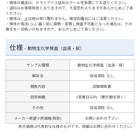
・検体の搬送は、ドライアイス詰めのクール宅急便にてお送りください。
・送料はお客様負担となりますので、大変恐れ入りますがあらかじめご了承
ください。
・検体は、土日祝は受け取れません。検体到着日にはご注意ください。
・検体が長浜LSLに届く前に腐敗・変質し検査不可能となった場合は、その
責任を一切負いかねますので、あらかじめご了承ください。
仕様
-
動物生化学検査（血液・尿）
サンプル種類
動物生化学検査（血液・尿）
解析法
該当項目: なし
報告内容
試験報告書
目安納期
3営業日以内 （繁忙期を除く）
その他
該当項目
:
なし
メーカー希望小売価格(税別)
お問い合わせ下さい
表示価格は代表的な仕様のものです。詳細はお問い合わせください。