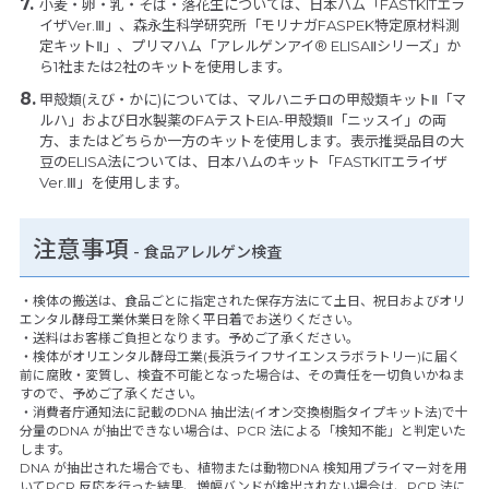
小麦・卵・乳・そば・落花生については、日本ハム「FASTKITエラ
イザVer.Ⅲ」、森永生科学研究所「モリナガFASPEK特定原材料測
定キットⅡ」、プリマハム「アレルゲンアイ® ELISAⅡシリーズ」か
ら1社または2社のキットを使用します。
甲殻類(えび・かに)については、マルハニチロの甲殻類キットⅡ「マ
ルハ」および日水製薬のFAテストEIA-甲殻類Ⅱ「ニッスイ」の両
方、またはどちらか一方のキットを使用します。表示推奨品目の大
豆のELISA法については、日本ハムのキット「FASTKITエライザ
Ver.Ⅲ」を使用します。
注意事項
- 食品アレルゲン検査
・検体の搬送は、食品ごとに指定された保存方法にて土日、祝日およびオリ
エンタル酵母工業休業日を除く平日着でお送りください。
・送料はお客様ご負担となります。予めご了承ください。
・検体がオリエンタル酵母工業(長浜ライフサイエンスラボラトリー)に届く
前に腐敗・変質し、検査不可能となった場合は、その責任を一切負いかねま
すので、予めご了承ください。
・消費者庁通知法に記載のDNA 抽出法(イオン交換樹脂タイプキット法)で十
分量のDNA が抽出できない場合は、PCR 法による「検知不能」と判定いた
します。
DNA が抽出された場合でも、植物または動物DNA 検知用プライマー対を用
いてPCR 反応を行った結果、増幅バンドが検出されない場合は、PCR 法に