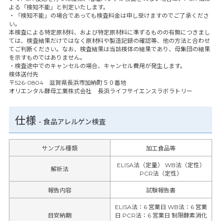
よる「検知不能」と判定いたします。
・「検知不能」の場合であっても検査料金は申し受けますのでご了承くださ
い。
本検査による特定原材料、および特定原材料に準ずるものの有無につきまし
ては、検査結果だけではなく原材料や製造記録の確認等、他の方法と合わせ
てご判断ください。なお、検査結果は当該検体の結果であり、母集団の結果
を示すものではありません。
・検査途中でのキャンセルの場合、キャンセル費用が発生します。
検体送付先
〒526-0804 滋賀県長浜市加納町５０番地
オリエンタル酵母工業株式会社 長浜ライフサイエンスラボラトリー
仕様
-
食品アレルゲン検査
サンプル種類
加工食品等
ELISA法（定量） WB法（定性）
解析法
PCR法（定性）
報告内容
試験報告書
ELISA法：6 営業日 WB法：6 営業
目安納期
日 PCR法：6 営業日 制限酵素消化