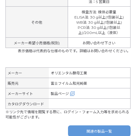
法：5 営業日
検査方法
:
検体必要量
ELISA法
:
30 g以上(1包装以上)
その他
WB法
:
30 g以上(1包装以上)
PCR法
:
30 g以上(1包装以
上)/200mL以上（液体）
メーカー希望小売価格(税別)
お問い合わせ下さい
表示価格は代表的な仕様のものです。詳細はお問い合わせください。
メーカー
オリエンタル酵母工業
販売元
富士フイルム和光純薬
メーカーサイト
製品ページ
カタログダウンロード
※リンク先で情報を閲覧する際に、ログイン・フォーム入力等を求められる
可能性がございます。
関連の製品一覧