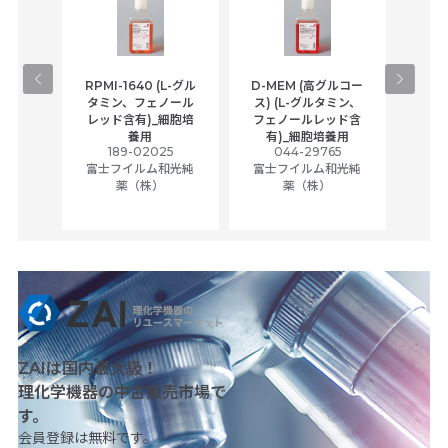
CE
ンドタ
RPMI-1640 (L-グル
D-MEM (高グルコー
枚重ね
タミン、フェノール
ス) (L-グルタミン、
日本
 200
レッド含有)_細胞培
フェノールレッド含
005
養用
有)_細胞培養用
2
189-02025
044-29765
富士フイルム和光純
富士フイルム和光純
薬（株）
薬（株）
ZAIは国内最大級！
理化学機器の中古販売市場で
す。
会員登録は無料です。