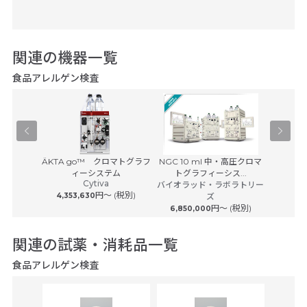
関連の機器一覧
食品アレルゲン検査
Orbitra
Pユニット
ÄKTA go™ クロマトグラフ
NGC 10 ml 中・高圧クロマ
サービス
ィーシステム
トグラフィーシス...
サーモフ
Cytiva
 (税別)
バイオラッド・ラボラトリー
円〜 (税別)
4,353,630
ズ
円〜 (税別)
6,850,000
関連の試薬・消耗品一覧
食品アレルゲン検査