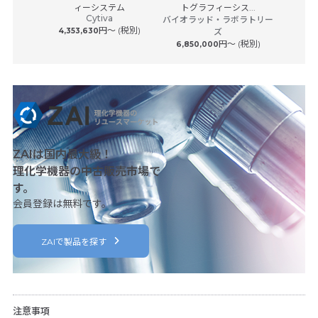
アジレ
サービス
ィーシステム
トグラフィーシス...
Cytiva
 (税別)
バイオラッド・ラボラトリー
円〜 (税別)
4,353,630
ズ
円〜 (税別)
6,850,000
ZAIは国内最大級！
理化学機器の中古販売市場で
す。
会員登録は無料です。
ZAIで製品を探す
注意事項