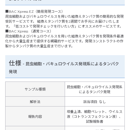
■BAC Xpress EZ（簡易発現コース）
昆虫細胞およびバキュロウイルスを用いた組換えタンパク質の簡易的な発現
受託サービスです。 組換えタンパク質を2週間でお手元にお届けいたしま
す。「低コストで発現チェックを行いたい方」にオススメのサービスです。
■BAC Xpress （通常コース）
昆虫細胞およびバキュロウイルスを用いた組換えタンパク質を発現条件最適
化から大量生産まで提供する網羅的サービスです。発現コンストラクトの作
製からタンパク質の大量生産まで行います。
仕様
-
昆虫細胞・バキュロウイルス発現系によるタンパク
発現
昆虫細胞・バキュロウイルス発現系
サンプル種類
によるタンパク発現
解析法
該当項目: なし
培養上清、細胞ペレット、ウイルス
報告内容
液（コトランスフェクション液）、
試験報告書