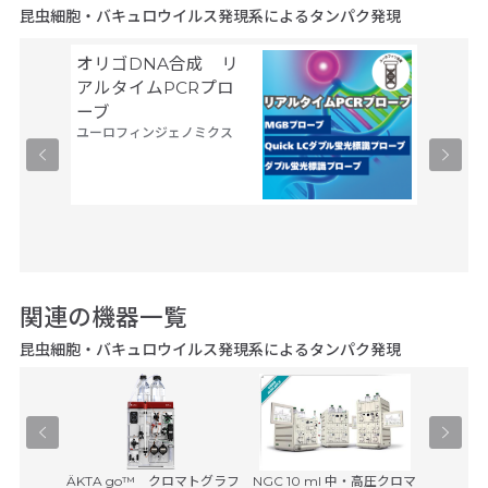
昆虫細胞・バキュロウイルス発現系によるタンパク発現
オリゴDNA合成 リ
Gene
サーモフ
アルタイムPCRプロ
ティフィ
ーブ
ユーロフィンジェノミクス
関連の機器一覧
昆虫細胞・バキュロウイルス発現系によるタンパク発現
Agilent 
Pユニット
ÄKTA go™ クロマトグラフ
NGC 10 ml 中・高圧クロマ