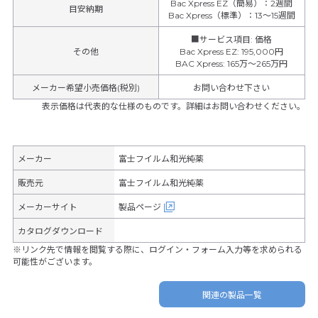
Bac Xpress EZ（簡易）：2週間
目安納期
Bac Xpress（標準）：13～15週間
■サービス項目
:
価格
その他
Bac Xpress EZ
:
195,000円
BAC Xpress
:
165万～265万円
メーカー希望小売価格(税別)
お問い合わせ下さい
表示価格は代表的な仕様のものです。詳細はお問い合わせください。
メーカー
富士フイルム和光純薬
販売元
富士フイルム和光純薬
メーカーサイト
製品ページ
カタログダウンロード
※リンク先で情報を閲覧する際に、ログイン・フォーム入力等を求められる
可能性がございます。
関連の製品一覧