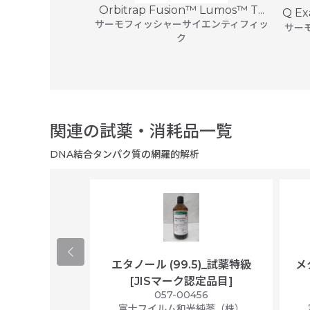
o
Orbitrap Fusion™ Lumos™ T...
Q Ex
プル ジャパン
サーモフィッシャーサイエンティフィッ
サー
ク
関連の試薬・消耗品一覧
DNA結合タンパク質の網羅的解析
ological
エタノール (99.5)_試薬特級
メ
per/plastic
[JISマーク認定品目]
ally wrapped,
057-00456
f 100
富士フイルム和光純薬（株）