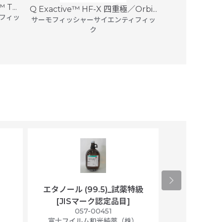
T...
Q Exactive™ HF-X 四重極／Orbi...
Biacore™ 
フィッ
サーモフィッシャーサイエンティフィッ
ク
C
エタノール (99.5)_試薬特級
アセトニトリ
[JISマーク認定品目]
マト
）
057-00451
01
富士フイルム和光純薬（株）
富士フイル