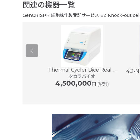
関連の機器一覧
GenCRISPR 細胞株作製受託サービス EZ Knock-out cell li
o
Thermal Cycler Dice Real ...
4D-N
プル ジャパン
タカラバイオ
4,500,000
円 (税別)