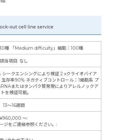
検証
ut cell line service
30種 「Medium difficulty」細胞：100種
該当項目: なし
シークエンシングにより検証 2 xクライオバイア
生存率90% ネガティブコントロール：1細胞系 プ
mRNAまたはタンパク質発現によりアレルノックア
ウトを検証可能。
13～16週間
¥960,000 ～
:
ページをご連絡参照ください。
: