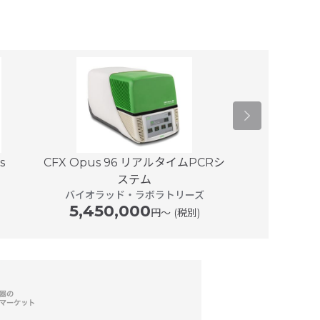
s
CFX Opus 96 リアルタイムPCRシ
マスターサ
gr
ステム
エッ
バイオラッド・ラボラトリーズ
5,450,000
円〜 (税別)