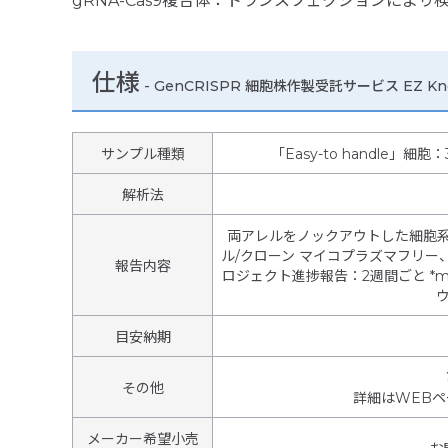
gRNA-Cas9複合体：トランスフェクションにより
仕様
-
GenCRISPR 細胞株作製受託サービス EZ Knock-o
サンプル種類
「Easy-to handle」細胞：
解析法
両アレルをノックアウトした細胞系 
ル/クローン マイコプラズマフリー、
報告内容
ロジェクト進捗報告：2週間ごと *
目安納期
その他
詳細はWEB
メーカー希望小売