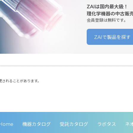
ZAIは国内最大級！
理化学機器の中古販
会員登録は無料です。
ZAIで製品を探す
更されることがあります。
Home
機器カタログ
受託カタログ
ラボタス
ネ