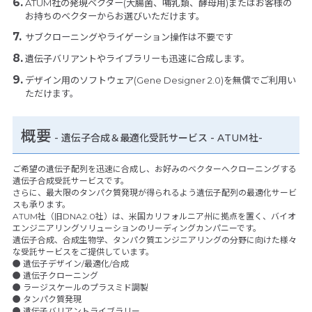
ATUM社の発現ベクター(大腸菌、哺乳類、酵母用)またはお客様の
お持ちのベクターからお選びいただけます。
サブクローニングやライゲーション操作は不要です
遺伝子バリアントやライブラリーも迅速に合成します。
デザイン用のソフトウェア(Gene Designer 2.0)を無償でご利用い
ただけます。
概要
- 遺伝子合成＆最適化受託サービス - ATUM社-
ご希望の遺伝子配列を迅速に合成し、お好みのベクターへクローニングする
遺伝子合成受託サービスです。
さらに、最大限のタンパク質発現が得られるよう遺伝子配列の最適化サービ
スも承ります。
ATUM社（旧DNA2.0社）は、米国カリフォルニア州に拠点を置く、バイオ
エンジニアリングソリューションのリーディングカンパニーです。
遺伝子合成、合成生物学、タンパク質エンジニアリングの分野に向けた様々
な受託サービスをご提供しています。
● 遺伝子デザイン/最適化/合成
● 遺伝子クローニング
● ラージスケールのプラスミド調製
● タンパク質発現
● 遺伝子バリアントライブラリー