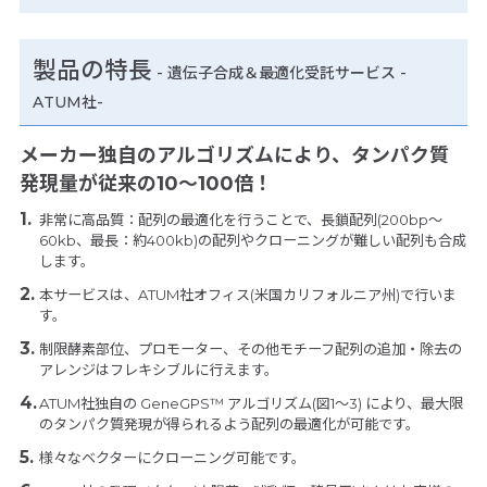
製品の特長
-
遺伝子合成＆最適化受託サービス -
ATUM社-
メーカー独自のアルゴリズムにより、タンパク質
発現量が従来の10～100倍！
非常に高品質：配列の最適化を行うことで、長鎖配列(200bp～
60kb、最長：約400kb)の配列やクローニングが難しい配列も合成
します。
本サービスは、ATUM社オフィス(米国カリフォルニア州)で行いま
す。
制限酵素部位、プロモーター、その他モチーフ配列の追加・除去の
アレンジはフレキシブルに行えます。
ATUM社独自の GeneGPS™ アルゴリズム(図1～3) により、最大限
のタンパク質発現が得られるよう配列の最適化が可能です。
様々なベクターにクローニング可能です。