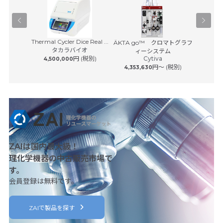
Thermal Cycler Dice Real ...
Pユニット
ÄKTA go™ クロマトグラフ
4D-Nuc
タカラバイオ
サービス
ィーシステム
円 (税別)
Cytiva
 (税別)
4,500,000
円〜 (税別)
4,353,630
3,98
ZAIは国内最大級！
理化学機器の中古販売市場で
す。
会員登録は無料です。
ZAIで製品を探す