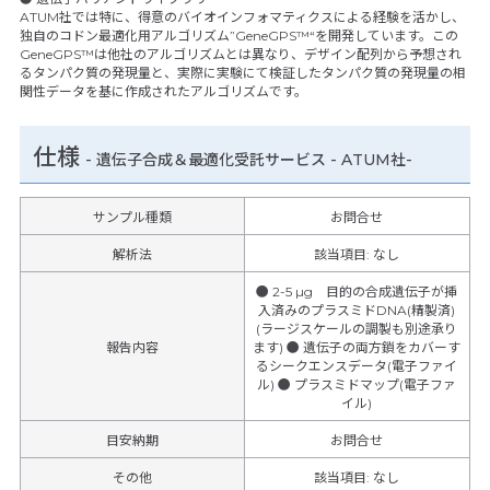
ATUM社では特に、得意のバイオインフォマティクスによる経験を活かし、
独自のコドン最適化用アルゴリズム”GeneGPS™“を開発しています。この
GeneGPS™は他社のアルゴリズムとは異なり、デザイン配列から予想され
るタンパク質の発現量と、実際に実験にて検証したタンパク質の発現量の相
関性データを基に作成されたアルゴリズムです。
仕様
-
遺伝子合成＆最適化受託サービス - ATUM社-
サンプル種類
お問合せ
解析法
該当項目: なし
● 2-5 µg 目的の合成遺伝子が挿
入済みのプラスミドDNA(精製済)
(ラージスケールの調製も別途承り
報告内容
ます) ● 遺伝子の両方鎖をカバーす
るシークエンスデータ(電子ファイ
ル) ● プラスミドマップ(電子ファ
イル)
目安納期
お問合せ
その他
該当項目
:
なし