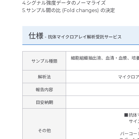
4.シグナル強度データのノーマライズ
5.サンプル間の比 (Fold changes) の決定
仕様
-
抗体マイクロアレイ解析受託サービス
細胞組織抽出液、血清・血漿、培養上
サンプル種類
解析法
マイクロ
報告内容
目安納期
■抗体
サイ
その他
バーコー