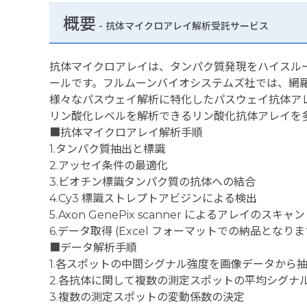
概要
- 抗体マイクロアレイ解析受託サービス
抗体マイクロアレイは、タンパク質発現をハイスル
ールです。フルムーンバイオシステムズ社では、網
様々なパスウェイ解析に特化したパスウェイ抗体ア
リン酸化レベルを解析できるリン酸化抗体アレイを
■抗体マイクロアレイ解析手順
1.タンパク質抽出と標識
2.アッセイ条件の最適化
3.ビオチン標識タンパク質の抗体への結合
4.Cy3 標識ストレプトアビジンによる検出
5.Axon GenePix scanner によるアレイのスキャン
6.データ取得 (Excel フォーマットでの納品となりま
■データ解析手順
1.各スポットの中間シグナル強度を画像データから
2.各抗体に関して複数の測定スポットの平均シグナ
3.複数の測定スポットの変動係数の決定