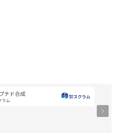
プチド合成
GeneChi
クラム
倉敷紡績
57,000
円〜 