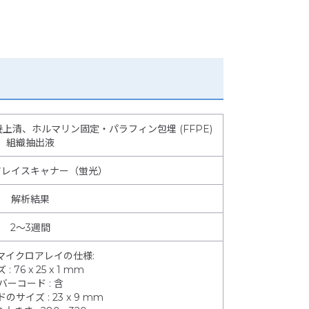
清、ホルマリン固定・パラフィン包埋 (FFPE)
組織抽出液
アレイスキャナー（蛍光）
解析結果
2～3週間
マイクロアレイの仕様
:
ズ
:
76 x 25 x 1 mm
バーコード
:
含
ドのサイズ
:
23 x 9 mm