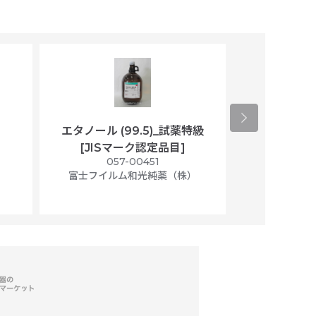
エタノール (99.5)_試薬特級
アセトニトリ
[JISマーク認定品目]
マト
）
057-00451
01
富士フイルム和光純薬（株）
富士フイル