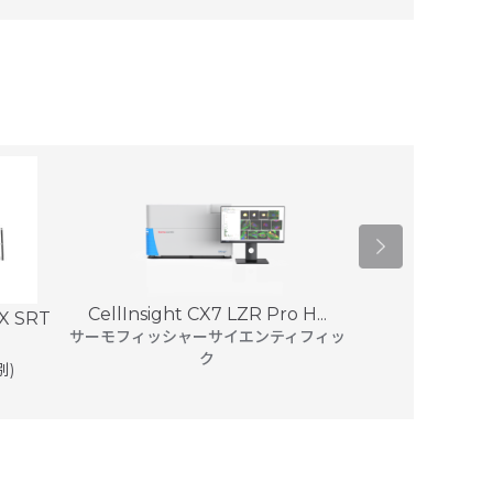
CellInsight CX7 LZR Pro H...
 SRT
Luminex 20
サーモフィッシャーサイエンティフィッ
ク
10,500
別)