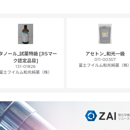
タノール_試薬特級 [JISマー
アセトン_和光一級
011-00357
ク認定品目]
富士フイルム和光純薬（株
131-01826
富士フイルム和光純薬（株）