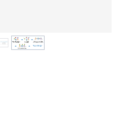
抗体マイ
清、ホル
としてご
体に結合