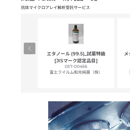
抗体マイクロアレイ解析受託サービス
ological
エタノール (99.5)_試薬特級
メ
per/plastic
[JISマーク認定品目]
ally wrapped,
057-00456
f 100
富士フイルム和光純薬（株）
56N
 Scientific