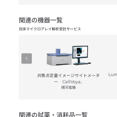
関連の機器一覧
抗体マイクロアレイ解析受託サービス
o
Lum
共焦点定量イメージサイトメータ
プル ジャパン
ー CellVoya...
横河電機
関連の試薬・消耗品一覧