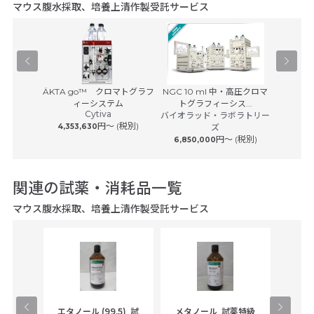
マウス腹水採取、培養上清作製受託サービス
Agilent 
Pユニット
ÄKTA go™ クロマトグラフ
NGC 10 ml 中・高圧クロマ
アジレ
サービス
ィーシステム
トグラフィーシス...
Cytiva
 (税別)
バイオラッド・ラボラトリー
円〜 (税別)
4,353,630
ズ
円〜 (税別)
6,850,000
関連の試薬・消耗品一覧
マウス腹水採取、培養上清作製受託サービス
ラン_
エタノール (99.5)_試
メタノール_試薬特級
アセ