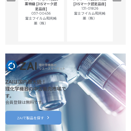
Sマーク
薬特級 [JISマーク認
[JISマーク認定品目]
131-01826
富士
定品目]
5
057-00456
富士フイルム和光純
和光純
富士フイルム和光純
薬（株）
薬（株）
ZAIは国内最大級！
理化学機器の中古販売市場で
す。
会員登録は無料です。
ZAIで製品を探す