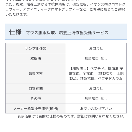
また、腹水、培養上清からの抗体精製は、硫安塩析、イオン交換クロマトグ
ラフィー、アフィニティークロマトグラフィーなど、ご希望に応じてご選択
いただけます。
仕様
-
マウス腹水採取、培養上清作製受託サービス
サンプル種類
お問合せ
解析法
該当項目: なし
【精製無し】ペプチド、抗血清(予
報告内容
備採血、全採血) 【精製有り】上記
製品、精製抗体、ペプチドカラム
目安納期
お問合せ
その他
該当項目
:
なし
メーカー希望小売価格(税別)
お問い合わせ下さい
表示価格は代表的な仕様のものです。詳細はお問い合わせください。