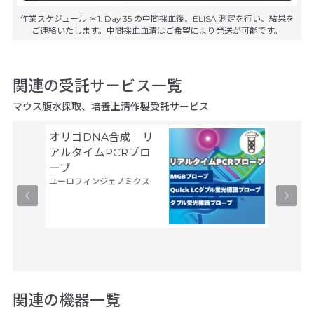
作業スケジュール ＊1: Day 35 の中間採血後、ELISA 測定を行い、結果を
ご連絡いたします。中間採血血清はご希望により発送が可能です。
関連の受託サービス一覧
マウス腹水採取、培養上清作製受託サービス
オリゴDNA合成 リ
Gene
サーモフ
アルタイムPCRプロ
ティフィ
ーブ
ユーロフィンジェノミクス
関連の機器一覧