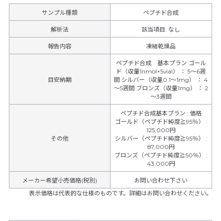
サンプル種類
ペプチド合成
解析法
該当項目: なし
報告内容
凍結乾燥品
ペプチド合成 基本プラン ゴール
ド（収量1nmol×5vial） ： 5～6週
目安納期
間 シルバー（収量0.1～1mg） ： 4
～5週間 ブロンズ（収量1mg） ： 2
～3週間
ペプチド合成基本プラン
:
価格
ゴールド（ペプチド純度≧95％）
:
125,000円
その他
シルバー（ペプチド純度≧95％）
:
87,000円
ブロンズ（ペプチド純度≧50％）
:
43,000円
メーカー希望小売価格(税別)
お問い合わせ下さい
表示価格は代表的な仕様のものです。詳細はお問い合わせください。