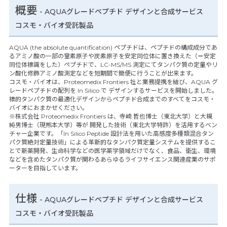
概要
- AQUAグレードペプチド デザインと合成サービス
コスモ・バイオ受託製品
AQUA (the absolute quantification) ペプチドは、ペプチドの構成成分であ
るアミノ酸の一部の窒素原子や炭素原子を安定同位体に置き換えた（＝安定
同位体標識をした）ペプチドで、LC-MS/MS 測定にてタンパク質の定量やリ
ン酸化修飾アミノ酸測定などを短期間で簡便に行うことが出来ます。
コスモ・バイオは、Proteomedix Frontiers 社と業務提携を結び、AQUA グ
レードペプチドの配列を In Silico で デザインするサービスを開始しました。
標的タンパク質の最適化デザインからペプチド合成までのすべてをコスモ・
バイオにおまかせください。
※株式会社 Proteomedix Frontiers は、寺崎 哲也博士（東北大学）と大槻
純男博士（現熊本大学）等が 開発した技術（東北大学特許）を活用するベン
チャー企業です。「In Silico Peptide 設計法を用いた高感度多種類混合タン
パク質絶対定量技術」による革新的なタンパク質定量システムを提供するこ
とで新薬開発、生命科学などの医学薬学領域だけでなく、食品、衛生、環境
などを含めたタンパク質が関わるあらゆるライフサイエンス関連産業のサポ
ーターを目指しています。
仕様
-
AQUAグレードペプチド デザインと合成サービス
コスモ・バイオ受託製品