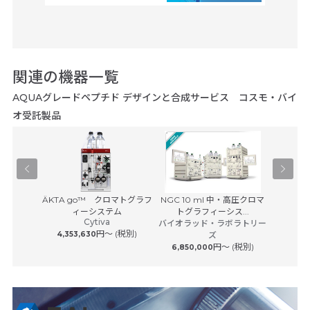
関連の機器一覧
AQUAグレードペプチド デザインと合成サービス コスモ・バイ
オ受託製品
Agilent 
Pユニット
ÄKTA go™ クロマトグラフ
NGC 10 ml 中・高圧クロマ
アジレ
サービス
ィーシステム
トグラフィーシス...
Cytiva
 (税別)
バイオラッド・ラボラトリー
円〜 (税別)
4,353,630
ズ
円〜 (税別)
6,850,000