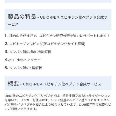
製品の特長
-
UbiQ-PEP ユビキチン化ペプチド合成サ
ービス
独自の合成技術で、ユビキチン研究分野を強力にサポートします！
エピトープマッピング(脱ユビキチン化サイト解析)
タンパク質の構造-機能解析
pull-down アッセイ
タンパク質のX線解析
概要
- UbiQ-PEP ユビキチン化ペプチド合成サービス
UbiQ社のユビキチン化ポリペプチドは、特許技術であるUbライゲーション
を用いて、リンカーを使用せず、リシン残基のε-アミノ基とユビキチンタン
パク質をイソペプチド結合により結合させています。DUB阻害剤の探索など
にご利用いただけます。