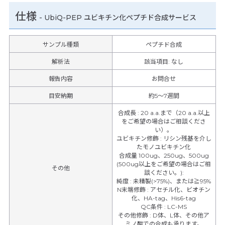
仕様
-
UbiQ-PEP ユビキチン化ペプチド合成サービス
サンプル種類
ペプチド合成
解析法
該当項目: なし
報告内容
お問合せ
目安納期
約5～7週間
合成長
:
20 a.a.まで（20 a.a.以上
をご希望の場合はご相談くださ
い）。
ユビキチン修飾
:
リシン残基を介し
たモノユビキチン化
合成量 100ug、250ug、500ug
(500ug以上をご希望の場合はご相
その他
談ください。)
:
純度
:
未精製(>75%)、または≧95%
N末端修飾
:
アセチル化、ビオチン
化、HA-tag、His6-tag
QC条件
:
LC-MS
その他修飾
:
D体、L体、その他ア
ミノ酸での合成も承ります。