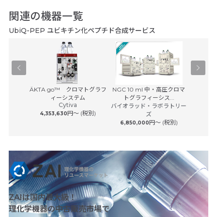
関連の機器一覧
UbiQ-PEP ユビキチン化ペプチド合成サービス
Agilent 
Pユニット
ÄKTA go™ クロマトグラフ
NGC 10 ml 中・高圧クロマ
アジレ
サービス
ィーシステム
トグラフィーシス...
Cytiva
 (税別)
バイオラッド・ラボラトリー
円〜 (税別)
4,353,630
ズ
円〜 (税別)
6,850,000
ZAIは国内最大級！
理化学機器の中古販売市場で