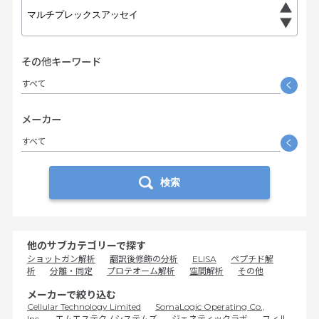
その他キーワード
すべて
く
メーカー
すべて
く
検索
他のサブカテゴリーで探す
ショットガン解析
翻訳後修飾の分析
ELISA
ペプチド解
析
分離・同定
プロテオーム解析
空間解析
その他
メーカーで絞り込む
Cellular Technology Limited
SomaLogic Operating Co.,
Inc.
エムエステクノシステムズ
ジェネティックラボ
フィル