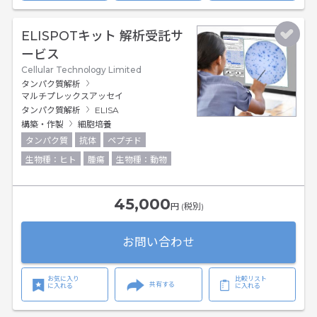
ELISPOTキット 解析受託サ
ービス
Cellular Technology Limited
タンパク質解析
マルチプレックスアッセイ
タンパク質解析
ELISA
構築・作製
細胞培養
タンパク質
抗体
ペプチド
生物種：ヒト
腫瘍
生物種：動物
45,000
円 (税別)
お問い合わせ
お気に入り
比較リスト
共有する
に入れる
に入れる