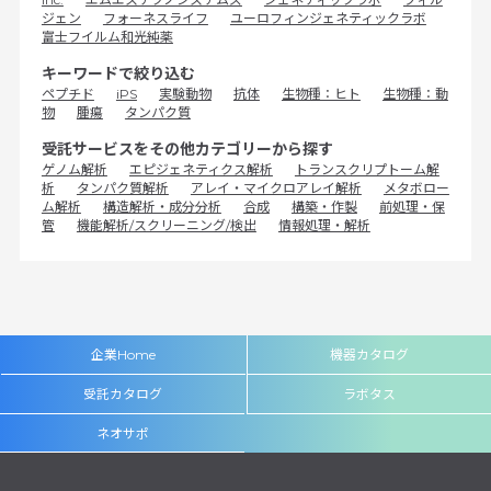
ジェン
フォーネスライフ
ユーロフィンジェネティックラボ
富士フイルム和光純薬
キーワードで絞り込む
ペプチド
iPS
実験動物
抗体
生物種：ヒト
生物種：動
物
腫瘍
タンパク質
受託サービスをその他カテゴリーから探す
ゲノム解析
エピジェネティクス解析
トランスクリプトーム解
析
タンパク質解析
アレイ・マイクロアレイ解析
メタボロー
ム解析
構造解析・成分分析
合成
構築・作製
前処理・保
管
機能解析/スクリーニング/検出
情報処理・解析
企業Home
機器カタログ
受託カタログ
ラボタス
ネオサポ