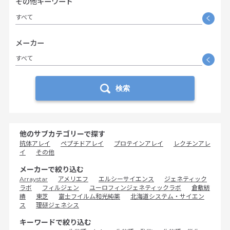
その他キーワード
すべて
く
メーカー
すべて
く
検索
他のサブカテゴリーで探す
抗体アレイ
ペプチドアレイ
プロテインアレイ
レクチンアレ
イ
その他
メーカーで絞り込む
Arraystar
アメリエフ
エルシーサイエンス
ジェネティック
ラボ
フィルジェン
ユーロフィンジェネティックラボ
倉敷紡
績
東芝
富士フイルム和光純薬
北海道システム・サイエン
ス
理研ジェネシス
キーワードで絞り込む