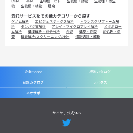
DNA
RNA
生物種：ヒト
生物種：動物
生物種：微生
物
生物種：植物
腫瘍
受託サービスをその他カテゴリーから探す
ゲノム解析
エピジェネティクス解析
トランスクリプトーム解
析
タンパク質解析
アレイ・マイクロアレイ解析
メタボロー
ム解析
構造解析・成分分析
合成
構築・作製
前処理・保
管
機能解析/スクリーニング/検出
情報処理・解析
企業Home
機器カタログ
受託カタログ
ラボタス
ネオサポ
サイサチ公式SNS