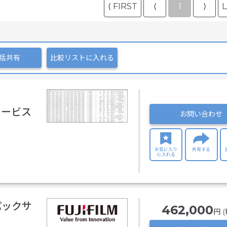
⟨ FIRST
⟨
1
⟩
L
括共有
比較リストに入れる
析サービス
お問い合わせ
お気に入り
共有する
に入れる
パックサ
462,000
円 (