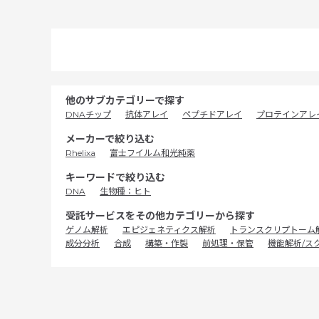
他のサブカテゴリーで探す
DNAチップ
抗体アレイ
ペプチドアレイ
プロテインアレ
メーカーで絞り込む
Rhelixa
富士フイルム和光純薬
キーワードで絞り込む
DNA
生物種：ヒト
受託サービスをその他カテゴリーから探す
ゲノム解析
エピジェネティクス解析
トランスクリプトーム
成分分析
合成
構築・作製
前処理・保管
機能解析/ス