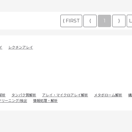
⟨ FIRST
⟨
1
⟩
L
イ
レクチンアレイ
解析
タンパク質解析
アレイ・マイクロアレイ解析
メタボローム解析
構
クリーニング/検出
情報処理・解析