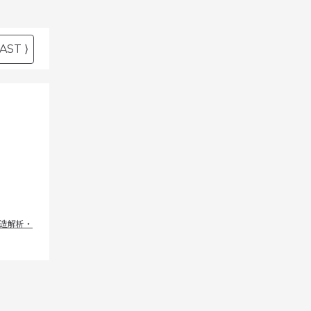
AST ⟩
造解析・