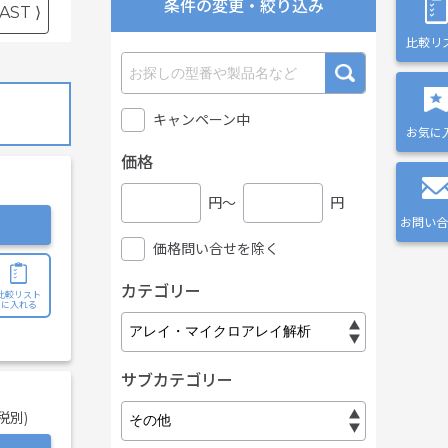
条件の変更・絞り込み
AST ⟩
比較リ
キャンペーン中
お気に
価格
円〜
円
お問い合
価格問い合せを除く
カテゴリー
比較リスト
に入れる
サブカテゴリー
税別)