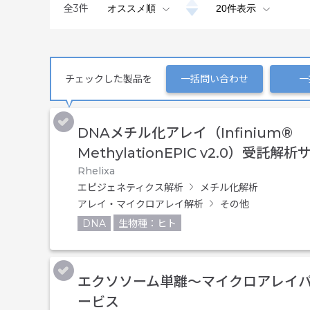
全
3
件
チェックした製品を
一括問い合わせ
一
DNAメチル化アレイ（Infinium®
MethylationEPIC v2.0）受託解
Rhelixa
エピジェネティクス解析
メチル化解析
アレイ・マイクロアレイ解析
その他
DNA
生物種：ヒト
エクソソーム単離～マイクロアレイ
ービス