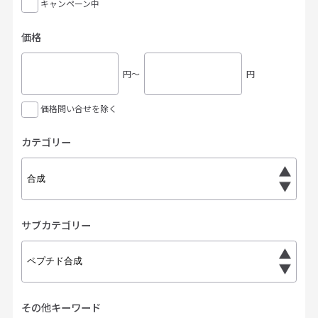
キャンペーン中
価格
円〜
円
価格問い合せを除く
カテゴリー
サブカテゴリー
その他キーワード