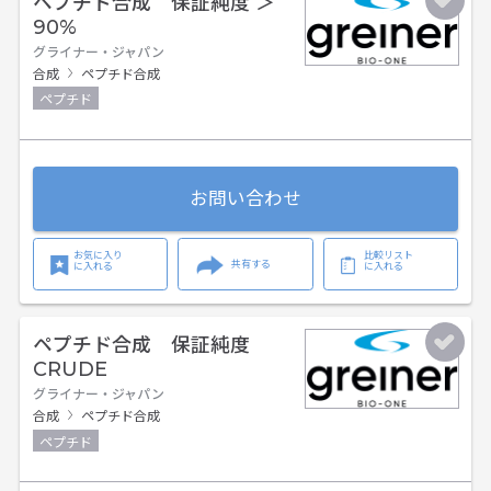
ペプチド合成 保証純度 ＞
90%
グライナー・ジャパン
合成
ペプチド合成
ペプチド
お問い合わせ
お気に入り
比較リスト
共有する
に入れる
に入れる
ペプチド合成 保証純度
CRUDE
グライナー・ジャパン
合成
ペプチド合成
ペプチド