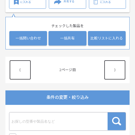
共有する
に入れる
に入れる
チェックした製品を
一括問い合わせ
一括共有
比較リストに入れる
⟨
2
⟩
条件の変更・絞り込み