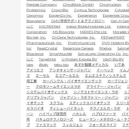
Peptide Company
ChiroBlock GmbH
ChromaJean
C
Proteomics
CrownBio
Cygnus Technologies
Cytoskel
Genomics
EpigenDx Inc.
Epigeneron
Epigentek Grou
Biosystems
GMO学術サポート＆テクノロジー
Gen-H Gen
LLC
InSCREENeX
Indoor Biotechnologies Ltd.
Integr
Corporation
MS Bioworks
MiRXES Pte Ltd.
Moradec 
Bio-tek, Inc.
OriGene Technologies, Inc.
PEPperPRINT
Pharmaceuticals, Inc.
ProImmune Ltd.
QVQ Holding B
Inc
ReadCrystal
Repertoire Genesis
Rhelixa
Salime
Bioscience
SmartNuclide
SomaLogic Operating Co., Inc.
LLC
TargetMol
U-Protein Express BV
UbiQ Bio BV
labs
iBody
tebu-bio
あすか製薬メディカル
いであ
アメリエフ
アンチキャンサージャパン
イーベック
イム
ズ
エーセル
エスアールエル
エムエステクノシステムズ
母工業
カーバンクル・バイオサイエンテック
カーブジェン
ー
クロモソームサイエンスラボ
グライナー・ジャパン
システムバイオティックス
シノテストサイエンス・ラボ
シ
クリプトジャパン
ジャクソン・ラボラトリー・ジャパン
ジ
イオテック
スクラム
スディックスバイオテック
スリー
カラバイオ
ティシューバイネット
テクノスルガ・ラボ
ーン
ハイペップ研究所
ハカレル
ハプロファーマ
バイ
所
バキュロテクノロジーズ
ヒューマン・メタボローム・テ
プ
ファスマック
フィルジェン
フォーネスライフ
フナ