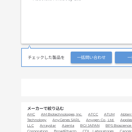
チェックした製品を
一括問い合わせ
一
メーカーで絞り込む
AHC
AM Biotechnologies, Inc.
ATCC
ATUM
Abterr
Technology
AnyGenes SARL
Anygen Co., Ltd.
Applie
LLC
Arraystar
Azenta
BGI JAPAN
BPS Bioscience 
Corporation
BroadPharm
CDI Laboratories
Cancer 