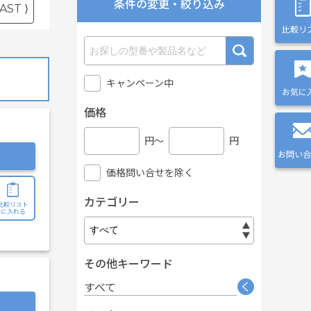
条件の変更・絞り込み
AST ⟩
比較リ
キャンペーン中
お気に
価格
円〜
円
お問い合
価格問い合せを除く
カテゴリー
比較リスト
に入れる
その他キーワード
く
すべて