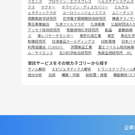
イエンス
プロテイン・エクスプレス
ヘルスケアシステムズ
クス
ホクドー
ホライゾン・ディスカバリー
ミルテル
ェネティックラボ
ユーロフィンジェノミクス
ユニーテック
用酵素医学研究所
花市電子顕微鏡技術研究所
鎌倉テクノサ
責任事業組合
九洲ファルマラボ
九洲薬業
公益財団法人
アッセイ技術研究所
常磐植物化学研究所
創晶
倉敷紡績
ス
東レリサーチセンター
東京化成工業
東芝
東北化学
制御研究所
日清食品ホールディングス
日鉄環境
日本バ
利用協議会（CIBER）
浜理薬品工業
富士フイルム和光純薬
ム・サイエンス
北川科学総合研究所
免疫生物研究所 IBL
受託サービスをその他カテゴリーから探す
ゲノム解析
エピジェネティクス解析
トランスクリプトーム
成分分析
合成
構築・作製
前処理・保管
機能解析/ス
企業