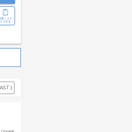
比較リスト
に入れる
AST ⟩
Chinese