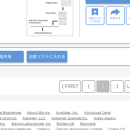
お気に入り
共有する
に入れる
括共有
比較リストに入れる
⟨ FIRST
⟨
1
⟩
L
a Biosciences
Abwiz Bio Inc
AnaSpec, Inc.
Annoroad Gene
d Viromics
Aptagen, LLC
Aptamer Sciences Inc.
Arbor Assays
Inc.
Bangs Laboratories, Inc
BioServUK
Biomatik
Precision Medicine
Cellecta
Cellular Technology Limited
ChemLEX