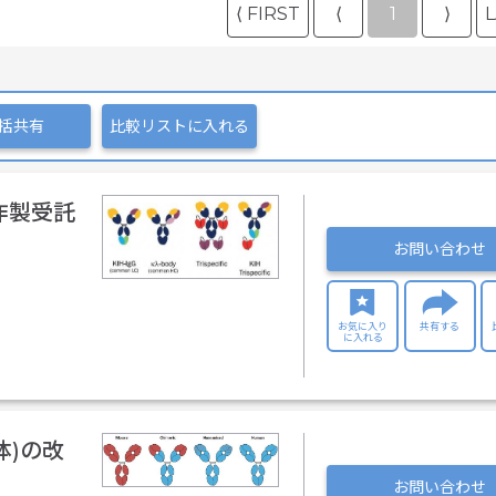
⟨ FIRST
⟨
1
⟩
L
括共有
比較リストに入れる
ody作製受託
お問い合わせ
お気に入り
共有する
に入れる
体)の改
お問い合わせ