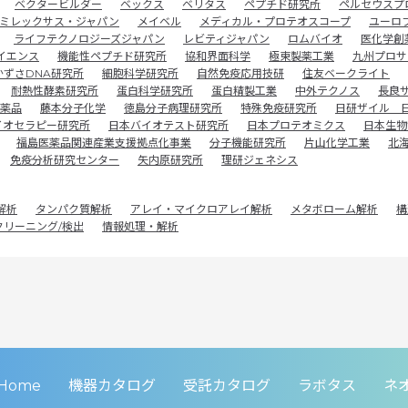
ベクタービルダー
ベックス
ベリタス
ペプチド研究所
ペルセウスプ
ミレックサス・ジャパン
メイベル
メディカル・プロテオスコープ
ユーロ
ライフテクノロジーズジャパン
レビティジャパン
ロムバイオ
医化学創
イエンス
機能性ペプチド研究所
協和界面科学
極東製薬工業
九州プロサ
かずさDNA研究所
細胞科学研究所
自然免疫応用技研
住友ベークライト
耐熱性酵素研究所
蛋白科学研究所
蛋白精製工業
中外テクノス
長良
薬品
藤本分子化学
徳島分子病理研究所
特殊免疫研究所
日研ザイル 
イオセラピー研究所
日本バイオテスト研究所
日本プロテオミクス
日本生物
福島医薬品関連産業支援拠点化事業
分子機能研究所
片山化学工業
北
免疫分析研究センター
矢内原研究所
理研ジェネシス
解析
タンパク質解析
アレイ・マイクロアレイ解析
メタボローム解析
構
クリーニング/検出
情報処理・解析
Home
機器カタログ
受託カタログ
ラボタス
ネ