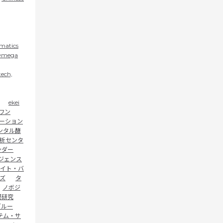
rmatics
mega
ech,
ekei
ワン
ーション
ンタル酵
析センタ
ンダー
ジェンス
イト・バ
ズ
タ
ノボジ
理研究
グルー
テム・サ