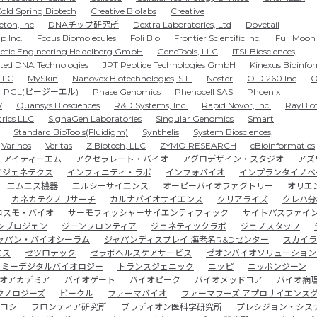
old Spring Biotech
Creative Biolabs
Creative
eton, Inc
DNAチップ研究所
Dextra Laboratories, Ltd
Dovetail
p Inc.
Focus Biomolecules
Foli Bio
Frontier Scientific Inc.
Full Moon
etic Engineering Heidelberg GmbH
GeneTools, LLC
ITSI-Biosciences,
ated DNA Technologies
JPT Peptide Technologies GmbH
Kinexus Bioinfo
LLC
MySkin
Nanovex Biotechnologies, S.L.
Noster
O.D.260 Inc
O
PGL(ピージーエル)
Phase Genomics
Phenocell SAS
Phoenix
V
Quansys Biosciences
R&D Systems, Inc.
Rapid Novor, Inc.
RayBiot
trics LLC
SignaGen Laboratories
Singular Genomics
Smart
Standard BioTools(Fluidigm)
Synthelis
System Biosciences,
Varinos
Veritas
Z Biotech, LLC
ZYMO RESEARCH
cBioinformatics
アイティーエム
アクセラレート・バイオ
アグロデザイン・スタジオ
アズ
ノジェネテクス
インフィニティ・ラボ
インフォバイオ
インプランタイノベ
エムエス機器
エルシーサイエンス
オーピーバイオファクトリー
オリエ
カネカテクノリサーチ
カルナバイオサイエンス
クリアライズ
クレハ分
コスモ・バイオ
サーモフィッシャーサイエンティフィック
サイトパスファイ
ンプロジェン
ジーンフロンティア
ジェネティックラボ
ジェノスタッフ
ャパン・バイオシーラム
ジャパンディスプレイ 海老名R&Dセンター
スカイラ
エス
セツロテック
セラボヘルスケアサービス
ゼオンバイオソリューション
トミーデジタルバイオロジー
トランスジェニック
ニッピ
ニッポンジーン
オアカデミア
バイオゲート
バイオピーク
バイオメッドコア
バイオ病
クノロジーズ
ビークル
ファーマバイオ
ファーマフーズ アプロサイエンス
コシ
フロンティア研究所
ブラディオン医科学研究所
プレシジョン・シス