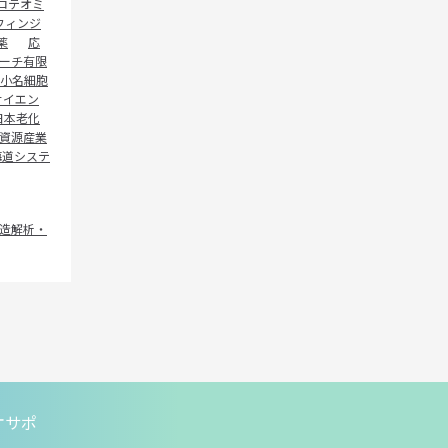
ロテオミ
フィンジ
薬
応
ーチ有限
小名細胞
サイエン
日本老化
資源産業
海道システ
造解析・
オサポ