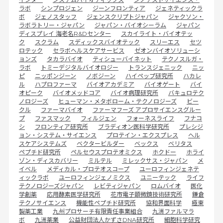
ラボ
シンプロジェン
ジーンフロンティア
ジェネティックラ
ボ
ジェノスタッフ
ジェンスクリプトジャパン
ジャクソン・
ラボラトリー・ジャパン
ジャパン・バイオシーラム
ジャパン
ディスプレイ 海老名R&Dセンター
スカイライト・バイオテッ
ク
スクラム
スディックスバイオテック
スリーエス
セツ
ロテック
セラボヘルスケアサービス
ゼオンバイオソリューシ
ョンズ
タカラバイオ
ティシューバイネット
テクノスルガ・
ラボ
トミーデジタルバイオロジー
トランスジェニック
ニッ
ピ
ニッポンジーン
ノボジーン
ハイペップ研究所
ハカレ
ル
ハプロファーマ
バイオアカデミア
バイオゲート
バイ
オピーク
バイオメッドコア
バイオ病理研究所
バキュロテク
ノロジーズ
ヒューマン・メタボローム・テクノロジーズ
ビー
クル
ファーマバイオ
ファーマフーズ アプロサイエンスグルー
プ
ファスマック
フィルジェン
フォーネスライフ
フナコ
シ
フロンティア研究所
ブラディオン医科学研究所
プレシジ
ョン・システム・サイエンス
プロテイン・エクスプレス
ヘル
スケアシステムズ
ベクタービルダー
ベックス
ベリタス
ペプチド研究所
ペルセウスプロテオミクス
ホクドー
ホライ
ゾン・ディスカバリー
ミルテル
ミレックサス・ジャパン
メ
イベル
メディカル・プロテオスコープ
ユーロフィンジェネテ
ィックラボ
ユーロフィンジェノミクス
ユニーテック
ライフ
テクノロジーズジャパン
レビティジャパン
ロムバイオ
医化
学創薬
応用酵素医学研究所
花市電子顕微鏡技術研究所
鎌倉
テクノサイエンス
機能性ペプチド研究所
協和界面科学
極東
製薬工業
九州プロサーチ有限責任事業組合
九洲ファルマラ
ボ
九洲薬業
公益財団法人かずさDNA研究所
細胞科学研究