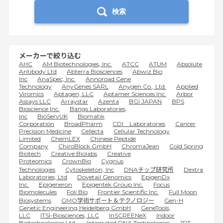
検索
メーカーで絞り込む
AHC
AM Biotechnologies, Inc.
ATCC
ATUM
Absolute
Antibody Ltd
Abterra Biosciences
Abwiz Bio
Inc
AnaSpec, Inc.
Annoroad Gene
Technology
AnyGenes SARL
Anygen Co., Ltd.
Applied
Viromics
Aptagen, LLC
Aptamer Sciences Inc.
Arbor
Assays LLC
Arraystar
Azenta
BGI JAPAN
BPS
Bioscience Inc.
Bangs Laboratories,
Inc
BioServUK
Biomatik
Corporation
BroadPharm
CDI Laboratories
Cancer
Precision Medicine
Cellecta
Cellular Technology
Limited
ChemLEX
Chinese Peptide
Company
ChiroBlock GmbH
ChromaJean
Cold Spring
Biotech
Creative Biolabs
Creative
Proteomics
CrownBio
Cygnus
Technologies
Cytoskeleton, Inc
DNAチップ研究所
Dextra
Laboratories, Ltd
Dovetail Genomics
EpigenDx
Inc.
Epigeneron
Epigentek Group Inc.
Focus
Biomolecules
Foli Bio
Frontier Scientific Inc.
Full Moon
Biosystems
GMO学術サポート＆テクノロジー
Gen-H
Genetic Engineering Heidelberg GmbH
GeneTools,
LLC
ITSI-Biosciences, LLC
InSCREENeX
Indoor
Biotechnologies Ltd.
Integrated DNA Technologies
JPT