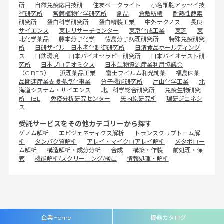
所
自然免疫応用技研
住友ベークライト
小名細胞アッセイ技
術研究所
常磐植物化学研究所
創晶
倉敷紡績
耐熱性酵素
研究所
蛋白科学研究所
蛋白精製工業
中外テクノス
長良
サイエンス
東レリサーチセンター
東京化成工業
東芝
東
北化学薬品
藤本分子化学
徳島分子病理研究所
特殊免疫研究
所
日研ザイル 日本老化制御研究所
日清食品ホールディング
ス
日鉄環境
日本バイオセラピー研究所
日本バイオテスト研
究所
日本プロテオミクス
日本生物資源産業利用協議会
（CIBER）
浜理薬品工業
富士フイルム和光純薬
福島医薬
品関連産業支援拠点化事業
分子機能研究所
片山化学工業
北
海道システム・サイエンス
北川科学総合研究所
免疫生物研究
所 IBL
免疫分析研究センター
矢内原研究所
理研ジェネシ
ス
受託サービスをその他カテゴリーから探す
ゲノム解析
エピジェネティクス解析
トランスクリプトーム解
析
タンパク質解析
アレイ・マイクロアレイ解析
メタボロー
ム解析
構造解析・成分分析
合成
構築・作製
前処理・保
管
機能解析/スクリーニング/検出
情報処理・解析
企業Home
機器カタログ