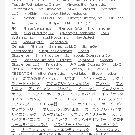
Peptide Technologies GmbH
Kinexus Bioinformatics
Corporation
MS Bioworks
MiRXES Pte Ltd.
Moradec
LLC
MySkin
Nanovex Biotechnologies,
S.L.
Noster
O.D.260 Inc
Omega Bio-tek, Inc.
OriGene
Technologies, Inc.
PEPperPRINT
PGL(ピージーエ
ル)
Phase Genomics
Phenocell SAS
ProImmune
Ltd.
QVQ Holding BV
Quansys Biosciences
R&D
Systems, Inc.
Rapid Novor, Inc.
RayBiotech,
Inc
ReadCrystal
Repertoire
Genesis
Rhelixa
Salimetrics LLC
SignaGen
Laboratories
Singular Genomics
Smart
Bioscience
SmartNuclide
SomaLogic Operating Co.,
Inc.
Standard BioTools(Fluidigm)
Synthelis
System
Biosciences, LLC
TargetMol
U-Protein Express BV
UbiQ
Bio BV
Varinos
Veritas
Z Biotech, LLC
ZYMO
RESEARCH
cBioinformatics
ekei labs
iBody
tebu-
bio
あすか製薬メディカル
いであ
アイティーエム
アクセ
ラレート・バイオ
アグロデザイン・スタジオ
アズワン
アメ
リエフ
アンチキャンサージャパン
イーベック
イムノジェネ
テクス
インフィニティ・ラボ
インフォバイオ
インプランタ
イノベーションズ
エーセル
エスアールエル
エムエステクノ
システムズ
エムエス機器
エルシーサイエンス
オーピーバイ
オファクトリー
オリエンタル酵母工業
カーバンクル・バイオ
サイエンテック
カーブジェン
カネカテクノリサーチ
カルナ
バイオサイエンス
クリアライズ
クレハ分析センター
クロモ
ソームサイエンスラボ
グライナー・ジャパン
コスモ・バイ
オ
サーモフィッシャーサイエンティフィック
サイトパスファ
インダー
システムバイオティックス
シノテストサイエンス・