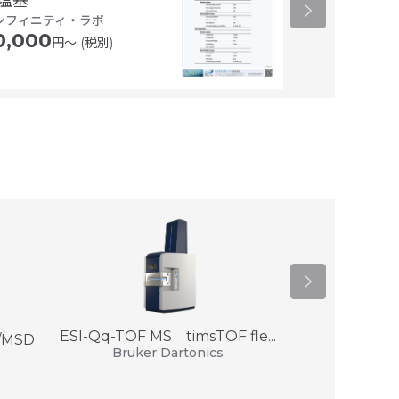
塩基
45,000
円〜
ンフィニティ・ラボ
0,000
円〜 (税別)
ESI-Qq-TOF MS timsTOF fle...
/MSD
ACQUITY
Bruker Dartonics
Waters 