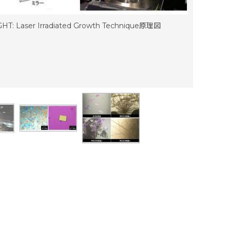
レーザ
X（分子
GHT: Laser Irradiated Growth Technique原理図