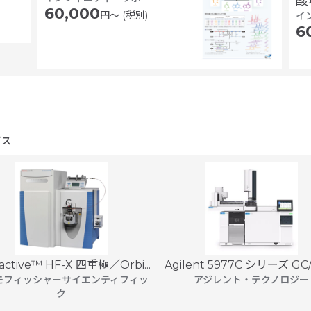
酸
60,000
円〜 (税別)
イ
6
ビス
active™ HF-X 四重極／Orbi...
Agilent 5977C シリーズ GC
モフィッシャーサイエンティフィッ
アジレント・テクノロジー
ク