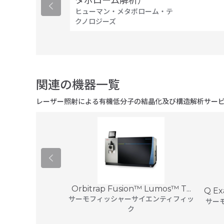
タボローム解析）
ヒューマン・メタボローム・テ
クノロジーズ
関連の機器一覧
レーザー照射による有機低分子の結晶化及び構造解析サー
Orbitrap Fusion™ Lumos™ T...
型TD-NMR
Q Ex
サーモフィッシャーサイエンティフィッ
インストゥルメンツ
サー
ク