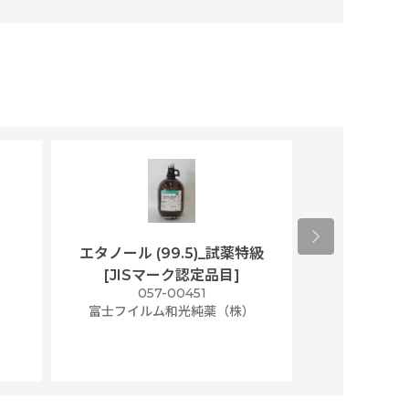
エタノール (99.5)_試薬特級
アセトニトリ
[JISマーク認定品目]
マト
）
057-00451
01
富士フイルム和光純薬（株）
富士フイル