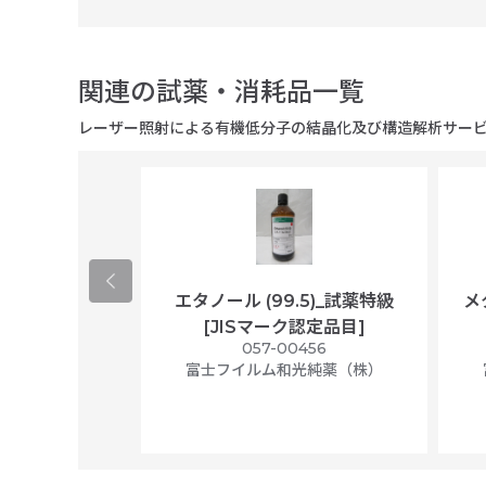
関連の試薬・消耗品一覧
レーザー照射による有機低分子の結晶化及び構造解析サー
コース) (L-グ
エタノール (99.5)_試薬特級
メ
ノールレッド含
[JISマーク認定品目]
057-00456
胞培養用
富士フイルム和光純薬（株）
9775
光純薬（株）