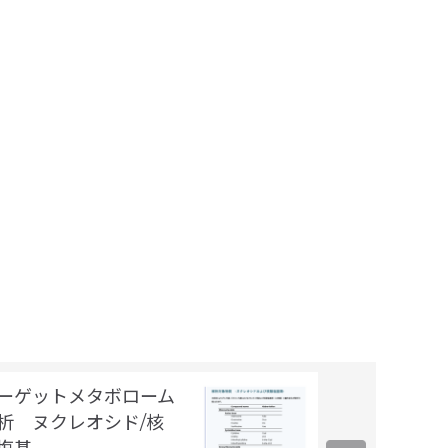
ーゲットメタボローム
ターゲットメ
析 ヌクレオシド/核
解析 CoA
インフィニティ