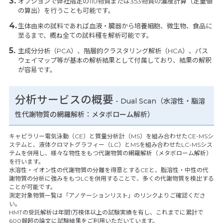
オプションで弊社指定の110物質または353物質の濃度計算（定量値
の算出）を行うことも可能です。
生体由来の試料であれば血液・臓器から培養細胞、微生物、食品に
至るまで、概ね全ての試料種を解析可能です。
主成分分析（PCA）、階層的クラスタリング解析（HCA）、パス
ウェイマップ等が基本の解析結果として付属しており、結果の解釈
が容易です。
分析サービスの概要
- Dual Scan（水溶性・脂溶
性代謝物質の網羅解析：メタボローム解析）
キャピラリー電気泳動（CE）と質量分析計（MS）を組み合わせたCE-MSシ
ステムと、液体クロマトグラフィー（LC）とMSを組み合わせたLC-MSシス
テムを併用し、様々な物性をもつ代謝物質の網羅解析（メタボローム解析）
を行います。
水溶性・イオン性の代謝物質の分離を得意とするCEと、脂溶性・中性の代
謝物質の分析に強みをもつLCを併用することで、多くの代謝物質を検出する
ことが可能です。
測定対象物質一覧は「アノテーションリスト」のリンクよりご確認くださ
い。
HMTの受託解析は年間1万検体以上の試験実績を有し、これまでに累計で
600報超の論文に試験結果をご利用いただいています。