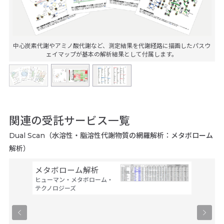
中心炭素代謝やアミノ酸代謝など、測定結果を代謝経路に描画したパスウ
ェイマップが基本の解析結果として付属します。
関連の受託サービス一覧
Dual Scan（水溶性・脂溶性代謝物質の網羅解析：メタボローム
解析）
メタボローム解析
レーザ
ヒューマン・メタボローム・
タンパ
テクノロジーズ
及び構
ス
創晶