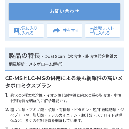
お問い合わせ
お気に入り
比較リスト
共有する
に入れる
に入れる
製品の特長
-
Dual Scan（水溶性・脂溶性代謝物質の
網羅解析：メタボローム解析）
CE-MSとLC-MSの併用による最も網羅性の高いメ
タボロミクスプラン
約1,000種の水溶性・イオン性代謝物質と約300種の脂溶性・中性
代謝物質を網羅的に解析可能です。
糖リン酸・アミノ酸・核酸・有機酸・ビタミン・短/中鎖脂肪酸・ジ
ペプチドや、脂肪酸・アシルカルニチン・胆汁酸・ステロイド誘導
体など、多くの代謝物質を網羅しています。