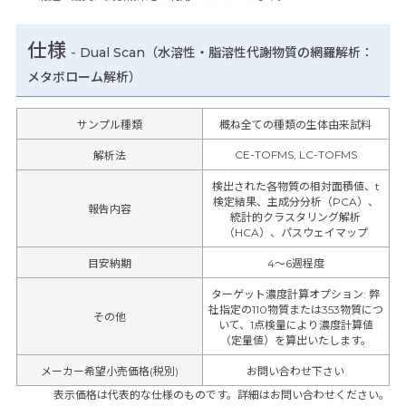
仕様
-
Dual Scan（水溶性・脂溶性代謝物質の網羅解析：
メタボローム解析）
サンプル種類
概ね全ての種類の生体由来試料
CE-TOFMS, LC-TOFMS
解析法
検出された各物質の相対面積値、t
検定結果、主成分分析（PCA）、
報告内容
統計的クラスタリング解析
（HCA）、パスウェイマップ
目安納期
4～6週程度
ターゲット濃度計算オプション
:
弊
社指定の110物質または353物質につ
その他
いて、1点検量により濃度計算値
（定量値）を算出いたします。
メーカー希望小売価格(税別)
お問い合わせ下さい
表示価格は代表的な仕様のものです。詳細はお問い合わせください。