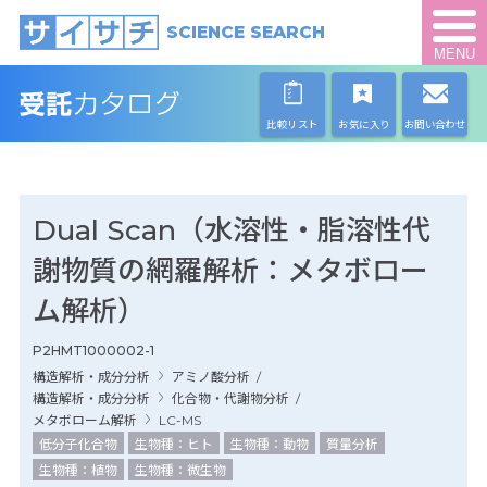
SCIENCE SEARCH
MENU
比較リスト
お気に入り
お問い合わせ
Dual Scan（水溶性・脂溶性代
謝物質の網羅解析：メタボロー
ム解析）
P2HMT1000002-1
構造解析・成分分析
アミノ酸分析
/
構造解析・成分分析
化合物・代謝物分析
/
メタボローム解析
LC-MS
低分子化合物
生物種：ヒト
生物種：動物
質量分析
生物種：植物
生物種：微生物