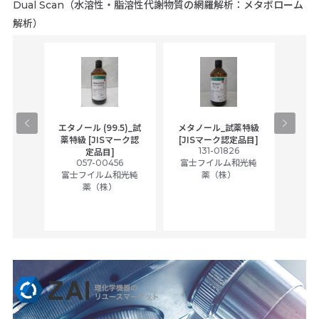
Dual Scan（水溶性・脂溶性代謝物質の網羅解析：メタボローム
解析）
速液体
エタノール (99.5)_試
メタノール_試薬特級
アセ
フ用
薬特級 [JISマーク認
[JISマーク認定品目]
1
131-01826
富士
定品目]
和光純
057-00456
富士フイルム和光純
富士フイルム和光純
薬（株）
薬（株）