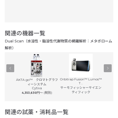
関連の機器一覧
Dual Scan（水溶性・脂溶性代謝物質の網羅解析：メタボローム
解析）
Orbitrap Fusion™ Lumos™
D-NMR
ÄKTA go™ クロマトグラフ
Q Exac
T...
・インスト
ィーシステム
サーモフィッシャーサイエン
Cytiva
サーモフ
ツ
ティフィック
円〜 (税別)
4,353,630
関連の試薬・消耗品一覧