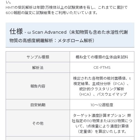
い。
HMTの受託解析は年間1万検体以上の試験実績を有し、これまでに累計で
600報超の論文に試験結果をご利用いただいています。
仕様
-
ω Scan Advanced（未知物質も含めた水溶性代謝
物質の高感度網羅解析：メタボローム解析）
サンプル種類
概ね全ての種類の生体由来試料
CE-FTMS
解析法
検出された各物質の相対面積値、t
検定結果、主成分分析（PCA）、
報告内容
統計的クラスタリング解析
（HCA）、パスウェイマップ
目安納期
10～12週程度
ターゲット濃度計算オプション
:
弊
社指定の110物質または353物質につ
その他
いて、1点検量により濃度計算値
（定量値）を算出いたします。