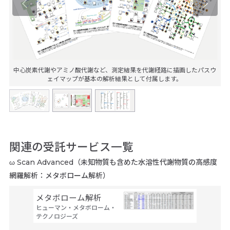
中心炭素代謝やアミノ酸代謝など、測定結果を代謝経路に描画したパスウ
ェイマップが基本の解析結果として付属します。
関連の受託サービス一覧
ω Scan Advanced（未知物質も含めた水溶性代謝物質の高感度
網羅解析：メタボローム解析）
メタボローム解析
ω S
ヒューマン・メタボローム・
物質の
テクノロジーズ
析：メ