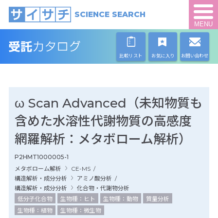
SCIENCE SEARCH
MENU
比較リスト
お気に入り
お問い合わせ
ω Scan Advanced（未知物質も
含めた水溶性代謝物質の高感度
網羅解析：メタボローム解析）
P2HMT1000005-1
メタボローム解析
CE-MS
/
構造解析・成分分析
アミノ酸分析
/
構造解析・成分分析
化合物・代謝物分析
低分子化合物
生物種：ヒト
生物種：動物
質量分析
生物種：植物
生物種：微生物