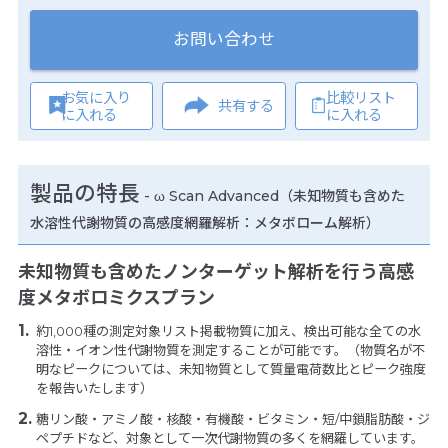
お問い合わせ
お気に入り
比較リスト
共有する
に入れる
に入れる
製品の特長
-
ω Scan Advanced（未知物質も含めた
水溶性代謝物質の高感度網羅解析：メタボローム解析）
未知物質も含めたノンターゲット解析を行う高感
度メタボロミクスプラン
約1,000種の測定対象リスト掲載物質に加え、検出可能な全ての水
溶性・イオン性代謝物質を測定することが可能です。（物質名が不
明なピークについては、未知物質として質量電荷数比とピーク強度
を報告いたします）
糖リン酸・アミノ酸・核酸・有機酸・ビタミン・短/中鎖脂肪酸・ジ
ペプチドなど、対象として一次代謝物質の多くを網羅しています。