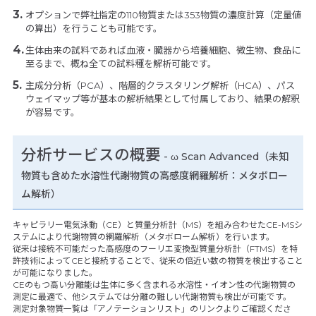
オプションで弊社指定の110物質または353物質の濃度計算（定量値
の算出）を行うことも可能です。
生体由来の試料であれば血液・臓器から培養細胞、微生物、食品に
至るまで、概ね全ての試料種を解析可能です。
主成分分析（PCA）、階層的クラスタリング解析（HCA）、パス
ウェイマップ等が基本の解析結果として付属しており、結果の解釈
が容易です。
分析サービスの概要
- ω Scan Advanced（未知
物質も含めた水溶性代謝物質の高感度網羅解析：メタボロー
ム解析）
キャピラリー電気泳動（CE）と質量分析計（MS）を組み合わせたCE-MSシ
ステムにより代謝物質の網羅解析（メタボローム解析）を行います。
従来は接続不可能だった高感度のフーリエ変換型質量分析計（FTMS）を特
許技術によってCEと接続することで、従来の倍近い数の物質を検出すること
が可能になりました。
CEのもつ高い分離能は生体に多く含まれる水溶性・イオン性の代謝物質の
測定に最適で、他システムでは分離の難しい代謝物質も検出が可能です。
測定対象物質一覧は「アノテーションリスト」のリンクよりご確認くださ