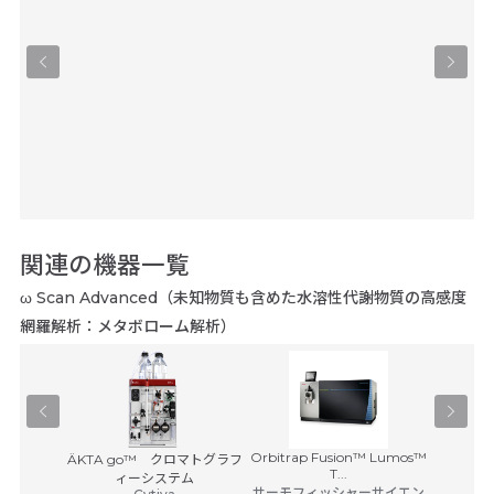
析）
ヒューマ
テクノロ
関連の機器一覧
ω Scan Advanced（未知物質も含めた水溶性代謝物質の高感度
網羅解析：メタボローム解析）
Orbitrap Fusion™ Lumos™
D-NMR
ÄKTA go™ クロマトグラフ
Q Exac
T...
・インスト
ィーシステム
サーモフィッシャーサイエン