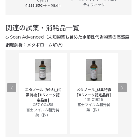
Cytiva
サーモフ
ツ
ティフィック
円〜 (税別)
4,353,630
関連の試薬・消耗品一覧
ω Scan Advanced（未知物質も含めた水溶性代謝物質の高感度
網羅解析：メタボローム解析）
速液体
エタノール (99.5)_試
メタノール_試薬特級
アセ
フ用
薬特級 [JISマーク認
[JISマーク認定品目]
1
131-01826
富士
定品目]
和光純
057-00456
富士フイルム和光純
富士フイルム和光純
薬（株）
薬（株）