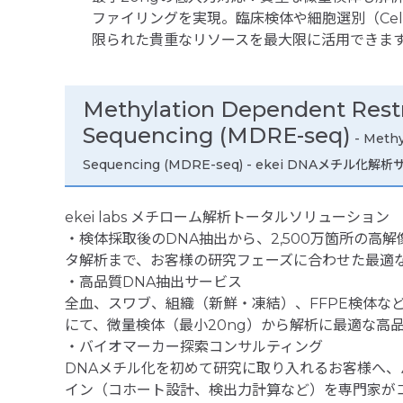
ファイリングを実現。臨床検体や細胞選別（Cell
限られた貴重なリソースを最大限に活用できま
Methylation Dependent Rest
Sequencing (MDRE-seq)
- Methy
Sequencing (MDRE-seq) - ekei DNAメチル化解
ekei labs メチローム解析トータルソリューション
・検体採取後のDNA抽出から、2,500万箇所の高
タ解析まで、お客様の研究フェーズに合わせた最適
・高品質DNA抽出サービス
全血、スワブ、組織（新鮮・凍結）、FFPE検体な
にて、微量検体（最小20ng）から解析に最適な高
・バイオマーカー探索コンサルティング
DNAメチル化を初めて研究に取り入れるお客様へ
イン（コホート設計、検出力計算など）を専門家が