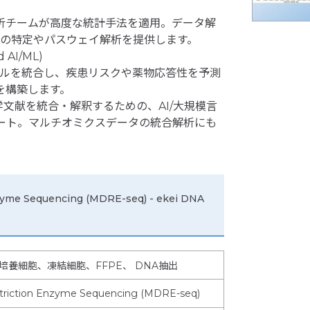
析チームが高度な統計手法を適用。データ解
）の特定やパスウェイ解析を提供します。
AI/ML)
イルを統合し、疾患リスクや薬物応答性を予測
を構築します。
医学文献を統合・解釈するための、AI/大規模言
ート。マルチオミクスデータの統合解析にも
zyme Sequencing (MDRE-seq) - ekei DNA
養細胞、凍結細胞、FFPE、 DNA抽出
triction Enzyme Sequencing (MDRE-seq)