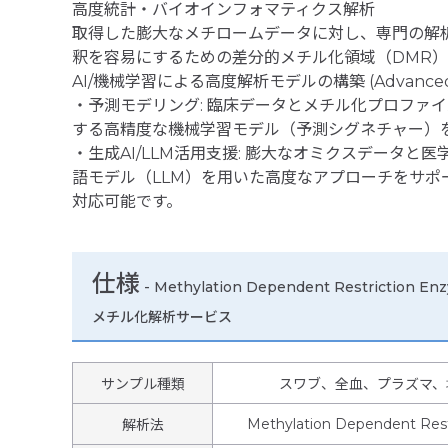
高度統計・バイオインフォマティクス解析
取得した膨大なメチロームデータに対し、専門の解
釈を容易にするための差分的メチル化領域（DMR
AI/機械学習による高度解析モデルの構築 (Advanced 
・予測モデリング: 臨床データとメチル化プロファ
する高精度な機械学習モデル（予測シグネチャー）
・生成AI/LLM活用支援: 膨大なオミクスデータと
語モデル（LLM）を用いた高度なアプローチをサポ
対応可能です。
仕様
-
Methylation Dependent Restriction En
メチル化解析サービス
サンプル種類
スワブ、全血、プラズマ、培
Methylation Dependent Res
解析法