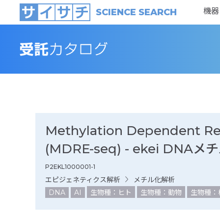
機器
SCIENCE SEARCH
Methylation Dependent Re
(MDRE-seq) - ekei D
P2EKL1000001-1
エピジェネティクス解析
メチル化解析
DNA
AI
生物種：ヒト
生物種：動物
生物種：