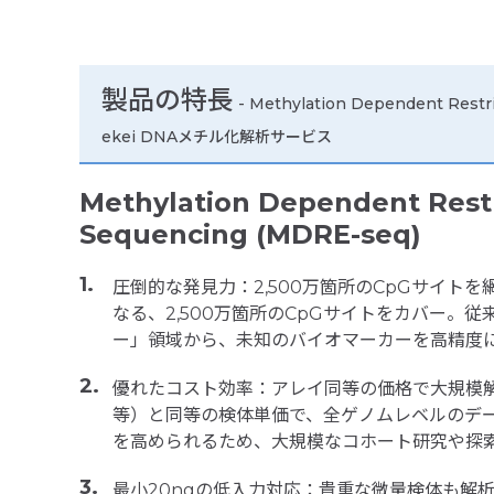
製品の特長
-
Methylation Dependent Restr
ekei DNAメチル化解析サービス
Methylation Dependent Rest
Sequencing (MDRE-seq)
圧倒的な発見力：2,500万箇所のCpGサイト
なる、2,500万箇所のCpGサイトをカバー。
ー」領域から、未知のバイオマーカーを高精度
優れたコスト効率：アレイ同等の価格で大規模解析を
等）と同等の検体単価で、全ゲノムレベルのデ
を高められるため、大規模なコホート研究や探
最小20ngの低入力対応：貴重な微量検体も解析