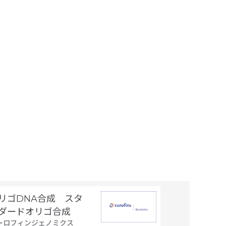
リゴDNA合成 スタ
Gateway
ダードオリゴ合成
サービス
ーロフィンジェノミクス
サーモフィッシ