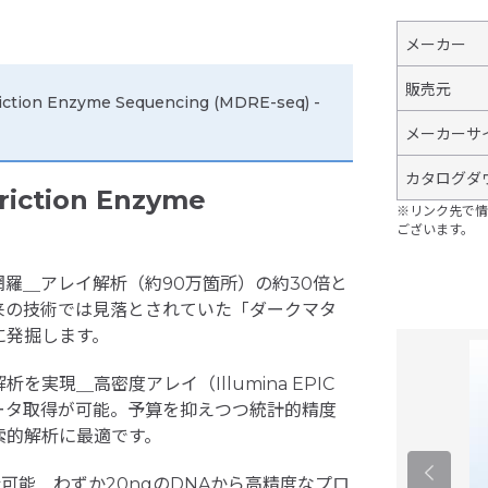
メーカー
販売元
iction Enzyme Sequencing (MDRE-seq) -
メーカーサ
カタログダ
riction Enzyme
※リンク先で情
ございます。
を網羅＿アレイ解析（約90万箇所）の約30倍と
従来の技術では見落とされていた「ダークマタ
に発掘します。
実現＿高密度アレイ（Illumina EPIC
ータ取得が可能。予算を抑えつつ統計的精度
索的解析に最適です。
可能＿わずか20ngのDNAから高精度なプロ