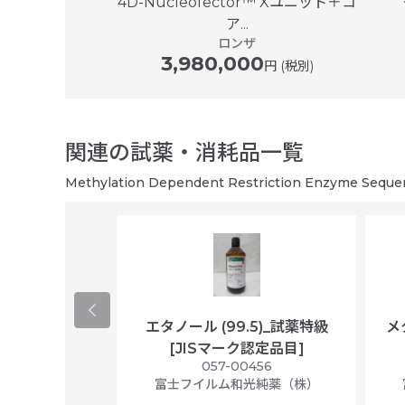
ルギー遺伝子 導入装
4D-Nucleofector™ Xユニット＋コ
..
ア...
ジーン
ロンザ
3,980,000
円 (税別)
関連の試薬・消耗品一覧
Methylation Dependent Restriction Enzyme S
ological
エタノール (99.5)_試薬特級
メ
per/plastic
[JISマーク認定品目]
ally wrapped,
057-00456
f 100
富士フイルム和光純薬（株）
56N