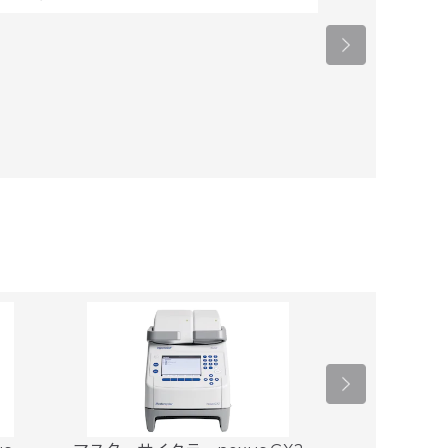
ィフィック
Mupi