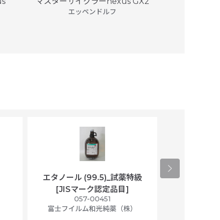
s
マスターサイクラーnexus GX2
ミュ
エッペンドルフ
45,0
エタノール (99.5)_試薬特級
アセトニトリ
[JISマーク認定品目]
マト
）
057-00451
01
富士フイルム和光純薬（株）
富士フイル