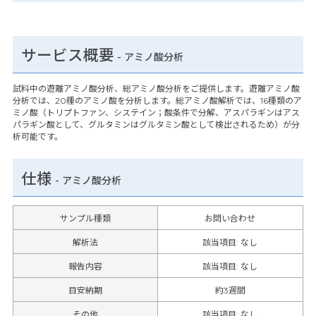
サービス概要
- アミノ酸分析
試料中の遊離アミノ酸分析、総アミノ酸分析をご提供します。遊離アミノ酸
分析では、20種のアミノ酸を分析します。総アミノ酸解析では、16種類のア
ミノ酸（トリプトファン、システイン；酸条件で分解、アスパラギンはアス
パラギン酸として、グルタミンはグルタミン酸として検出されるため）が分
析可能です。
仕様
-
アミノ酸分析
サンプル種類
お問い合わせ
解析法
該当項目: なし
報告内容
該当項目: なし
目安納期
約3週間
その他
該当項目
:
なし