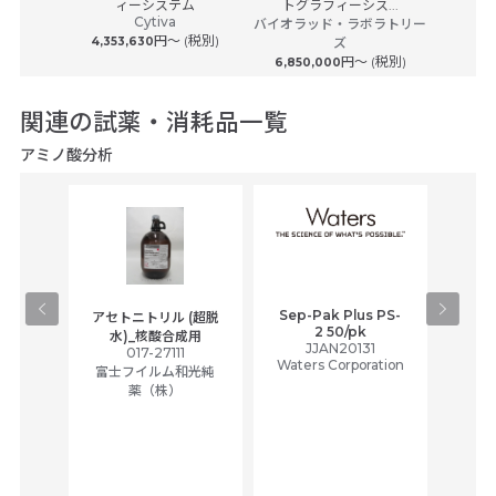
ィーシステム
トグラフィーシス...
サーモフ
Cytiva
ーサイエン
バイオラッド・ラボラトリー
円〜 (税別)
ク
4,353,630
ズ
円〜 (税別)
6,850,000
関連の試薬・消耗品一覧
アミノ酸分析
Sep-Pak Plus PS-
Sep
チル
アセトニトリル (超脱
2 50/pk
ACC
プロピ
水)_核酸合成用
JJAN20131
W
017-27111
ホロア
Waters Corporation
Wate
富士フイルム和光純
合成用
3
薬（株）
和光純