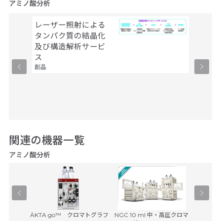
アミノ酸分析
レーザー照射による
レーザ
タンパク質の結晶化
有機低
及び構造解析サービ
及び構
ス
ス
創晶
創晶
関連の機器一覧
アミノ酸分析
Orbitra
HPLCシステ
ÄKTA go™ クロマトグラフ
NGC 10 ml 中・高圧クロマ