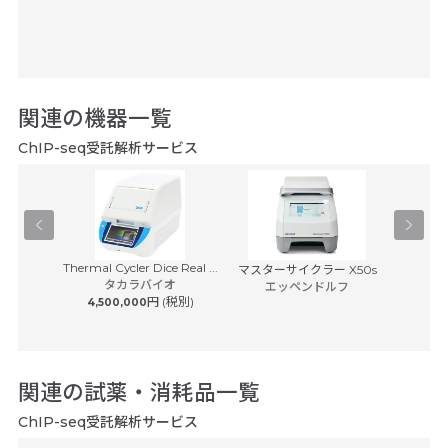
関連の機器一覧
ChIP-seq受託解析サービス
Thermal Cycler Dice Real ...
イスキャナ
マスターサイクラー X50s
BD Rhap
タカラバイオ
7...
エッペンドルフ
S
円 (税別)
4,500,000
日本ベク
 (税別)
8,50
関連の試薬・消耗品一覧
ChIP-seq受託解析サービス