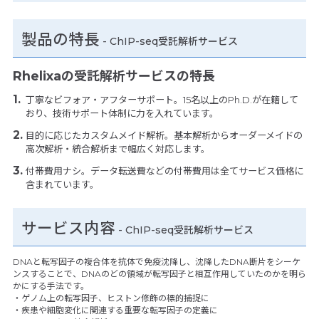
製品の特長
-
ChIP-seq受託解析サービス
Rhelixaの受託解析サービスの特長
丁寧なビフォア・アフターサポート。15名以上のPh.D.が在籍して
おり、技術サポート体制に力を入れています。
目的に応じたカスタムメイド解析。基本解析からオーダーメイドの
高次解析・統合解析まで幅広く対応します。
付帯費用ナシ。データ転送費などの付帯費用は全てサービス価格に
含まれています。
サービス内容
- ChIP-seq受託解析サービス
DNAと転写因子の複合体を抗体で免疫沈降し、沈降したDNA断片をシーケ
ンスすることで、DNAのどの領域が転写因子と相互作用していたのかを明ら
かにする手法です。
・ゲノム上の転写因子、ヒストン修飾の標的捕捉に
・疾患や細胞変化に関連する重要な転写因子の定義に