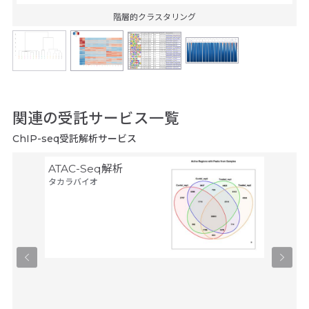
階層的クラスタリング
関連の受託サービス一覧
ChIP-seq受託解析サービス
ATAC-Seq解析
Azen
タカラバイオ
ケンス
Azenta