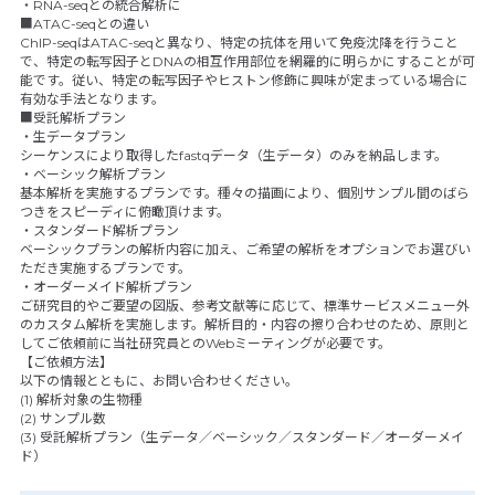
・RNA-seqとの統合解析に
■ATAC-seqとの違い
ChIP-seqはATAC-seqと異なり、特定の抗体を用いて免疫沈降を行うこと
で、特定の転写因子とDNAの相互作用部位を網羅的に明らかにすることが可
能です。従い、特定の転写因子やヒストン修飾に興味が定まっている場合に
有効な手法となります。
■受託解析プラン
・生データプラン
シーケンスにより取得したfastqデータ（生データ）のみを納品します。
・ベーシック解析プラン
基本解析を実施するプランです。種々の描画により、個別サンプル間のばら
つきをスピーディに俯瞰頂けます。
・スタンダード解析プラン
ベーシックプランの解析内容に加え、ご希望の解析をオプションでお選びい
ただき実施するプランです。
・オーダーメイド解析プラン
ご研究目的やご要望の図版、参考文献等に応じて、標準サービスメニュー外
のカスタム解析を実施します。解析目的・内容の擦り合わせのため、原則と
してご依頼前に当社研究員とのWebミーティングが必要です。
【ご依頼方法】
以下の情報とともに、お問い合わせください。
(1) 解析対象の生物種
(2) サンプル数
(3) 受託解析プラン（生データ／ベーシック／スタンダード／オーダーメイ
ド）