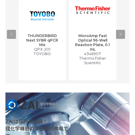
 Max
THUNDERBIRD
MicroAmp Fast
Re
rase
Next SYBR qPCR
Optical 96-Well
qPC
Mix
Reaction Plate, 0.1
Mi
QPX-201
mL
（株）
TOYOBO
4346907
Thermo Fisher
Scientific
ZAIは国内最大級！
理化学機器の中古販売市場で