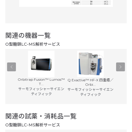
関連の機器一覧
O型糖鎖LC-MS解析サービス
Orbitrap Fusion™ Lumos™
Orbitra
D-NMR
Q Exactive™ HF-X 四重極／
T...
Orbi...
・インスト
サーモフィッシャーサイエン
サーモフ
サーモフィッシャーサイエン
ツ
ティフィック
ティフィック
関連の試薬・消耗品一覧
O型糖鎖LC-MS解析サービス