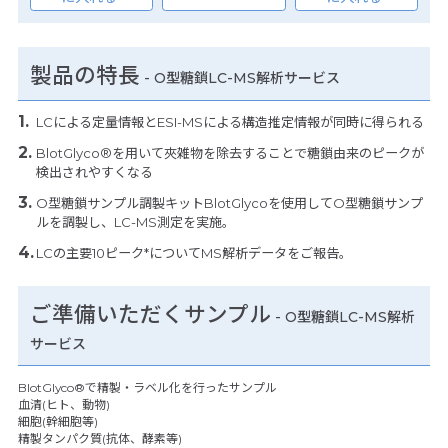
製品の特長
-
O型糖鎖LC-MS解析サービス
LCによる定量情報とESI-MSによる構造推定情報が同時に得られる
BlotGlyco®を用いて夾雑物を除去することで糖鎖由来のピークが
検出されやすくなる
O型糖鎖サンプル調製キットBlotGlycoを使用してO型糖鎖サンプ
ルを調製し、LC-MS測定を実施。
LCの主要10ピーク*についてMS解析データをご報告。
ご準備いただくサンプル
- O型糖鎖LC-MS解析
サービス
BlotGlyco®で精製・ラベル化を行ったサンプル
血清(ヒト、動物)
細胞(幹細胞等)
精製タンパク質(抗体、酵素等)