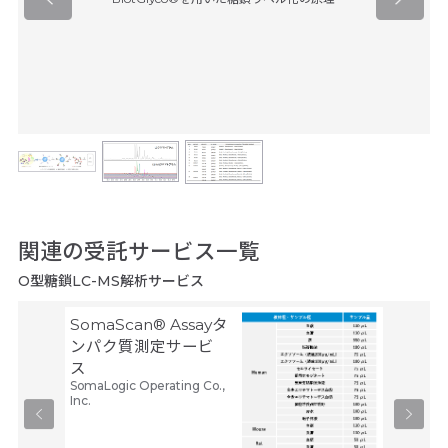
関連の受託サービス一覧
O型糖鎖LC-MS解析サービス
SomaScan® Assayタ
非標識
ンパク質測定サービ
ー）プ
メディカ
ス
プ
SomaLogic Operating Co.,
250,
Inc.