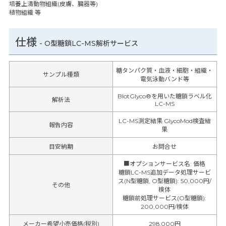
培養上清動物組織(皮膚、臓器等)
植物組織 等
仕様
-
O型糖鎖LC-MS解析サービス
糖タンパク質・血液・細胞・組織・
サンプル種類
電気泳動バンド等
BlotGlyco®を用いた糖鎖ラベル化
解析法
LC-MS
LC-MS測定結果 GlycoMod検査結
報告内容
果
目安納期
お問合せ
■オプションサービス名
:
価格
糖鎖LC-MS追加データ処理サービ
ス(N型糖鎖, O型糖鎖)
:
50,000円/
その他
検体
糖鎖前処理サービス(O型糖鎖)
:
200,000円/検体
メーカー希望小売価格(税別)
298,000円