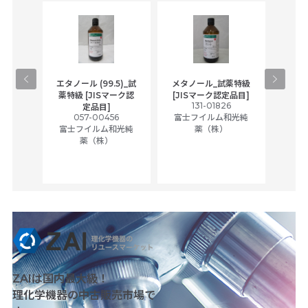
gical
エタノール (99.5)_試
メタノール_試薬特級
アセ
,
薬特級 [JISマーク認
[JISマーク認定品目]
tic
131-01826
富士
定品目]
ually
057-00456
富士フイルム和光純
ck of
富士フイルム和光純
薬（株）
薬（株）
her
c
ZAIは国内最大級！
理化学機器の中古販売市場で