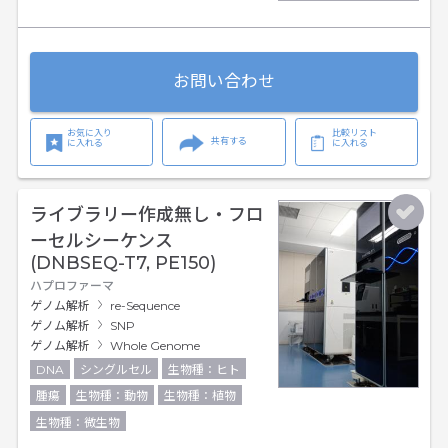
お問い合わせ
お気に入り
比較リスト
共有する
に入れる
に入れる
ライブラリー作成無し・フロ
ーセルシーケンス
(DNBSEQ-T7, PE150)
ハプロファーマ
ゲノム解析
re-Sequence
ゲノム解析
SNP
ゲノム解析
Whole Genome
DNA
シングルセル
生物種：ヒト
腫瘍
生物種：動物
生物種：植物
生物種：微生物