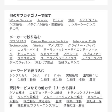
他のサブカテゴリーで探す
Whole Genome
de novo
Exome
SNP
リアルタイム
PCR解析
メタゲノム解析・菌叢解析
サンガーシーケンス
その他
メーカーで絞り込む
BGI JAPAN
Cancer Precision Medicine
Integrated DNA
Technologies
Rhelixa
アメリエフ
グライナー・ジャパ
ン
コスモ・バイオ
サーモフィッシャーサイエンティフィッ
ク
セツロテック
タカラバイオ
ノボジーン
ハプロファー
マ
ファスマック
ユーロフィンジェノミクス
ライフテクノロ
ジーズジャパン
東北化学薬品
理研ジェネシス
キーワードで絞り込む
シングルセル
DNA
iPS
RNA
実験動物
生物種：ヒ
ト
生物種：動物
生物種：微生物
生物種：植物
腫瘍
受託サービスをその他カテゴリーから探す
ゲノム解析
エピジェネティクス解析
トランスクリプトーム解
析
タンパク質解析
アレイ・マイクロアレイ解析
メタボロー
ム解析
構造解析・成分分析
合成
構築・作製
前処理・保
管
機能解析/スクリーニング/検出
情報処理・解析