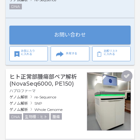
DNA
お問い合わせ
お気に入り
比較リスト
共有する
に入れる
に入れる
ヒト正常部腫瘍部ペア解析
(NovaSeq6000, PE150)
ハプロファーマ
ゲノム解析
re-Sequence
ゲノム解析
SNP
ゲノム解析
Whole Genome
DNA
生物種：ヒト
腫瘍