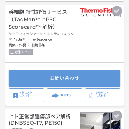
幹細胞 特性評価サービス
（TaqMan™ hPSC
Scorecard™ 解析）
サーモフィッシャーサイエンティフィック
ゲノム解析
re-Sequence
構築・作製
細胞作製
生物種：ヒト
お問い合わせ
お気に入り
比較リスト
共有する
に入れる
に入れる
ヒト正常部腫瘍部ペア解析
(DNBSEQ-T7, PE150)