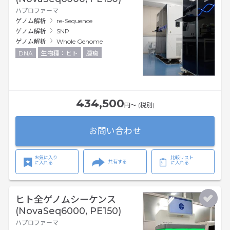
ハプロファーマ
ゲノム解析
re-Sequence
ゲノム解析
SNP
ゲノム解析
Whole Genome
DNA
生物種：ヒト
腫瘍
434,500
円〜 (税別)
お問い合わせ
お気に入り
比較リスト
共有する
に入れる
に入れる
ヒト全ゲノムシーケンス
(NovaSeq6000, PE150)
ハプロファーマ