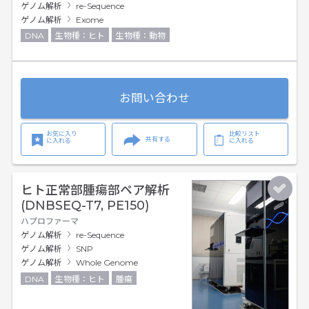
ゲノム解析
re-Sequence
ゲノム解析
Exome
DNA
生物種：ヒト
生物種：動物
お問い合わせ
お気に入り
比較リスト
共有する
に入れる
に入れる
ヒト正常部腫瘍部ペア解析
(DNBSEQ-T7, PE150)
ハプロファーマ
ゲノム解析
re-Sequence
ゲノム解析
SNP
ゲノム解析
Whole Genome
DNA
生物種：ヒト
腫瘍