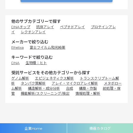
他のサブカテゴリーで探す
DNAチップ
抗体アレイ
ペプチドアレイ
プロテインアレ
イ
レクチンアレイ
メーカーで絞り込む
Rhelixa
富士フイルム和光純薬
キーワードで絞り込む
DNA
生物種：ヒト
受託サービスをその他カテゴリーから探す
ゲノム解析
エピジェネティクス解析
トランスクリプトーム解
析
タンパク質解析
アレイ・マイクロアレイ解析
メタボロー
ム解析
構造解析・成分分析
合成
構築・作製
前処理・保
管
機能解析/スクリーニング/検出
情報処理・解析
企業Home
機器カタログ