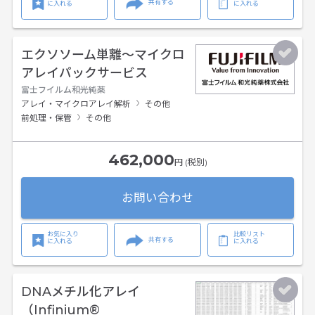
共有する
に入れる
に入れる
エクソソーム単離～マイクロ
アレイパックサービス
富士フイルム和光純薬
アレイ・マイクロアレイ解析
その他
前処理・保管
その他
462,000
円 (税別)
お問い合わせ
お気に入り
比較リスト
共有する
に入れる
に入れる
DNAメチル化アレイ
（Infinium®