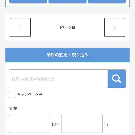
⟨
1
⟩
条件の変更・絞り込み
キャンペーン中
価格
円〜
円