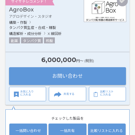
サイサチレコメンド！
AgroBox
アグロデザイン・スタジオ
構築・作製
タンパク質生産・合成・精製
構造解析・成分分析
X 線回析
創薬
タンパク質
核酸
6,000,000
円〜 (税別)
お問い合わせ
お気に入り
比較リスト
共有する
に入れる
に入れる
チェックした製品を
一括問い合わせ
一括共有
比較リストに入れる