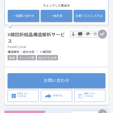
チェックした製品を
一括問い合わせ
一括共有
比較リストに入れる
X線回折結晶構造解析サービ
ス
ReadCrystal
構造解析・成分分析
X 線回析
創薬
タンパク質
低分子化合物
お問い合わせ
お気に入り
比較リスト
共有する
に入れる
に入れる