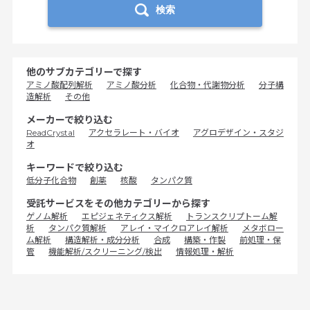
検索
他のサブカテゴリーで探す
アミノ酸配列解析
アミノ酸分析
化合物・代謝物分析
分子構
造解析
その他
メーカーで絞り込む
ReadCrystal
アクセラレート・バイオ
アグロデザイン・スタジ
オ
キーワードで絞り込む
低分子化合物
創薬
核酸
タンパク質
受託サービスをその他カテゴリーから探す
ゲノム解析
エピジェネティクス解析
トランスクリプトーム解
析
タンパク質解析
アレイ・マイクロアレイ解析
メタボロー
ム解析
構造解析・成分分析
合成
構築・作製
前処理・保
管
機能解析/スクリーニング/検出
情報処理・解析