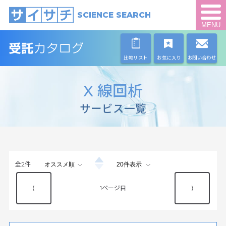
SCIENCE SEARCH
MENU
比較リスト
お気に入り
お問い合わせ
X 線回析
サービス一覧
全
2
件
⟨
1
⟩