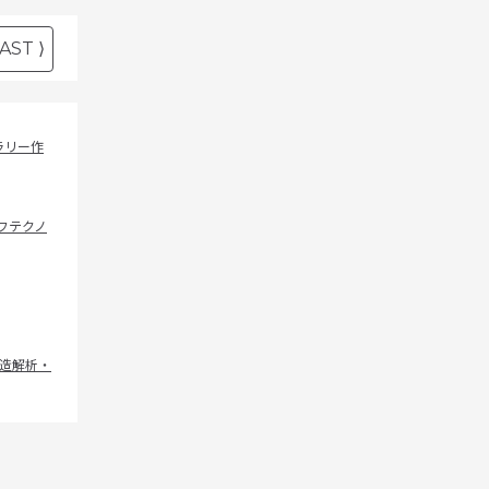
AST ⟩
ラリー作
フテクノ
造解析・