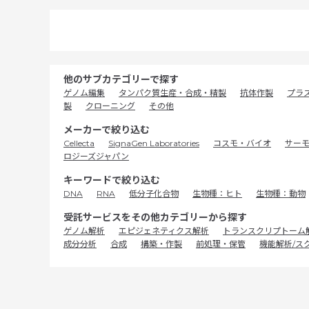
他のサブカテゴリーで探す
ゲノム編集
タンパク質生産・合成・精製
抗体作製
プラ
製
クローニング
その他
メーカーで絞り込む
Cellecta
SignaGen Laboratories
コスモ・バイオ
サー
ロジーズジャパン
キーワードで絞り込む
DNA
RNA
低分子化合物
生物種：ヒト
生物種：動物
受託サービスをその他カテゴリーから探す
ゲノム解析
エピジェネティクス解析
トランスクリプトーム
成分分析
合成
構築・作製
前処理・保管
機能解析/ス