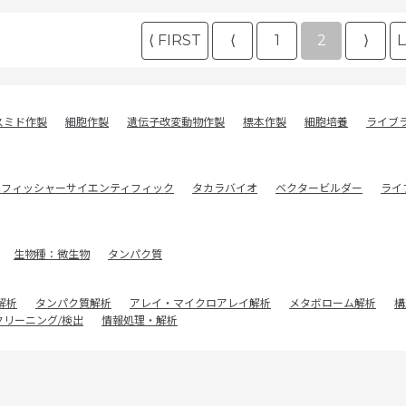
⟨ FIRST
⟨
1
2
⟩
L
スミド作製
細胞作製
遺伝子改変動物作製
標本作製
細胞培養
ライブ
モフィッシャーサイエンティフィック
タカラバイオ
ベクタービルダー
ライ
生物種：微生物
タンパク質
解析
タンパク質解析
アレイ・マイクロアレイ解析
メタボローム解析
構
クリーニング/検出
情報処理・解析