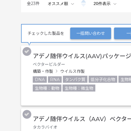
全
23
件
チェックした製品を
一括問い合わせ
一
アデノ随伴ウイルス(AAV)パッケー
ベクタービルダー
構築・作製
ウイルス作製
DNA
RNA
タンパク質
低分子化合物
生物
生物種：動物
生物種：微生物
アデノ随伴ウイルス（AAV）ベクタ
タカラバイオ