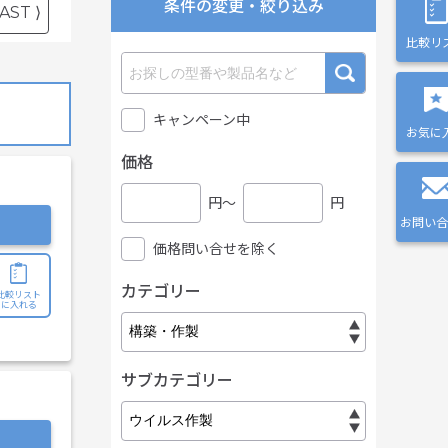
条件の変更・絞り込み
AST ⟩
比較リ
キャンペーン中
お気に
価格
円〜
円
お問い合
価格問い合せを除く
カテゴリー
比較リスト
に入れる
サブカテゴリー