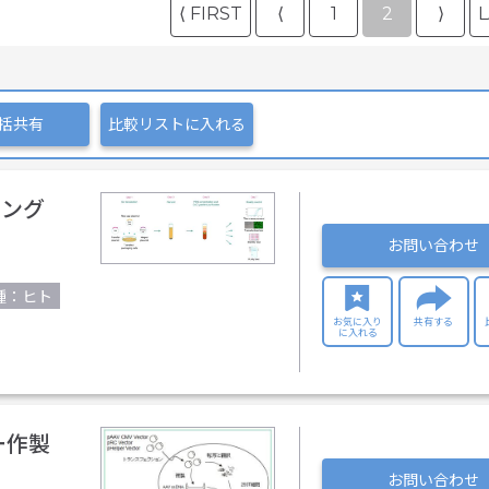
⟨ FIRST
⟨
1
2
⟩
L
括共有
比較リストに入れる
ジング
お問い合わせ
種：ヒト
お気に入り
共有する
に入れる
ー作製
お問い合わせ