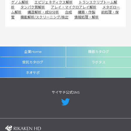
ゲノム解析
エピジェネティクス解析
トランスクリプトーム解
析
タンパク質解析
アレイ・マイクロアレイ解析
メタボロー
ム解析
構造解析・成分分析
合成
構築・作製
前処理・保
管
機能解析/スクリーニング/検出
情報処理・解析
企業Home
機器カタログ
受託カタログ
ラボタス
ネオサポ
サイサチ公式SNS