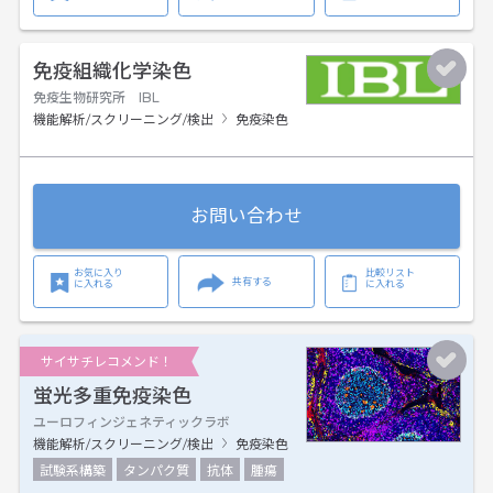
免疫組織化学染色
免疫生物研究所 IBL
機能解析/スクリーニング/検出
免疫染色
お問い合わせ
お気に入り
比較リスト
共有する
に入れる
に入れる
サイサチレコメンド！
蛍光多重免疫染色
ユーロフィンジェネティックラボ
機能解析/スクリーニング/検出
免疫染色
試験系構築
タンパク質
抗体
腫瘍