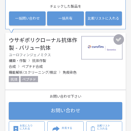
チェックした製品を
一括問い合わせ
一括共有
比較リストに入れる
ウサギポリクローナル抗体作
製 - バリュー抗体
ユーロフィンジェノミクス
構築・作製
抗体作製
合成
ペプチド合成
機能解析/スクリーニング/検出
免疫染色
抗体
ペプチド
お問い合わせ下さい
お問い合わせ
お気に入り
比較リスト
共有する
に入れる
に入れる