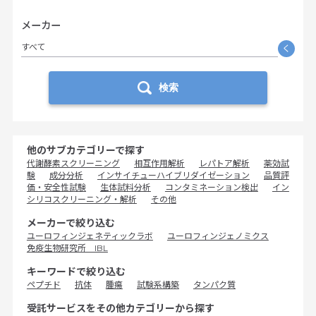
メーカー
すべて
く
検索
他のサブカテゴリーで探す
代謝酵素スクリーニング
相互作用解析
レパトア解析
薬効試
験
成分分析
インサイチューハイブリダイゼーション
品質評
価・安全性試験
生体試料分析
コンタミネーション検出
イン
シリコスクリーニング・解析
その他
メーカーで絞り込む
ユーロフィンジェネティックラボ
ユーロフィンジェノミクス
免疫生物研究所 IBL
キーワードで絞り込む
ペプチド
抗体
腫瘍
試験系構築
タンパク質
受託サービスをその他カテゴリーから探す