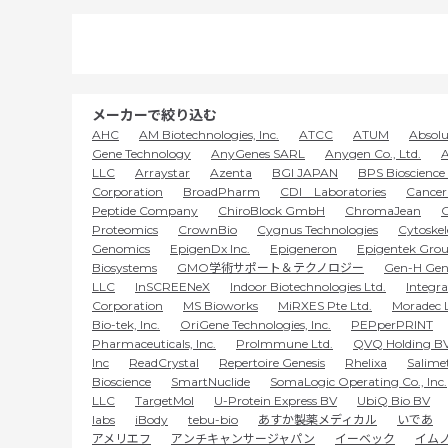
メーカーで絞り込む
AHC
AM Biotechnologies, Inc.
ATCC
ATUM
Absolu
Gene Technology
AnyGenes SARL
Anygen Co., Ltd.
A
LLC
Arraystar
Azenta
BGI JAPAN
BPS Bioscience 
Corporation
BroadPharm
CDI Laboratories
Cancer 
Peptide Company
ChiroBlock GmbH
ChromaJean
C
Proteomics
CrownBio
Cygnus Technologies
Cytoskel
Genomics
EpigenDx Inc.
Epigeneron
Epigentek Grou
Biosystems
GMO学術サポート＆テクノロジー
Gen-H Gen
LLC
InSCREENeX
Indoor Biotechnologies Ltd.
Integr
Corporation
MS Bioworks
MiRXES Pte Ltd.
Moradec 
Bio-tek, Inc.
OriGene Technologies, Inc.
PEPperPRINT
Pharmaceuticals, Inc.
ProImmune Ltd.
QVQ Holding B
Inc
ReadCrystal
Repertoire Genesis
Rhelixa
Salime
Bioscience
SmartNuclide
SomaLogic Operating Co., Inc.
LLC
TargetMol
U-Protein Express BV
UbiQ Bio BV
labs
iBody
tebu-bio
あすか製薬メディカル
いであ
アメリエフ
アンチキャンサージャパン
イーベック
イム