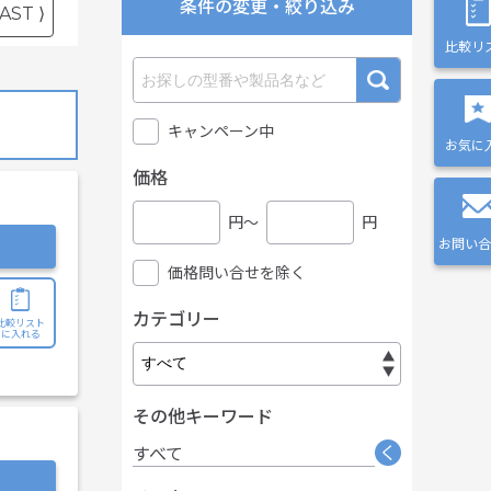
条件の変更・絞り込み
AST ⟩
比較リ
キャンペーン中
お気に
価格
円〜
円
お問い合
価格問い合せを除く
カテゴリー
比較リスト
に入れる
その他キーワード
く
すべて