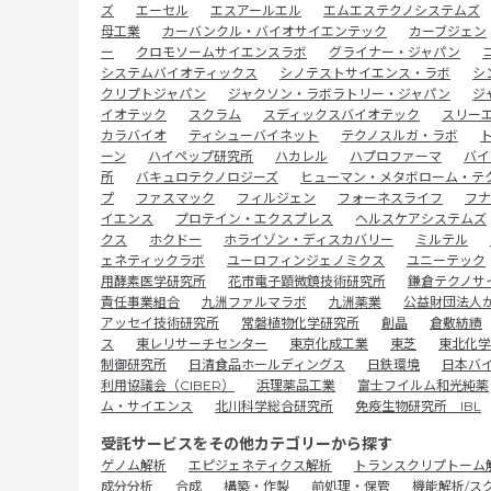
ズ
エーセル
エスアールエル
エムエステクノシステムズ
母工業
カーバンクル・バイオサイエンテック
カーブジェン
ー
クロモソームサイエンスラボ
グライナー・ジャパン
システムバイオティックス
シノテストサイエンス・ラボ
シ
クリプトジャパン
ジャクソン・ラボラトリー・ジャパン
ジ
イオテック
スクラム
スディックスバイオテック
スリー
カラバイオ
ティシューバイネット
テクノスルガ・ラボ
ーン
ハイペップ研究所
ハカレル
ハプロファーマ
バイ
所
バキュロテクノロジーズ
ヒューマン・メタボローム・テ
プ
ファスマック
フィルジェン
フォーネスライフ
フナ
イエンス
プロテイン・エクスプレス
ヘルスケアシステムズ
クス
ホクドー
ホライゾン・ディスカバリー
ミルテル
ェネティックラボ
ユーロフィンジェノミクス
ユニーテック
用酵素医学研究所
花市電子顕微鏡技術研究所
鎌倉テクノサ
責任事業組合
九洲ファルマラボ
九洲薬業
公益財団法人
アッセイ技術研究所
常磐植物化学研究所
創晶
倉敷紡績
ス
東レリサーチセンター
東京化成工業
東芝
東北化学
制御研究所
日清食品ホールディングス
日鉄環境
日本バ
利用協議会（CIBER）
浜理薬品工業
富士フイルム和光純薬
ム・サイエンス
北川科学総合研究所
免疫生物研究所 IBL
受託サービスをその他カテゴリーから探す
ゲノム解析
エピジェネティクス解析
トランスクリプトーム
成分分析
合成
構築・作製
前処理・保管
機能解析/ス