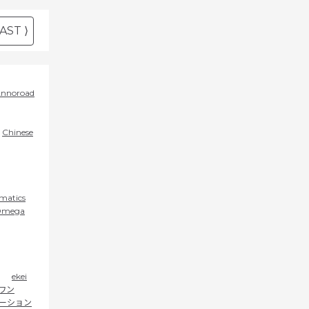
AST ⟩
nnoroad
Chinese
rmatics
mega
ekei
ワン
ーション