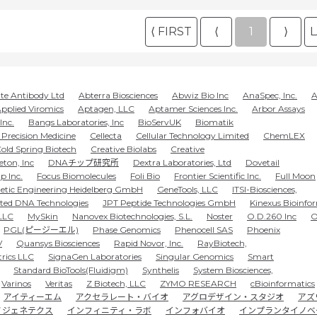
⟨ FIRST
⟨
1
⟩
L
te Antibody Ltd
Abterra Biosciences
Abwiz Bio Inc
AnaSpec, Inc.
A
pplied Viromics
Aptagen, LLC
Aptamer Sciences Inc.
Arbor Assays
Inc.
Bangs Laboratories, Inc
BioServUK
Biomatik
Precision Medicine
Cellecta
Cellular Technology Limited
ChemLEX
old Spring Biotech
Creative Biolabs
Creative
eton, Inc
DNAチップ研究所
Dextra Laboratories, Ltd
Dovetail
p Inc.
Focus Biomolecules
Foli Bio
Frontier Scientific Inc.
Full Moon
etic Engineering Heidelberg GmbH
GeneTools, LLC
ITSI-Biosciences,
ated DNA Technologies
JPT Peptide Technologies GmbH
Kinexus Bioinfo
LLC
MySkin
Nanovex Biotechnologies, S.L.
Noster
O.D.260 Inc
O
PGL(ピージーエル)
Phase Genomics
Phenocell SAS
Phoenix
V
Quansys Biosciences
Rapid Novor, Inc.
RayBiotech,
trics LLC
SignaGen Laboratories
Singular Genomics
Smart
Standard BioTools(Fluidigm)
Synthelis
System Biosciences,
Varinos
Veritas
Z Biotech, LLC
ZYMO RESEARCH
cBioinformatics
アイティーエム
アクセラレート・バイオ
アグロデザイン・スタジオ
アズ
ノジェネテクス
インフィニティ・ラボ
インフォバイオ
インプランタイノベ