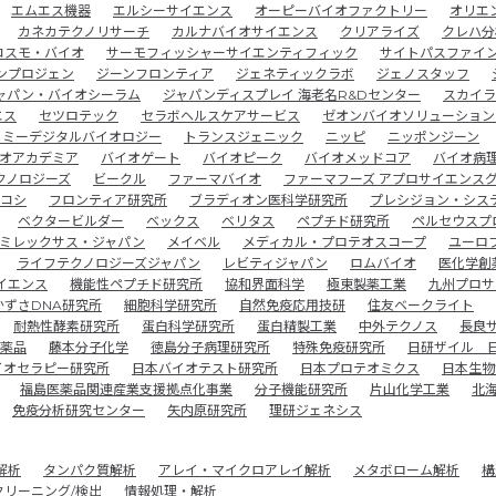
エムエス機器
エルシーサイエンス
オーピーバイオファクトリー
オリエ
カネカテクノリサーチ
カルナバイオサイエンス
クリアライズ
クレハ分
コスモ・バイオ
サーモフィッシャーサイエンティフィック
サイトパスファイ
ンプロジェン
ジーンフロンティア
ジェネティックラボ
ジェノスタッフ
ャパン・バイオシーラム
ジャパンディスプレイ 海老名R&Dセンター
スカイラ
エス
セツロテック
セラボヘルスケアサービス
ゼオンバイオソリューション
トミーデジタルバイオロジー
トランスジェニック
ニッピ
ニッポンジーン
オアカデミア
バイオゲート
バイオピーク
バイオメッドコア
バイオ病
クノロジーズ
ビークル
ファーマバイオ
ファーマフーズ アプロサイエンス
コシ
フロンティア研究所
ブラディオン医科学研究所
プレシジョン・シス
ベクタービルダー
ベックス
ベリタス
ペプチド研究所
ペルセウスプ
ミレックサス・ジャパン
メイベル
メディカル・プロテオスコープ
ユーロ
ライフテクノロジーズジャパン
レビティジャパン
ロムバイオ
医化学創
イエンス
機能性ペプチド研究所
協和界面科学
極東製薬工業
九州プロサ
かずさDNA研究所
細胞科学研究所
自然免疫応用技研
住友ベークライト
耐熱性酵素研究所
蛋白科学研究所
蛋白精製工業
中外テクノス
長良
薬品
藤本分子化学
徳島分子病理研究所
特殊免疫研究所
日研ザイル 
イオセラピー研究所
日本バイオテスト研究所
日本プロテオミクス
日本生物
福島医薬品関連産業支援拠点化事業
分子機能研究所
片山化学工業
北
免疫分析研究センター
矢内原研究所
理研ジェネシス
解析
タンパク質解析
アレイ・マイクロアレイ解析
メタボローム解析
構
クリーニング/検出
情報処理・解析