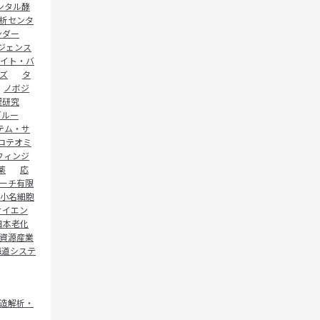
ンタル酵
析センタ
ンダー
ジェンス
イト・バ
ズ
タ
ノボジ
理研究
グルー
テム・サ
ロテオミ
フィンジ
薬
応
ーチ有限
小名細胞
サイエン
日本老化
資源産業
海道システ
造解析・