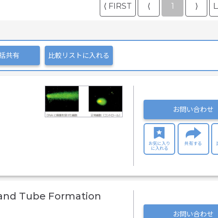
⟨ FIRST
⟨
1
⟩
L
括共有
比較リストに入れる
お問い合わせ
お気に入り
共有する
に入れる
n and Tube Formation
お問い合わせ