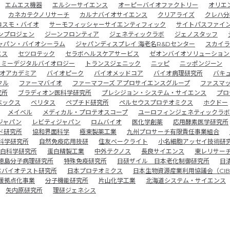
エムエス機器
エルシーサイエンス
オーピーバイオファクトリー
オリエ
カネカテクノリサーチ
カルナバイオサイエンス
クリアライズ
クレハ分
コスモ・バイオ
サーモフィッシャーサイエンティフィック
サイトパスファイ
ンプロジェン
ジーンフロンティア
ジェネティックラボ
ジェノスタッフ
ャパン・バイオシーラム
ジャパンディスプレイ 海老名R&Dセンター
スカイラ
エス
セツロテック
セラボヘルスケアサービス
ゼオンバイオソリューション
トミーデジタルバイオロジー
トランスジェニック
ニッピ
ニッポンジーン
オアカデミア
バイオピーク
バイオメッドコア
バイオ病理研究所
バキ
クル
ファーマバイオ
ファーマフーズ アプロサイエンスグループ
ファスマ
究所
ブラディオン医科学研究所
プレシジョン・システム・サイエンス
プロ
ベックス
ベリタス
ペプチド研究所
ペルセウスプロテオミクス
ホクドー
メイベル
メディカル・プロテオスコープ
ユーロフィンジェネティックラボ
ジャパン
レビティジャパン
ロムバイオ
医化学創薬
応用酵素医学研究所
ド研究所
協和界面科学
極東製薬工業
九州プロサーチ有限責任事業組合
科学研究所
自然免疫応用技研
住友ベークライト
小名細胞アッセイ技術研
白科学研究所
蛋白精製工業
中外テクノス
長良サイエンス
東レリサー
徳島分子病理研究所
特殊免疫研究所
日研ザイル 日本老化制御研究所
日
本バイオテスト研究所
日本プロテオミクス
日本生物資源産業利用協議会（CIB
援拠点化事業
分子機能研究所
片山化学工業
北海道システム・サイエンス
矢内原研究所
理研ジェネシス