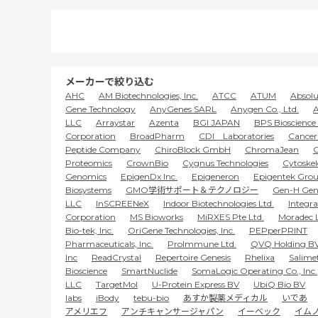
メーカーで絞り込む
AHC
AM Biotechnologies, Inc.
ATCC
ATUM
Absolu
Gene Technology
AnyGenes SARL
Anygen Co., Ltd.
A
LLC
Arraystar
Azenta
BGI JAPAN
BPS Bioscience 
Corporation
BroadPharm
CDI Laboratories
Cancer 
Peptide Company
ChiroBlock GmbH
ChromaJean
C
Proteomics
CrownBio
Cygnus Technologies
Cytoskel
Genomics
EpigenDx Inc.
Epigeneron
Epigentek Grou
Biosystems
GMO学術サポート＆テクノロジー
Gen-H Gen
LLC
InSCREENeX
Indoor Biotechnologies Ltd.
Integr
Corporation
MS Bioworks
MiRXES Pte Ltd.
Moradec 
Bio-tek, Inc.
OriGene Technologies, Inc.
PEPperPRINT
Pharmaceuticals, Inc.
ProImmune Ltd.
QVQ Holding B
Inc
ReadCrystal
Repertoire Genesis
Rhelixa
Salime
Bioscience
SmartNuclide
SomaLogic Operating Co., Inc.
LLC
TargetMol
U-Protein Express BV
UbiQ Bio BV
labs
iBody
tebu-bio
あすか製薬メディカル
いであ
アメリエフ
アンチキャンサージャパン
イーベック
イム