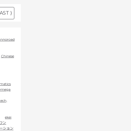
AST ⟩
nnoroad
Chinese
rmatics
mega
ech,
ekei
ワン
ーション