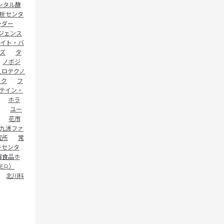
ンタル酵
析センタ
ンダー
ジェンス
イト・バ
ズ
タ
ノボジ
ュロテクノ
ック
フ
テイン・
ホラ
ユー
花市
九洲ファ
究所
常
チセンタ
清食品ホ
ER）
北川科