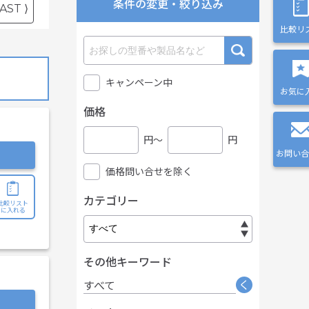
条件の変更・絞り込み
AST ⟩
比較リ
キャンペーン中
お気に
価格
円〜
円
お問い合
価格問い合せを除く
カテゴリー
比較リスト
に入れる
その他キーワード
く
すべて