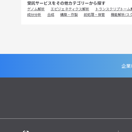
受託サービスをその他カテゴリーから探す
ゲノム解析
エピジェネティクス解析
トランスクリプトーム
成分分析
合成
構築・作製
前処理・保管
機能解析/ス
企業