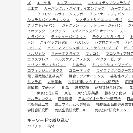
ズ
エーセル
エスアールエル
エムエステクノシステムズ
母工業
カーバンクル・バイオサイエンテック
カーブジェン
ー
クロモソームサイエンスラボ
グライナー・ジャパン
システムバイオティックス
シノテストサイエンス・ラボ
シ
クリプトジャパン
ジャクソン・ラボラトリー・ジャパン
ジ
イオテック
スクラム
スディックスバイオテック
スリー
カラバイオ
ティシューバイネット
テクノスルガ・ラボ
ーン
ハイペップ研究所
ハカレル
ハプロファーマ
バイ
ロジーズ
ヒューマン・メタボローム・テクノロジーズ
ビー
ィルジェン
フォーネスライフ
フナコシ
フロンティア研
エクスプレス
ヘルスケアシステムズ
ベクタービルダー
イゾン・ディスカバリー
ミルテル
ミレックサス・ジャパン
ロフィンジェノミクス
ユニーテック
ライフテクノロジーズ
電子顕微鏡技術研究所
鎌倉テクノサイエンス
機能性ペプチ
ルマラボ
九洲薬業
公益財団法人かずさDNA研究所
細胞
磐植物化学研究所
創晶
倉敷紡績
耐熱性酵素研究所
蛋
ー
東京化成工業
東芝
東北化学薬品
藤本分子化学
ールディングス
日鉄環境
日本バイオセラピー研究所
日
浜理薬品工業
富士フイルム和光純薬
福島医薬品関連産業支
学総合研究所
免疫生物研究所 IBL
免疫分析研究センター
キーワードで絞り込む
ペプチド
抗体