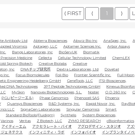
⟨ FIRST
⟨
1
⟩
L
te Antibody Ltd
Abterra Biosciences
Abwiz Bio Inc
AnaSpec, Inc.
A
pplied Viromics
Aptagen, LLC
Aptamer Sciences Inc.
Arbor Assays
Inc.
Bangs Laboratories, Inc
BioServUK
Biomatik
Precision Medicine
Cellecta
Cellular Technology Limited
ChemLEX
old Spring Biotech
Creative Biolabs
Creative
eton, Inc
DNAチップ研究所
Dextra Laboratories, Ltd
Dovetail
p Inc.
Focus Biomolecules
Foli Bio
Frontier Scientific Inc.
Full Moon
etic Engineering Heidelberg GmbH
GeneTools, LLC
ITSI-Biosciences,
ated DNA Technologies
JPT Peptide Technologies GmbH
Kinexus Bioinfo
LLC
MySkin
Nanovex Biotechnologies, S.L.
Noster
O.D.260 Inc
O
PGL(ピージーエル)
Phase Genomics
Phenocell SAS
Phoenix
V
Quansys Biosciences
R&D Systems, Inc.
Rapid Novor, Inc.
RayBiot
trics LLC
SignaGen Laboratories
Singular Genomics
Smart
Standard BioTools(Fluidigm)
Synthelis
System Biosciences,
Varinos
Veritas
Z Biotech, LLC
ZYMO RESEARCH
cBioinformatics
アイティーエム
アクセラレート・バイオ
アグロデザイン・スタジオ
アズ
ノジェネテクス
インフィニティ・ラボ
インフォバイオ
インプランタイノベ