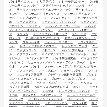
バイオサイエンス
クリアライズ
クレハ分析センター
クロモ
ソームサイエンスラボ
グライナー・ジャパン
コスモ・バイ
オ
サーモフィッシャーサイエンティフィック
サイトパスファ
インダー
システムバイオティックス
シノテストサイエンス・
ラボ
シンプロジェン
ジーンフロンティア
ジェネティックラ
ボ
ジェノスタッフ
ジェンスクリプトジャパン
ジャクソン・
ラボラトリー・ジャパン
ジャパン・バイオシーラム
ジャパン
ディスプレイ 海老名R&Dセンター
スカイライト・バイオテッ
ク
スクラム
スディックスバイオテック
スリーエス
セツ
ロテック
セラボヘルスケアサービス
ゼオンバイオソリューシ
ョンズ
タカラバイオ
ティシューバイネット
テクノスルガ・
ラボ
トミーデジタルバイオロジー
トランスジェニック
ニッ
ピ
ニッポンジーン
ノボジーン
ハイペップ研究所
ハカレ
ル
ハプロファーマ
バイオアカデミア
バイオゲート
バイ
オピーク
バイオメッドコア
バイオ病理研究所
バキュロテク
ノロジーズ
ヒューマン・メタボローム・テクノロジーズ
ビー
クル
ファーマバイオ
ファーマフーズ アプロサイエンスグルー
プ
ファスマック
フィルジェン
フォーネスライフ
フナコ
シ
フロンティア研究所
ブラディオン医科学研究所
プレシジ
ョン・システム・サイエンス
プロテイン・エクスプレス
ヘル
スケアシステムズ
ベクタービルダー
ベックス
ベリタス
ペプチド研究所
ペルセウスプロテオミクス
ホクドー
ホライ
ゾン・ディスカバリー
ミルテル
ミレックサス・ジャパン
メ
イベル
メディカル・プロテオスコープ
ユーロフィンジェネテ
ィックラボ
ユーロフィンジェノミクス
ユニーテック
ライフ
テクノロジーズジャパン
レビティジャパン
ロムバイオ
医化