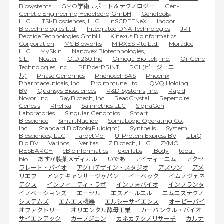
Biosystems
GMO学術サポート＆テクノロジー
Gen-H
Genetic Engineering Heidelberg GmbH
GeneTools,
LLC
ITSI-Biosciences, LLC
InSCREENeX
Indoor
Biotechnologies Ltd.
Integrated DNA Technologies
JPT
Peptide Technologies GmbH
Kinexus Bioinformatics
Corporation
MS Bioworks
MiRXES Pte Ltd.
Moradec
LLC
MySkin
Nanovex Biotechnologies,
S.L.
Noster
O.D.260 Inc
Omega Bio-tek, Inc.
OriGene
Technologies, Inc.
PEPperPRINT
PGL(ピージーエ
ル)
Phase Genomics
Phenocell SAS
Phoenix
Pharmaceuticals, Inc.
ProImmune Ltd.
QVQ Holding
BV
Quansys Biosciences
R&D Systems, Inc.
Rapid
Novor, Inc.
RayBiotech, Inc
ReadCrystal
Repertoire
Genesis
Rhelixa
Salimetrics LLC
SignaGen
Laboratories
Singular Genomics
Smart
Bioscience
SmartNuclide
SomaLogic Operating Co.,
Inc.
Standard BioTools(Fluidigm)
Synthelis
System
Biosciences, LLC
TargetMol
U-Protein Express BV
UbiQ
Bio BV
Varinos
Veritas
Z Biotech, LLC
ZYMO
RESEARCH
cBioinformatics
ekei labs
iBody
tebu-
bio
あすか製薬メディカル
いであ
アイティーエム
アクセ
ラレート・バイオ
アグロデザイン・スタジオ
アズワン
アメ
リエフ
アンチキャンサージャパン
イーベック
イムノジェネ
テクス
インフィニティ・ラボ
インフォバイオ
インプランタ
イノベーションズ
エーセル
エスアールエル
エムエステクノ
システムズ
エムエス機器
エルシーサイエンス
オーピーバイ
オファクトリー
オリエンタル酵母工業
カーバンクル・バイオ
サイエンテック
カーブジェン
カネカテクノリサーチ
カルナ