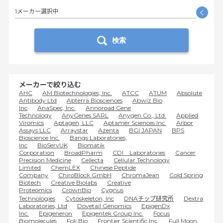
1メーカー選択中
く
検索
メーカーで絞り込む
AHC
AM Biotechnologies, Inc.
ATCC
ATUM
Absolute
Antibody Ltd
Abterra Biosciences
Abwiz Bio
Inc
AnaSpec, Inc.
Annoroad Gene
Technology
AnyGenes SARL
Anygen Co., Ltd.
Applied
Viromics
Aptagen, LLC
Aptamer Sciences Inc.
Arbor
Assays LLC
Arraystar
Azenta
BGI JAPAN
BPS
Bioscience Inc.
Bangs Laboratories,
Inc
BioServUK
Biomatik
Corporation
BroadPharm
CDI Laboratories
Cancer
Precision Medicine
Cellecta
Cellular Technology
Limited
ChemLEX
Chinese Peptide
Company
ChiroBlock GmbH
ChromaJean
Cold Spring
Biotech
Creative Biolabs
Creative
Proteomics
CrownBio
Cygnus
Technologies
Cytoskeleton, Inc
DNAチップ研究所
Dextra
Laboratories, Ltd
Dovetail Genomics
EpigenDx
Inc.
Epigeneron
Epigentek Group Inc.
Focus
Biomolecules
Foli Bio
Frontier Scientific Inc.
Full Moon