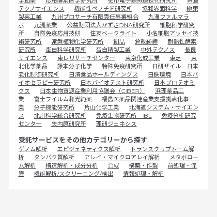
学創薬
応用酵素医学研究所
花市電子顕微鏡技術研究所
鎌倉
テクノサイエンス
機能性ペプチド研究所
協和界面科学
極東
製薬工業
九州プロサーチ有限責任事業組合
九洲ファルマラ
ボ
九洲薬業
公益財団法人かずさDNA研究所
細胞科学研究
所
自然免疫応用技研
住友ベークライト
小名細胞アッセイ技
術研究所
常磐植物化学研究所
創晶
倉敷紡績
耐熱性酵素
研究所
蛋白科学研究所
蛋白精製工業
中外テクノス
長良
サイエンス
東レリサーチセンター
東京化成工業
東芝
東
北化学薬品
藤本分子化学
特殊免疫研究所
日研ザイル 日本
老化制御研究所
日清食品ホールディングス
日鉄環境
日本バ
イオセラピー研究所
日本バイオテスト研究所
日本プロテオミ
クス
日本生物資源産業利用協議会（CIBER）
浜理薬品工
業
富士フイルム和光純薬
福島医薬品関連産業支援拠点化事
業
分子機能研究所
片山化学工業
北海道システム・サイエン
ス
北川科学総合研究所
免疫生物研究所 IBL
免疫分析研究
センター
矢内原研究所
理研ジェネシス
受託サービスをその他カテゴリーから探す
ゲノム解析
エピジェネティクス解析
トランスクリプトーム解
析
タンパク質解析
アレイ・マイクロアレイ解析
メタボロー
ム解析
構造解析・成分分析
合成
構築・作製
前処理・保
管
機能解析/スクリーニング/検出
情報処理・解析