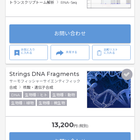
トランスクリプトーム解析
RNA-Seq
お問い合わせ
お気に入り
比較リスト
共有する
に入れる
に入れる
Strings DNA Fragments
サーモフィッシャーサイエンティフィック
合成
核酸・遺伝子合成
DNA
生物種：ヒト
生物種：動物
生物種：植物
生物種：微生物
13,200
円 (税別)