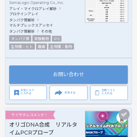
SomaLogic Operating Co., Inc.
アレイ・マイクロアレイ解析
プロテインアレイ
タンパク質解析
マルチプレックスアッセイ
タンパク質解析
その他
タンパク質
実験動物
iPS
生物種：ヒト
腫瘍
生物種：動物
お問い合わせ
お気に入り
比較リスト
共有する
に入れる
に入れる
サイサチレコメンド！
オリゴDNA合成 リアルタ
イムPCRプローブ