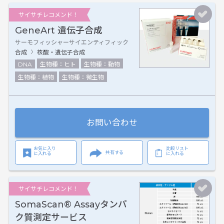
サイサチレコメンド！
GeneArt 遺伝子合成
サーモフィッシャーサイエンティフィック
合成
核酸・遺伝子合成
DNA
生物種：ヒト
生物種：動物
生物種：植物
生物種：微生物
お問い合わせ
お気に入り
比較リスト
共有する
に入れる
に入れる
サイサチレコメンド！
SomaScan® Assayタンパ
ク質測定サービス