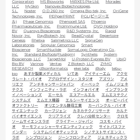
Corporation
MS Bioworks
MiRXES Pte Ltd.
Moradec
LLC
MySkin
Nanovex Biotechnologies,
S.L.
Noster
O.D.260 Inc
Omega Bio-tek, Inc.
OriGene
Technologies, Inc.
PEPperPRINT
PGL(ピージーエ
ル)
Phase Genomics
Phenocell SAS
Phoenix
Pharmaceuticals, Inc.
ProImmune Ltd.
QVQ Holding
BV
Quansys Biosciences
R&D Systems, Inc.
Rapid
Novor, Inc.
RayBiotech, Inc
ReadCrystal
Repertoire
Genesis
Rhelixa
Salimetrics LLC
SignaGen
Laboratories
Singular Genomics
Smart
Bioscience
SmartNuclide
SomaLogic Operating Co.,
Inc.
Standard BioTools(Fluidigm)
Synthelis
System
Biosciences, LLC
TargetMol
U-Protein Express BV
UbiQ
Bio BV
Varinos
Veritas
Z Biotech, LLC
ZYMO
RESEARCH
cBioinformatics
ekei labs
iBody
tebu-
bio
あすか製薬メディカル
いであ
アイティーエム
アクセ
ラレート・バイオ
アグロデザイン・スタジオ
アズワン
アメ
リエフ
アンチキャンサージャパン
イーベック
イムノジェネ
テクス
インフィニティ・ラボ
インフォバイオ
インプランタ
イノベーションズ
エーセル
エスアールエル
エムエステクノ
システムズ
エムエス機器
エルシーサイエンス
オーピーバイ
オファクトリー
オリエンタル酵母工業
カーバンクル・バイオ
サイエンテック
カーブジェン
カネカテクノリサーチ
カルナ
バイオサイエンス
クリアライズ
クレハ分析センター
クロモ
ソームサイエンスラボ
グライナー・ジャパン
コスモ・バイ
オ
サーモフィッシャーサイエンティフィック
サイトパスファ
インダー
システムバイオティックス
シノテストサイエンス・
ラボ
シンプロジェン
ジーンフロンティア
ジェネティックラ