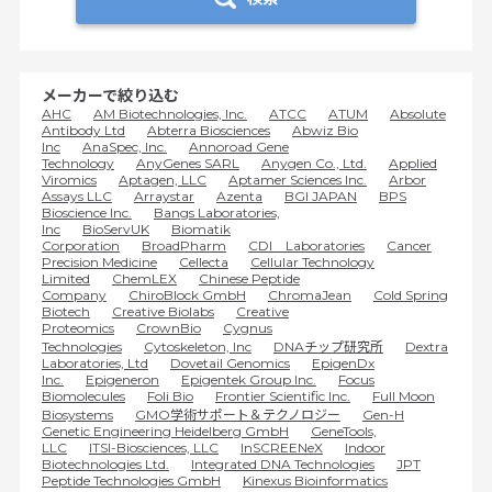
メーカーで絞り込む
AHC
AM Biotechnologies, Inc.
ATCC
ATUM
Absolute
Antibody Ltd
Abterra Biosciences
Abwiz Bio
Inc
AnaSpec, Inc.
Annoroad Gene
Technology
AnyGenes SARL
Anygen Co., Ltd.
Applied
Viromics
Aptagen, LLC
Aptamer Sciences Inc.
Arbor
Assays LLC
Arraystar
Azenta
BGI JAPAN
BPS
Bioscience Inc.
Bangs Laboratories,
Inc
BioServUK
Biomatik
Corporation
BroadPharm
CDI Laboratories
Cancer
Precision Medicine
Cellecta
Cellular Technology
Limited
ChemLEX
Chinese Peptide
Company
ChiroBlock GmbH
ChromaJean
Cold Spring
Biotech
Creative Biolabs
Creative
Proteomics
CrownBio
Cygnus
Technologies
Cytoskeleton, Inc
DNAチップ研究所
Dextra
Laboratories, Ltd
Dovetail Genomics
EpigenDx
Inc.
Epigeneron
Epigentek Group Inc.
Focus
Biomolecules
Foli Bio
Frontier Scientific Inc.
Full Moon
Biosystems
GMO学術サポート＆テクノロジー
Gen-H
Genetic Engineering Heidelberg GmbH
GeneTools,
LLC
ITSI-Biosciences, LLC
InSCREENeX
Indoor
Biotechnologies Ltd.
Integrated DNA Technologies
JPT
Peptide Technologies GmbH
Kinexus Bioinformatics