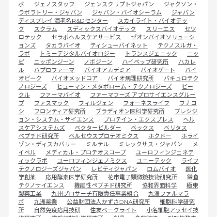
ボ
ジェノスタッフ
ジェンスクリプトジャパン
ジャクソン・
ラボラトリー・ジャパン
ジャパン・バイオシーラム
ジャパン
ディスプレイ 海老名R&Dセンター
スカイライト・バイオテッ
ク
スクラム
スディックスバイオテック
スリーエス
セツ
ロテック
セラボヘルスケアサービス
ゼオンバイオソリューシ
ョンズ
タカラバイオ
ティシューバイネット
テクノスルガ・
ラボ
トミーデジタルバイオロジー
トランスジェニック
ニッ
ピ
ニッポンジーン
ノボジーン
ハイペップ研究所
ハカレ
ル
ハプロファーマ
バイオアカデミア
バイオゲート
バイ
オピーク
バイオメッドコア
バイオ病理研究所
バキュロテク
ノロジーズ
ヒューマン・メタボローム・テクノロジーズ
ビー
クル
ファーマバイオ
ファーマフーズ アプロサイエンスグルー
プ
ファスマック
フィルジェン
フォーネスライフ
フナコ
シ
フロンティア研究所
ブラディオン医科学研究所
プレシジ
ョン・システム・サイエンス
プロテイン・エクスプレス
ヘル
スケアシステムズ
ベクタービルダー
ベックス
ベリタス
ペプチド研究所
ペルセウスプロテオミクス
ホクドー
ホライ
ゾン・ディスカバリー
ミルテル
ミレックサス・ジャパン
メ
イベル
メディカル・プロテオスコープ
ユーロフィンジェネテ
ィックラボ
ユーロフィンジェノミクス
ユニーテック
ライフ
テクノロジーズジャパン
レビティジャパン
ロムバイオ
医化
学創薬
応用酵素医学研究所
花市電子顕微鏡技術研究所
鎌倉
テクノサイエンス
機能性ペプチド研究所
協和界面科学
極東
製薬工業
九州プロサーチ有限責任事業組合
九洲ファルマラ
ボ
九洲薬業
公益財団法人かずさDNA研究所
細胞科学研究
所
自然免疫応用技研
住友ベークライト
小名細胞アッセイ技