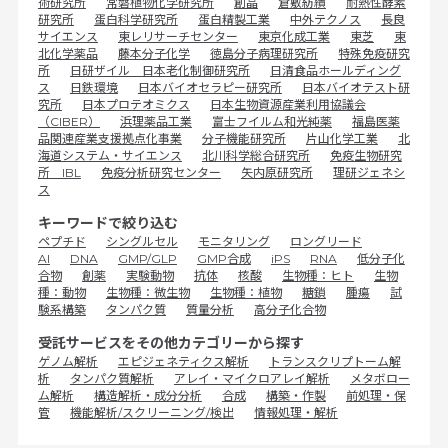
術研究所
常磐植物化学研究所
創晶
倉敷紡績
耐熱性酵素
研究所
蛋白科学研究所
蛋白精製工業
中外テクノス
長良
サイエンス
東レリサーチセンター
東京化成工業
東芝
東
北化学薬品
藤本分子化学
徳島分子病理研究所
特殊免疫研究
所
日研ザイル 日本老化制御研究所
日清食品ホールディング
ス
日鉄環境
日本バイオセラピー研究所
日本バイオテスト研
究所
日本プロテオミクス
日本生物資源産業利用協議会
（CIBER）
浜理薬品工業
富士フイルム和光純薬
福島医薬
品関連産業支援拠点化事業
分子機能研究所
片山化学工業
北
海道システム・サイエンス
北川科学総合研究所
免疫生物研究
所 IBL
免疫分析研究センター
矢内原研究所
理研ジェネシ
ス
キーワードで絞り込む
ペプチド
シングルセル
モニタリング
ロングリード
AI
DNA
GMP/GLP
GMP合成
iPS
RNA
低分子化
合物
創薬
実験動物
抗体
核酸
生物種：ヒト
生物
種：動物
生物種：微生物
生物種：植物
糖鎖
腫瘍
試
験系構築
タンパク質
質量分析
高分子化合物
受託サービスをその他カテゴリーから探す
ゲノム解析
エピジェネティクス解析
トランスクリプトーム解
析
タンパク質解析
アレイ・マイクロアレイ解析
メタボロー
ム解析
構造解析・成分分析
合成
構築・作製
前処理・保
管
機能解析/スクリーニング/検出
情報処理・解析