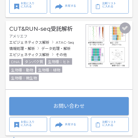
お気に入り
比較リスト
共有する
に入れる
に入れる
CUT&RUN-seq受託解析
アメリエフ
エピジェネティクス解析
ATAC-Seq
情報処理・解析
データ処理・解析
エピジェネティクス解析
その他
DNA
タンパク質
生物種：ヒト
生物種：動物
生物種：植物
生物種：微生物
お問い合わせ
お気に入り
比較リスト
共有する
に入れる
に入れる