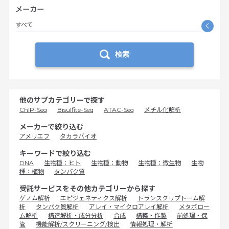
メーカー
すべて
く
検索
他のサブカテゴリーで探す
ChIP-Seq
Bisulfite-Seq
ATAC-Seq
メチル化解析
メーカーで絞り込む
アメリエフ
タカラバイオ
キーワードで絞り込む
DNA
生物種：ヒト
生物種：動物
生物種：微生物
生物
種：植物
タンパク質
受託サービスをその他カテゴリーから探す
ゲノム解析
エピジェネティクス解析
トランスクリプトーム解
析
タンパク質解析
アレイ・マイクロアレイ解析
メタボロー
ム解析
構造解析・成分分析
合成
構築・作製
前処理・保
管
機能解析/スクリーニング/検出
情報処理・解析