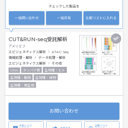
チェックした製品を
一括問い合わせ
一括共有
比較リストに入れる
CUT&RUN-seq受託解析
アメリエフ
エピジェネティクス解析
ATAC-Seq
情報処理・解析
データ処理・解析
エピジェネティクス解析
その他
DNA
タンパク質
生物種：ヒト
生物種：動物
生物種：植物
生物種：微生物
お問い合わせ
お気に入り
比較リスト
共有する