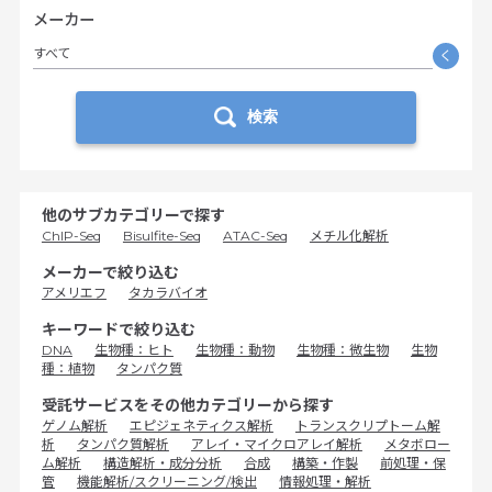
メーカー
すべて
く
検索
他のサブカテゴリーで探す
ChIP-Seq
Bisulfite-Seq
ATAC-Seq
メチル化解析
メーカーで絞り込む
アメリエフ
タカラバイオ
キーワードで絞り込む
DNA
生物種：ヒト
生物種：動物
生物種：微生物
生物
種：植物
タンパク質
受託サービスをその他カテゴリーから探す
ゲノム解析
エピジェネティクス解析
トランスクリプトーム解
析
タンパク質解析
アレイ・マイクロアレイ解析
メタボロー
ム解析
構造解析・成分分析
合成
構築・作製
前処理・保
管
機能解析/スクリーニング/検出
情報処理・解析