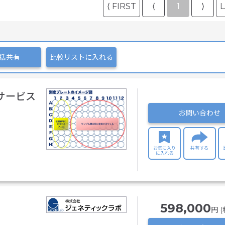
⟨ FIRST
⟨
1
⟩
L
括共有
比較リストに入れる
析サービス
お問い合わせ
お気に入り
共有する
に入れる
598,000
円 (