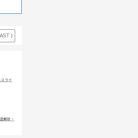
AST ⟩
ネスライ
造解析・