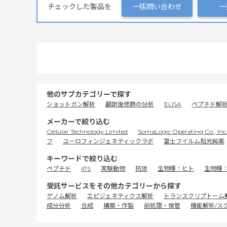
チェックした製品を
一括問い合わせ
一
他のサブカテゴリーで探す
ショットガン解析
翻訳後修飾の分析
ELISA
ペプチド解
メーカーで絞り込む
Cellular Technology Limited
SomaLogic Operating Co., Inc
フ
ユーロフィンジェネティックラボ
富士フイルム和光純薬
キーワードで絞り込む
ペプチド
iPS
実験動物
抗体
生物種：ヒト
生物種
受託サービスをその他カテゴリーから探す
ゲノム解析
エピジェネティクス解析
トランスクリプトーム
成分分析
合成
構築・作製
前処理・保管
機能解析/ス