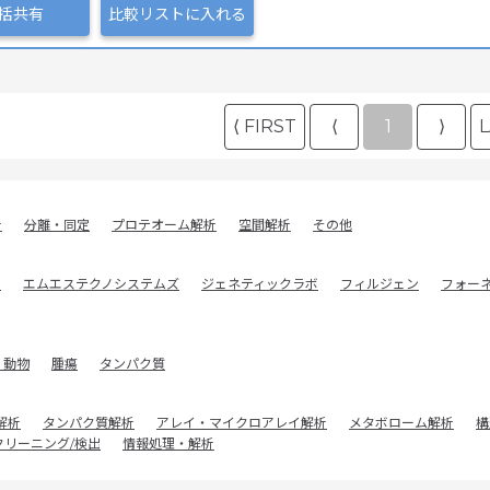
括共有
比較リストに入れる
⟨ FIRST
⟨
1
⟩
L
析
分離・同定
プロテオーム解析
空間解析
その他
.
エムエステクノシステムズ
ジェネティックラボ
フィルジェン
フォー
：動物
腫瘍
タンパク質
解析
タンパク質解析
アレイ・マイクロアレイ解析
メタボローム解析
構
クリーニング/検出
情報処理・解析