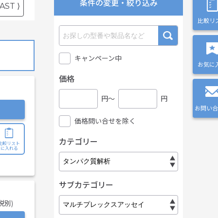
条件の変更・絞り込み
AST ⟩
比較リ
キャンペーン中
お気に
価格
円〜
円
お問い合
価格問い合せを除く
カテゴリー
比較リスト
に入れる
サブカテゴリー
税別)