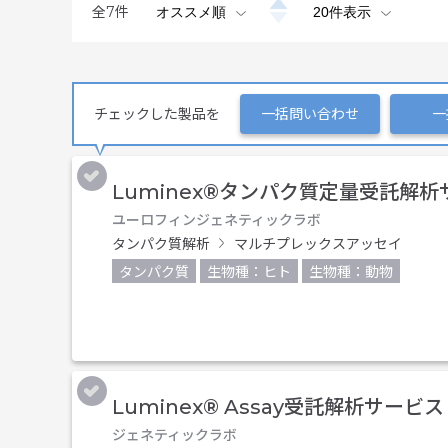
全
7
件
チェックした製品を
一括問い合わせ
一
Luminex®タンパク質定量受託解
ユーロフィンジェネティックラボ
タンパク質解析
マルチプレックスアッセイ
タンパク質
生物種：ヒト
生物種：動物
Luminex® Assay受託解析サービス
ジェネティックラボ