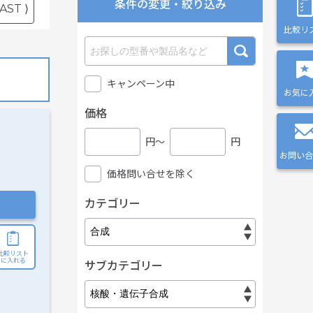
条件の変更・絞り込み
AST ⟩
比較リ
キャンペーン中
お気に
価格
円〜
円
お問い合
価格問い合せを除く
カテゴリー
比較リスト
に入れる
サブカテゴリー