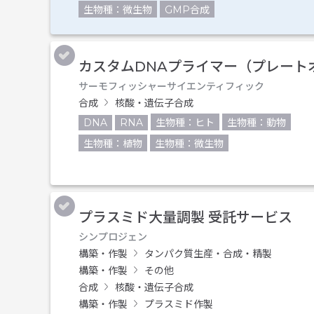
生物種：微生物
GMP合成
カスタムDNAプライマー（プレート
サーモフィッシャーサイエンティフィック
合成
核酸・遺伝子合成
DNA
RNA
生物種：ヒト
生物種：動物
生物種：植物
生物種：微生物
プラスミド大量調製 受託サービス
シンプロジェン
構築・作製
タンパク質生産・合成・精製
構築・作製
その他
合成
核酸・遺伝子合成
構築・作製
プラスミド作製