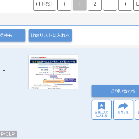
⟨ FIRST
⟨
1
2
...
⟩
L
括共有
比較リストに入れる
-
お問い合わせ
お気に入り
共有する
に入れる
P/GLP