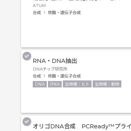
ATUM
合成
核酸・遺伝子合成
RNA・DNA抽出
DNAチップ研究所
合成
核酸・遺伝子合成
DNA
RNA
生物種：ヒト
生物種：動物
オリゴDNA合成 PCReady™プラ