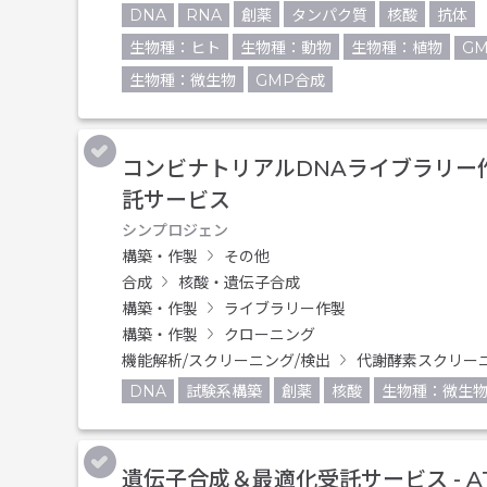
DNA
RNA
創薬
タンパク質
核酸
抗体
生物種：ヒト
生物種：動物
生物種：植物
GM
生物種：微生物
GMP合成
コンビナトリアルDNAライブラリー作
託サービス
シンプロジェン
構築・作製
その他
合成
核酸・遺伝子合成
構築・作製
ライブラリー作製
構築・作製
クローニング
機能解析/スクリーニング/検出
代謝酵素スクリー
DNA
試験系構築
創薬
核酸
生物種：微生
遺伝子合成＆最適化受託サービス - A