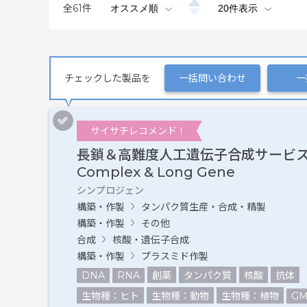
全
61
件
チェックした製品を
一括問い合わせ
一
サイサチレコメンド！
長鎖＆高難度人工遺伝子合成サービス 
Complex & Long Gene
シンプロジェン
構築・作製
タンパク質生産・合成・精製
構築・作製
その他
合成
核酸・遺伝子合成
構築・作製
プラスミド作製
DNA
RNA
創薬
タンパク質
核酸
抗体
生物種：ヒト
生物種：動物
生物種：植物
GM