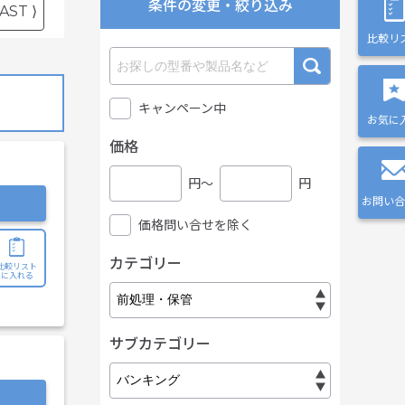
条件の変更・絞り込み
AST ⟩
比較リ
キャンペーン中
お気に
価格
円〜
円
お問い合
価格問い合せを除く
カテゴリー
比較リスト
に入れる
サブカテゴリー