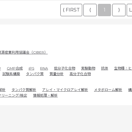
⟨ FIRST
⟨
1
⟩
L
源産業利用協議会（CIBER）
P
GMP合成
iPS
RNA
低分子化合物
実験動物
抗体
生物種：ヒ
試験系構築
タンパク質
質量分析
高分子化合物
解析
タンパク質解析
アレイ・マイクロアレイ解析
メタボローム解析
構
クリーニング/検出
情報処理・解析