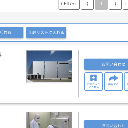
⟨ FIRST
⟨
1
⟩
L
括共有
比較リストに入れる
製
お問い合わせ
お気に入り
共有する
に入れる
お問い合わせ