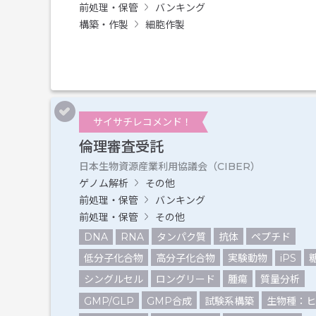
前処理・保管
バンキング
構築・作製
細胞作製
サイサチレコメンド！
倫理審査受託
日本生物資源産業利用協議会（CIBER）
ゲノム解析
その他
前処理・保管
バンキング
前処理・保管
その他
DNA
RNA
タンパク質
抗体
ペプチド
低分子化合物
高分子化合物
実験動物
iPS
シングルセル
ロングリード
腫瘍
質量分析
GMP/GLP
GMP合成
試験系構築
生物種：ヒ