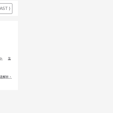
AST ⟩
ト
生
造解析・