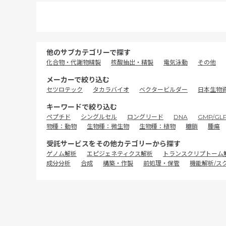
他のサブカテゴリーで探す
化合物・代謝物精製
核酸抽出・精製
電気泳動
その他
メーカーで絞り込む
セツロテック
タカラバイオ
ベクタービルダー
日本生物資
キーワードで絞り込む
ペプチド
シングルセル
ロングリード
DNA
GMP/GL
物種：動物
生物種：微生物
生物種：植物
糖鎖
腫瘍
受託サービスをその他カテゴリーから探す
ゲノム解析
エピジェネティクス解析
トランスクリプトーム
成分分析
合成
構築・作製
前処理・保管
機能解析/ス