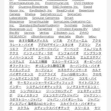
Pharmaceuticals, Inc.
ProImmune Ltd.
QVQ Holding
BV
Quansys Biosciences
R&D Systems, Inc.
Rapid
Novor, Inc.
RayBiotech, Inc
ReadCrystal
Repertoire
Genesis
Rhelixa
Salimetrics LLC
SignaGen
Laboratories
Singular Genomics
Smart
Bioscience
SmartNuclide
SomaLogic Operating Co.,
Inc.
Standard BioTools(Fluidigm)
Synthelis
System
Biosciences, LLC
TargetMol
U-Protein Express BV
UbiQ
Bio BV
Varinos
Veritas
Z Biotech, LLC
ZYMO
RESEARCH
cBioinformatics
ekei labs
iBody
tebu-
bio
あすか製薬メディカル
いであ
アイティーエム
アクセ
ラレート・バイオ
アグロデザイン・スタジオ
アズワン
アメ
リエフ
アンチキャンサージャパン
イーベック
イムノジェネ
テクス
インフィニティ・ラボ
インフォバイオ
インプランタ
イノベーションズ
エーセル
エスアールエル
エムエステクノ
システムズ
エムエス機器
エルシーサイエンス
オーピーバイ
オファクトリー
オリエンタル酵母工業
カーバンクル・バイオ
サイエンテック
カーブジェン
カネカテクノリサーチ
カルナ
バイオサイエンス
クリアライズ
クレハ分析センター
クロモ
ソームサイエンスラボ
グライナー・ジャパン
コスモ・バイ
オ
サーモフィッシャーサイエンティフィック
サイトパスファ
インダー
システムバイオティックス
シノテストサイエンス・
ラボ
シンプロジェン
ジーンフロンティア
ジェネティックラ
ボ
ジェノスタッフ
ジェンスクリプトジャパン
ジャクソン・
ラボラトリー・ジャパン
ジャパン・バイオシーラム
ジャパン
ディスプレイ 海老名R&Dセンター
スカイライト・バイオテッ
ク
スクラム
スディックスバイオテック
スリーエス
セツ