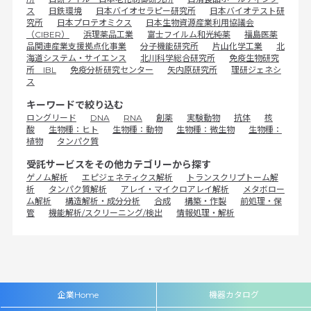
ス
日鉄環境
日本バイオセラピー研究所
日本バイオテスト研
究所
日本プロテオミクス
日本生物資源産業利用協議会
（CIBER）
浜理薬品工業
富士フイルム和光純薬
福島医薬
品関連産業支援拠点化事業
分子機能研究所
片山化学工業
北
海道システム・サイエンス
北川科学総合研究所
免疫生物研究
所 IBL
免疫分析研究センター
矢内原研究所
理研ジェネシ
ス
キーワードで絞り込む
ロングリード
DNA
RNA
創薬
実験動物
抗体
核
酸
生物種：ヒト
生物種：動物
生物種：微生物
生物種：
植物
タンパク質
受託サービスをその他カテゴリーから探す
ゲノム解析
エピジェネティクス解析
トランスクリプトーム解
析
タンパク質解析
アレイ・マイクロアレイ解析
メタボロー
ム解析
構造解析・成分分析
合成
構築・作製
前処理・保
管
機能解析/スクリーニング/検出
情報処理・解析
企業Home
機器カタログ