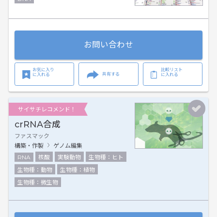
お問い合わせ
お気に入り
比較リスト
共有する
に入れる
に入れる
サイサチレコメンド！
crRNA合成
ファスマック
構築・作製
ゲノム編集
RNA
核酸
実験動物
生物種：ヒト
生物種：動物
生物種：植物
生物種：微生物