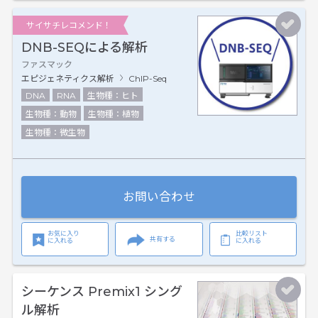
サイサチレコメンド！
DNB-SEQによる解析
ファスマック
エピジェネティクス解析
ChIP-Seq
DNA
RNA
生物種：ヒト
生物種：動物
生物種：植物
生物種：微生物
お問い合わせ
お気に入り
比較リスト
共有する
に入れる
に入れる
シーケンス Premix1 シング
ル解析