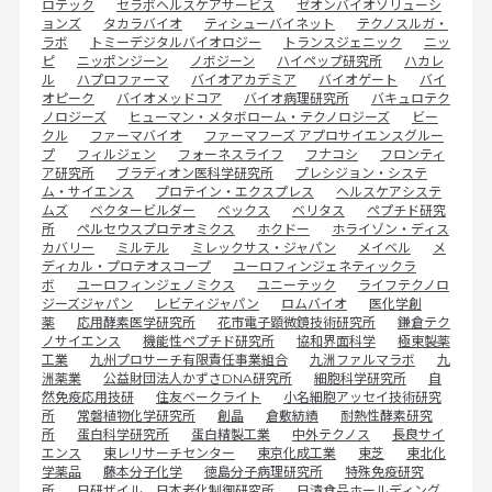
ロテック
セラボヘルスケアサービス
ゼオンバイオソリューシ
ョンズ
タカラバイオ
ティシューバイネット
テクノスルガ・
ラボ
トミーデジタルバイオロジー
トランスジェニック
ニッ
ピ
ニッポンジーン
ノボジーン
ハイペップ研究所
ハカレ
ル
ハプロファーマ
バイオアカデミア
バイオゲート
バイ
オピーク
バイオメッドコア
バイオ病理研究所
バキュロテク
ノロジーズ
ヒューマン・メタボローム・テクノロジーズ
ビー
クル
ファーマバイオ
ファーマフーズ アプロサイエンスグルー
プ
フィルジェン
フォーネスライフ
フナコシ
フロンティ
ア研究所
ブラディオン医科学研究所
プレシジョン・システ
ム・サイエンス
プロテイン・エクスプレス
ヘルスケアシステ
ムズ
ベクタービルダー
ベックス
ベリタス
ペプチド研究
所
ペルセウスプロテオミクス
ホクドー
ホライゾン・ディス
カバリー
ミルテル
ミレックサス・ジャパン
メイベル
メ
ディカル・プロテオスコープ
ユーロフィンジェネティックラ
ボ
ユーロフィンジェノミクス
ユニーテック
ライフテクノロ
ジーズジャパン
レビティジャパン
ロムバイオ
医化学創
薬
応用酵素医学研究所
花市電子顕微鏡技術研究所
鎌倉テク
ノサイエンス
機能性ペプチド研究所
協和界面科学
極東製薬
工業
九州プロサーチ有限責任事業組合
九洲ファルマラボ
九
洲薬業
公益財団法人かずさDNA研究所
細胞科学研究所
自
然免疫応用技研
住友ベークライト
小名細胞アッセイ技術研究
所
常磐植物化学研究所
創晶
倉敷紡績
耐熱性酵素研究
所
蛋白科学研究所
蛋白精製工業
中外テクノス
長良サイ
エンス
東レリサーチセンター
東京化成工業
東芝
東北化
学薬品
藤本分子化学
徳島分子病理研究所
特殊免疫研究
所
日研ザイル 日本老化制御研究所
日清食品ホールディング