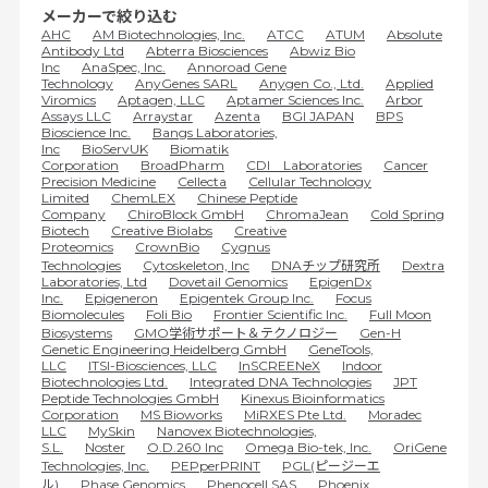
メーカーで絞り込む
AHC
AM Biotechnologies, Inc.
ATCC
ATUM
Absolute
Antibody Ltd
Abterra Biosciences
Abwiz Bio
Inc
AnaSpec, Inc.
Annoroad Gene
Technology
AnyGenes SARL
Anygen Co., Ltd.
Applied
Viromics
Aptagen, LLC
Aptamer Sciences Inc.
Arbor
Assays LLC
Arraystar
Azenta
BGI JAPAN
BPS
Bioscience Inc.
Bangs Laboratories,
Inc
BioServUK
Biomatik
Corporation
BroadPharm
CDI Laboratories
Cancer
Precision Medicine
Cellecta
Cellular Technology
Limited
ChemLEX
Chinese Peptide
Company
ChiroBlock GmbH
ChromaJean
Cold Spring
Biotech
Creative Biolabs
Creative
Proteomics
CrownBio
Cygnus
Technologies
Cytoskeleton, Inc
DNAチップ研究所
Dextra
Laboratories, Ltd
Dovetail Genomics
EpigenDx
Inc.
Epigeneron
Epigentek Group Inc.
Focus
Biomolecules
Foli Bio
Frontier Scientific Inc.
Full Moon
Biosystems
GMO学術サポート＆テクノロジー
Gen-H
Genetic Engineering Heidelberg GmbH
GeneTools,
LLC
ITSI-Biosciences, LLC
InSCREENeX
Indoor
Biotechnologies Ltd.
Integrated DNA Technologies
JPT
Peptide Technologies GmbH
Kinexus Bioinformatics
Corporation
MS Bioworks
MiRXES Pte Ltd.
Moradec
LLC
MySkin
Nanovex Biotechnologies,
S.L.
Noster
O.D.260 Inc
Omega Bio-tek, Inc.
OriGene
Technologies, Inc.
PEPperPRINT
PGL(ピージーエ
ル)
Phase Genomics
Phenocell SAS
Phoenix