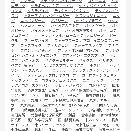
ク
スクラム
スディックスバイオテック
スリーエス
セツ
ロテック
セラボヘルスケアサービス
ゼオンバイオソリューシ
ョンズ
タカラバイオ
ティシューバイネット
テクノスルガ・
ラボ
トミーデジタルバイオロジー
トランスジェニック
ニッ
ピ
ニッポンジーン
ノボジーン
ハイペップ研究所
ハカレ
ル
ハプロファーマ
バイオアカデミア
バイオゲート
バイ
オピーク
バイオメッドコア
バイオ病理研究所
バキュロテク
ノロジーズ
ヒューマン・メタボローム・テクノロジーズ
ビー
クル
ファーマバイオ
ファーマフーズ アプロサイエンスグルー
プ
ファスマック
フィルジェン
フォーネスライフ
フナコ
シ
フロンティア研究所
ブラディオン医科学研究所
プレシジ
ョン・システム・サイエンス
プロテイン・エクスプレス
ヘル
スケアシステムズ
ベクタービルダー
ベックス
ベリタス
ペプチド研究所
ペルセウスプロテオミクス
ホクドー
ホライ
ゾン・ディスカバリー
ミルテル
ミレックサス・ジャパン
メ
イベル
メディカル・プロテオスコープ
ユーロフィンジェネテ
ィックラボ
ユーロフィンジェノミクス
ユニーテック
ライフ
テクノロジーズジャパン
レビティジャパン
ロムバイオ
医化
学創薬
応用酵素医学研究所
花市電子顕微鏡技術研究所
鎌倉
テクノサイエンス
機能性ペプチド研究所
協和界面科学
極東
製薬工業
九州プロサーチ有限責任事業組合
九洲ファルマラ
ボ
九洲薬業
公益財団法人かずさDNA研究所
細胞科学研究
所
自然免疫応用技研
住友ベークライト
小名細胞アッセイ技
術研究所
常磐植物化学研究所
創晶
倉敷紡績
耐熱性酵素
研究所
蛋白科学研究所
蛋白精製工業
中外テクノス
長良
サイエンス
東レリサーチセンター
東京化成工業
東芝
東
北化学薬品
藤本分子化学
徳島分子病理研究所
特殊免疫研究