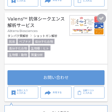
共有する
に入れる
に入れる
Valens™ 抗体シークエンス
解析サービス
Abterra Biosciences
タンパク質解析
ショットガン解析
抗体
ペプチド
低分子化合物
高分子化合物
生物種：ヒト
生物種：動物
質量分析
お問い合わせ
お気に入り
比較リスト
共有する
に入れる
に入れる