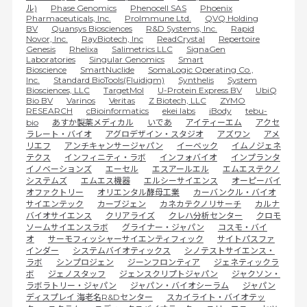
ル)
Phase Genomics
Phenocell SAS
Phoenix
Pharmaceuticals, Inc.
ProImmune Ltd.
QVQ Holding
BV
Quansys Biosciences
R&D Systems, Inc.
Rapid
Novor, Inc.
RayBiotech, Inc
ReadCrystal
Repertoire
Genesis
Rhelixa
Salimetrics LLC
SignaGen
Laboratories
Singular Genomics
Smart
Bioscience
SmartNuclide
SomaLogic Operating Co.,
Inc.
Standard BioTools(Fluidigm)
Synthelis
System
Biosciences, LLC
TargetMol
U-Protein Express BV
UbiQ
Bio BV
Varinos
Veritas
Z Biotech, LLC
ZYMO
RESEARCH
cBioinformatics
ekei labs
iBody
tebu-
bio
あすか製薬メディカル
いであ
アイティーエム
アクセ
ラレート・バイオ
アグロデザイン・スタジオ
アズワン
アメ
リエフ
アンチキャンサージャパン
イーベック
イムノジェネ
テクス
インフィニティ・ラボ
インフォバイオ
インプランタ
イノベーションズ
エーセル
エスアールエル
エムエステクノ
システムズ
エムエス機器
エルシーサイエンス
オーピーバイ
オファクトリー
オリエンタル酵母工業
カーバンクル・バイオ
サイエンテック
カーブジェン
カネカテクノリサーチ
カルナ
バイオサイエンス
クリアライズ
クレハ分析センター
クロモ
ソームサイエンスラボ
グライナー・ジャパン
コスモ・バイ
オ
サーモフィッシャーサイエンティフィック
サイトパスファ
インダー
システムバイオティックス
シノテストサイエンス・
ラボ
シンプロジェン
ジーンフロンティア
ジェネティックラ
ボ
ジェノスタッフ
ジェンスクリプトジャパン
ジャクソン・
ラボラトリー・ジャパン
ジャパン・バイオシーラム
ジャパン
ディスプレイ 海老名R&Dセンター
スカイライト・バイオテッ