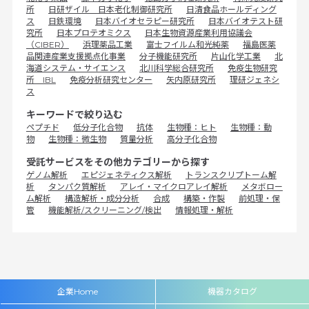
所
日研ザイル 日本老化制御研究所
日清食品ホールディング
ス
日鉄環境
日本バイオセラピー研究所
日本バイオテスト研
究所
日本プロテオミクス
日本生物資源産業利用協議会
（CIBER）
浜理薬品工業
富士フイルム和光純薬
福島医薬
品関連産業支援拠点化事業
分子機能研究所
片山化学工業
北
海道システム・サイエンス
北川科学総合研究所
免疫生物研究
所 IBL
免疫分析研究センター
矢内原研究所
理研ジェネシ
ス
キーワードで絞り込む
ペプチド
低分子化合物
抗体
生物種：ヒト
生物種：動
物
生物種：微生物
質量分析
高分子化合物
受託サービスをその他カテゴリーから探す
ゲノム解析
エピジェネティクス解析
トランスクリプトーム解
析
タンパク質解析
アレイ・マイクロアレイ解析
メタボロー
ム解析
構造解析・成分分析
合成
構築・作製
前処理・保
管
機能解析/スクリーニング/検出
情報処理・解析
企業Home
機器カタログ