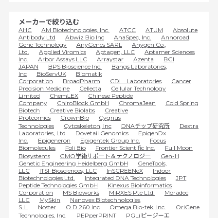
メーカーで絞り込む
AHC
AM Biotechnologies, Inc.
ATCC
ATUM
Absolute
Antibody Ltd
Abwiz Bio Inc
AnaSpec, Inc.
Annoroad
Gene Technology
AnyGenes SARL
Anygen Co.,
Ltd.
Applied Viromics
Aptagen, LLC
Aptamer Sciences
Inc.
Arbor Assays LLC
Arraystar
Azenta
BGI
JAPAN
BPS Bioscience Inc.
Bangs Laboratories,
Inc
BioServUK
Biomatik
Corporation
BroadPharm
CDI Laboratories
Cancer
Precision Medicine
Cellecta
Cellular Technology
Limited
ChemLEX
Chinese Peptide
Company
ChiroBlock GmbH
ChromaJean
Cold Spring
Biotech
Creative Biolabs
Creative
Proteomics
CrownBio
Cygnus
Technologies
Cytoskeleton, Inc
DNAチップ研究所
Dextra
Laboratories, Ltd
Dovetail Genomics
EpigenDx
Inc.
Epigeneron
Epigentek Group Inc.
Focus
Biomolecules
Foli Bio
Frontier Scientific Inc.
Full Moon
Biosystems
GMO学術サポート＆テクノロジー
Gen-H
Genetic Engineering Heidelberg GmbH
GeneTools,
LLC
ITSI-Biosciences, LLC
InSCREENeX
Indoor
Biotechnologies Ltd.
Integrated DNA Technologies
JPT
Peptide Technologies GmbH
Kinexus Bioinformatics
Corporation
MS Bioworks
MiRXES Pte Ltd.
Moradec
LLC
MySkin
Nanovex Biotechnologies,
S.L.
Noster
O.D.260 Inc
Omega Bio-tek, Inc.
OriGene
Technologies, Inc.
PEPperPRINT
PGL(ピージーエ