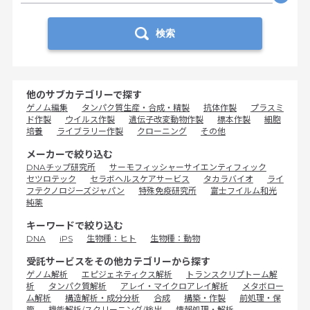
検索
他のサブカテゴリーで探す
ゲノム編集
タンパク質生産・合成・精製
抗体作製
プラスミ
ド作製
ウイルス作製
遺伝子改変動物作製
標本作製
細胞
培養
ライブラリー作製
クローニング
その他
メーカーで絞り込む
DNAチップ研究所
サーモフィッシャーサイエンティフィック
セツロテック
セラボヘルスケアサービス
タカラバイオ
ライ
フテクノロジーズジャパン
特殊免疫研究所
富士フイルム和光
純薬
キーワードで絞り込む
DNA
iPS
生物種：ヒト
生物種：動物
受託サービスをその他カテゴリーから探す
ゲノム解析
エピジェネティクス解析
トランスクリプトーム解
析
タンパク質解析
アレイ・マイクロアレイ解析
メタボロー
ム解析
構造解析・成分分析
合成
構築・作製
前処理・保
管
機能解析/スクリーニング/検出
情報処理・解析