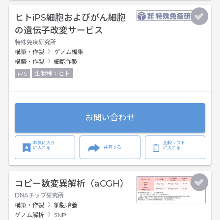
ヒトiPS細胞およびがん細胞
の遺伝子改変サービス
特殊免疫研究所
構築・作製
ゲノム編集
構築・作製
細胞作製
iPS
生物種：ヒト
お問い合わせ
お気に入り
比較リスト
共有する
に入れる
に入れる
コピー数変異解析（aCGH）
DNAチップ研究所
構築・作製
細胞培養
ゲノム解析
SNP