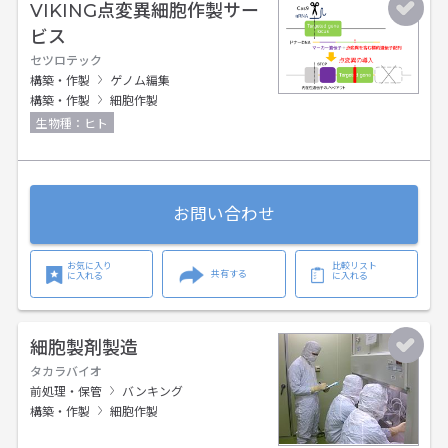
VIKING点変異細胞作製サー
ビス
セツロテック
構築・作製
ゲノム編集
構築・作製
細胞作製
生物種：ヒト
お問い合わせ
お気に入り
比較リスト
共有する
に入れる
に入れる
細胞製剤製造
タカラバイオ
前処理・保管
バンキング
構築・作製
細胞作製