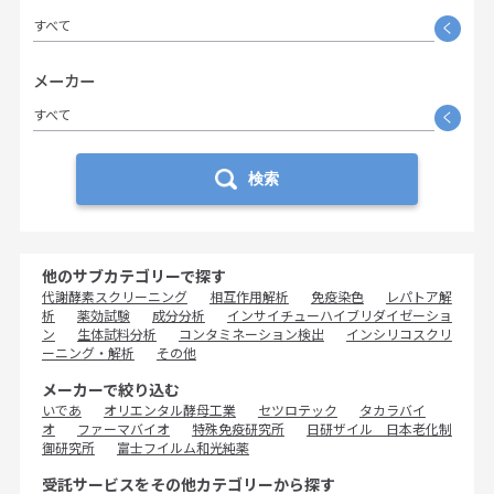
すべて
く
メーカー
すべて
く
検索
他のサブカテゴリーで探す
代謝酵素スクリーニング
相互作用解析
免疫染色
レパトア解
析
薬効試験
成分分析
インサイチューハイブリダイゼーショ
ン
生体試料分析
コンタミネーション検出
インシリコスクリ
ーニング・解析
その他
メーカーで絞り込む
いであ
オリエンタル酵母工業
セツロテック
タカラバイ
オ
ファーマバイオ
特殊免疫研究所
日研ザイル 日本老化制
御研究所
富士フイルム和光純薬
受託サービスをその他カテゴリーから探す