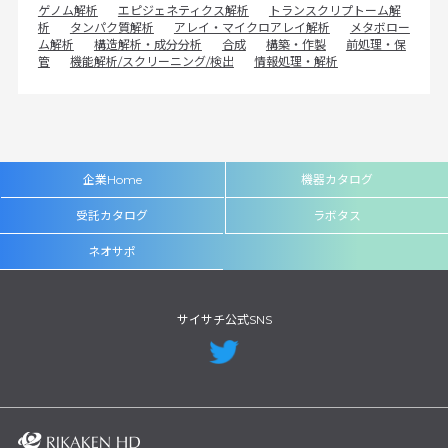
ゲノム解析
エピジェネティクス解析
トランスクリプトーム解
析
タンパク質解析
アレイ・マイクロアレイ解析
メタボロー
ム解析
構造解析・成分分析
合成
構築・作製
前処理・保
管
機能解析/スクリーニング/検出
情報処理・解析
企業Home
機器カタログ
受託カタログ
ラボタス
ネオサポ
サイサチ公式SNS