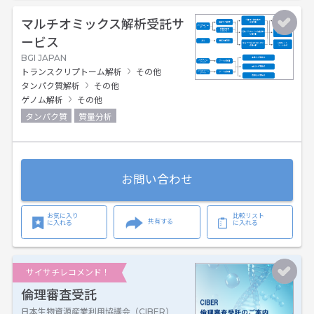
マルチオミックス解析受託サ
ービス
BGI JAPAN
トランスクリプトーム解析
その他
タンパク質解析
その他
ゲノム解析
その他
タンパク質
質量分析
お問い合わせ
お気に入り
比較リスト
共有する
に入れる
に入れる
サイサチレコメンド！
倫理審査受託
日本生物資源産業利用協議会（CIBER）