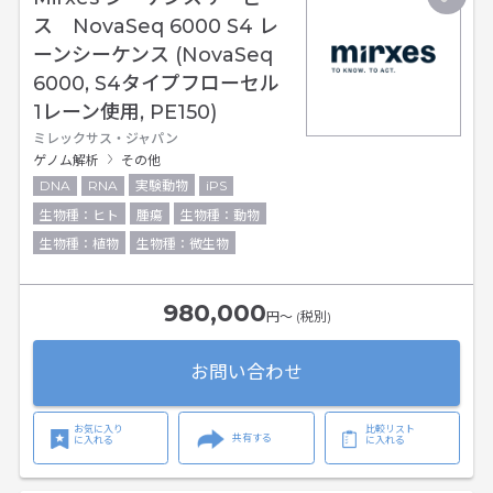
ス NovaSeq 6000 S4 レ
ーンシーケンス (NovaSeq
6000, S4タイプフローセル
1レーン使用, PE150)
ミレックサス・ジャパン
ゲノム解析
その他
DNA
RNA
実験動物
iPS
生物種：ヒト
腫瘍
生物種：動物
生物種：植物
生物種：微生物
980,000
円〜 (税別)
お問い合わせ
お気に入り
比較リスト
共有する
に入れる
に入れる