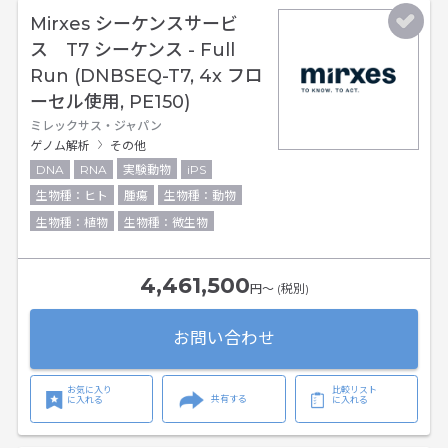
Mirxes シーケンスサービ
ス T7 シーケンス - Full
Run (DNBSEQ-T7, 4x フロ
ーセル使用, PE150)
ミレックサス・ジャパン
ゲノム解析
その他
DNA
RNA
実験動物
iPS
生物種：ヒト
腫瘍
生物種：動物
生物種：植物
生物種：微生物
4,461,500
円〜 (税別)
お問い合わせ
お気に入り
比較リスト
共有する
に入れる
に入れる