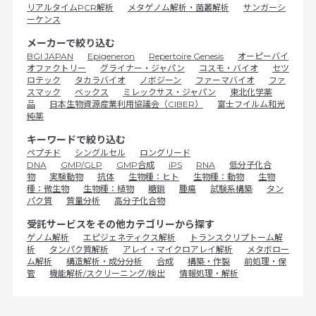
リアルタイムPCR解析
メタゲノム解析・菌叢解析
サンガーシ
ーケンス
メーカーで絞り込む
BGI JAPAN
Epigeneron
Repertoire Genesis
オーピーバイ
オファクトリー
グライナー・ジャパン
コスモ・バイオ
セツ
ロテック
タカラバイオ
ノボジーン
ファーマバイオ
ファ
スマック
ベックス
ミレックサス・ジャパン
東北化学薬
品
日本生物資源産業利用協議会（CIBER）
富士フイルム和光
純薬
キーワードで絞り込む
ペプチド
シングルセル
ロングリード
DNA
GMP/GLP
GMP合成
iPS
RNA
低分子化合
物
実験動物
抗体
生物種：ヒト
生物種：動物
生物
種：微生物
生物種：植物
糖鎖
腫瘍
試験系構築
タン
パク質
質量分析
高分子化合物
受託サービスをその他カテゴリーから探す
ゲノム解析
エピジェネティクス解析
トランスクリプトーム解
析
タンパク質解析
アレイ・マイクロアレイ解析
メタボロー
ム解析
構造解析・成分分析
合成
構築・作製
前処理・保
管
機能解析/スクリーニング/検出
情報処理・解析