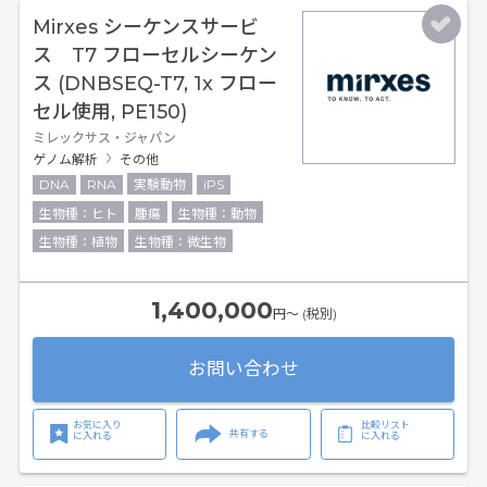
Mirxes シーケンスサービ
ス T7 フローセルシーケン
ス (DNBSEQ-T7, 1x フロー
セル使用, PE150)
ミレックサス・ジャパン
ゲノム解析
その他
DNA
RNA
実験動物
iPS
生物種：ヒト
腫瘍
生物種：動物
生物種：植物
生物種：微生物
1,400,000
円〜 (税別)
お問い合わせ
お気に入り
比較リスト
共有する
に入れる
に入れる