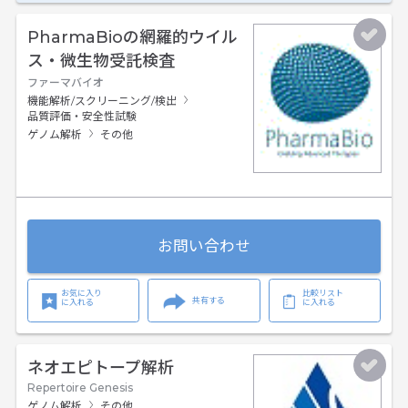
PharmaBioの網羅的ウイル
ス・微生物受託検査
ファーマバイオ
機能解析/スクリーニング/検出
品質評価・安全性試験
ゲノム解析
その他
お問い合わせ
お気に入り
比較リスト
共有する
に入れる
に入れる
ネオエピトープ解析
Repertoire Genesis
ゲノム解析
その他