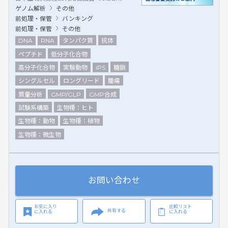
ゲノム解析
その他
前処理・保管
バンキング
前処理・保管
その他
DNA
RNA
タンパク質
抗体
ペプチド
低分子化合物
高分子化合物
実験動物
iPS
糖鎖
シングルセル
ロングリード
腫瘍
質量分析
GMP/GLP
GMP合成
試験系構築
生物種：ヒト
生物種：動物
生物種：植物
生物種：微生物
お問い合わせ
お気に入り
比較リスト
共有する
に入れる
に入れる