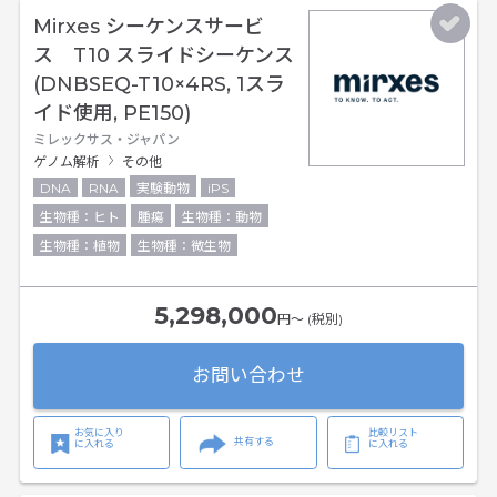
Mirxes シーケンスサービ
ス T10 スライドシーケンス
(DNBSEQ-T10×4RS, 1スラ
イド使用, PE150)
ミレックサス・ジャパン
ゲノム解析
その他
DNA
RNA
実験動物
iPS
生物種：ヒト
腫瘍
生物種：動物
生物種：植物
生物種：微生物
5,298,000
円〜 (税別)
お問い合わせ
お気に入り
比較リスト
共有する
に入れる
に入れる