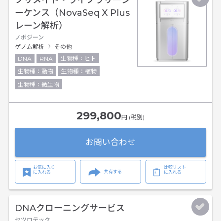
ーケンス（NovaSeq X Plus
レーン解析）
ノボジーン
ゲノム解析
その他
DNA
RNA
生物種：ヒト
生物種：動物
生物種：植物
生物種：微生物
299,800
円 (税別)
お問い合わせ
お気に入り
比較リスト
共有する
に入れる
に入れる
DNAクローニングサービス
セツロテック