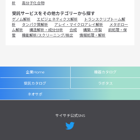
析
高分子化合物
受託サービスをその他カテゴリーから探す
ゲノム解析
エピジェネティクス解析
トランスクリプトーム解
析
タンパク質解析
アレイ・マイクロアレイ解析
メタボロー
ム解析
構造解析・成分分析
合成
構築・作製
前処理・保
管
機能解析/スクリーニング/検出
情報処理・解析
企業Home
機器カタログ
受託カタログ
ラボタス
ネオサポ
サイサチ公式SNS