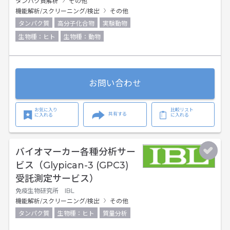
タンパク質解析
その他
機能解析/スクリーニング/検出
その他
タンパク質
高分子化合物
実験動物
生物種：ヒト
生物種：動物
お問い合わせ
お気に入り
比較リスト
共有する
に入れる
に入れる
バイオマーカー各種分析サー
ビス（Glypican-3 (GPC3)
受託測定サービス）
免疫生物研究所 IBL
機能解析/スクリーニング/検出
その他
タンパク質
生物種：ヒト
質量分析