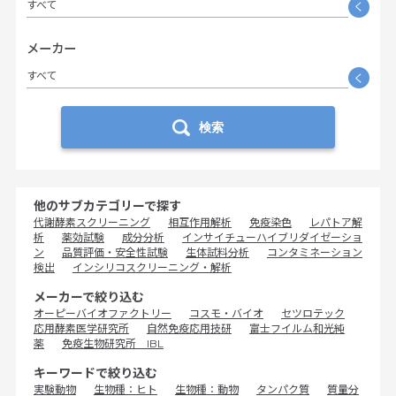
すべて
く
メーカー
すべて
く
検索
他のサブカテゴリーで探す
代謝酵素スクリーニング
相互作用解析
免疫染色
レパトア解
析
薬効試験
成分分析
インサイチューハイブリダイゼーショ
ン
品質評価・安全性試験
生体試料分析
コンタミネーション
検出
インシリコスクリーニング・解析
メーカーで絞り込む
オーピーバイオファクトリー
コスモ・バイオ
セツロテック
応用酵素医学研究所
自然免疫応用技研
富士フイルム和光純
薬
免疫生物研究所 IBL
キーワードで絞り込む
実験動物
生物種：ヒト
生物種：動物
タンパク質
質量分