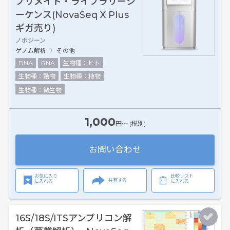
プリメイド・ライブラリーシ
ーケンス(NovaSeq X Plus
ギガ売り)
ノボジーン
ゲノム解析
その他
DNA
RNA
生物種：ヒト
生物種：動物
生物種：植物
生物種：微生物
1,000
円〜 (税別)
お問い合わせ
お気に入り
比較リスト
共有する
に入れる
に入れる
16S/18S/ITSアンプリコン解