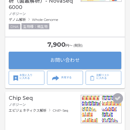
析（菌叢解析）- NovaSeq
6000
ノボジーン
ゲノム解析
Whole Genome
DNA
生物種：微生物
7,900
円〜 (税別)
お問い合わせ
お気に入り
比較リスト
共有する
に入れる
に入れる
Chip Seq
ノボジーン
エピジェネティクス解析
ChIP-Seq