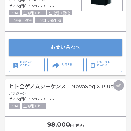
ゲノム解析
de novo
ゲノム解析
Whole Genome
DNA
生物種：ヒト
生物種：動物
生物種：植物
生物種：微生物
お問い合わせ
お気に入り
比較リスト
共有する
に入れる
に入れる
ヒト全ゲノムシーケンス - NovaSeq X Plus
ノボジーン
ゲノム解析
Whole Genome
DNA
生物種：ヒト
98,000
円 (税別)