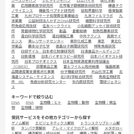
ジーズジャパン
レビティジャパン
ロムバイオ
医化学創
薬
応用酵素医学研究所
花市電子顕微鏡技術研究所
鎌倉テク
ノサイエンス
機能性ペプチド研究所
協和界面科学
極東製薬
工業
九州プロサーチ有限責任事業組合
九洲ファルマラボ
九
洲薬業
公益財団法人かずさDNA研究所
細胞科学研究所
自
然免疫応用技研
住友ベークライト
小名細胞アッセイ技術研究
所
常磐植物化学研究所
創晶
倉敷紡績
耐熱性酵素研究
所
蛋白科学研究所
蛋白精製工業
中外テクノス
長良サイ
エンス
東レリサーチセンター
東京化成工業
東芝
東北化
学薬品
藤本分子化学
徳島分子病理研究所
特殊免疫研究
所
日研ザイル 日本老化制御研究所
日清食品ホールディング
ス
日鉄環境
日本バイオセラピー研究所
日本バイオテスト研
究所
日本プロテオミクス
日本生物資源産業利用協議会
（CIBER）
浜理薬品工業
富士フイルム和光純薬
福島医薬
品関連産業支援拠点化事業
分子機能研究所
片山化学工業
北
海道システム・サイエンス
北川科学総合研究所
免疫生物研究
所 IBL
免疫分析研究センター
矢内原研究所
理研ジェネシ
ス
キーワードで絞り込む
DNA
RNA
生物種：ヒト
生物種：動物
生物種：微生
物
生物種：植物
受託サービスをその他カテゴリーから探す
ゲノム解析
エピジェネティクス解析
トランスクリプトーム解
析
タンパク質解析
アレイ・マイクロアレイ解析
メタボロー
ム解析
構造解析・成分分析
合成
構築・作製
前処理・保