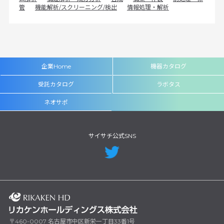
管
機能解析/スクリーニング/検出
情報処理・解析
企業Home
機器カタログ
受託カタログ
ラボタス
ネオサポ
サイサチ公式SNS
〒460-0007 名古屋市中区新栄一丁目33番1号