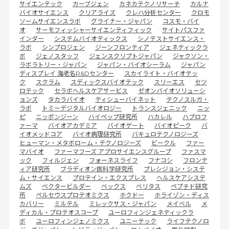
サイエンテック
カーブジェン
カネカテクノリサーチ
カルナ
バイオサイエンス
クリアライズ
クレハ分析センター
クロモ
ソームサイエンスラボ
グライナー・ジャパン
コスモ・バイ
オ
サーモフィッシャーサイエンティフィック
サイトパスファ
インダー
システムバイオティックス
シノテストサイエンス・
ラボ
シンプロジェン
ジーンフロンティア
ジェネティックラ
ボ
ジェノスタッフ
ジェンスクリプトジャパン
ジャクソン・
ラボラトリー・ジャパン
ジャパン・バイオシーラム
ジャパン
ディスプレイ 海老名R&Dセンター
スカイライト・バイオテッ
ク
スクラム
スディックスバイオテック
スリーエス
セツ
ロテック
セラボヘルスケアサービス
ゼオンバイオソリューシ
ョンズ
タカラバイオ
ティシューバイネット
テクノスルガ・
ラボ
トミーデジタルバイオロジー
トランスジェニック
ニッ
ピ
ニッポンジーン
ハイペップ研究所
ハカレル
ハプロフ
ァーマ
バイオアカデミア
バイオゲート
バイオピーク
バ
イオメッドコア
バイオ病理研究所
バキュロテクノロジーズ
ヒューマン・メタボローム・テクノロジーズ
ビークル
ファー
マバイオ
ファーマフーズ アプロサイエンスグループ
ファスマ
ック
フィルジェン
フォーネスライフ
フナコシ
フロンテ
ィア研究所
ブラディオン医科学研究所
プレシジョン・システ
ム・サイエンス
プロテイン・エクスプレス
ヘルスケアシステ
ムズ
ベクタービルダー
ベックス
ベリタス
ペプチド研究
所
ペルセウスプロテオミクス
ホクドー
ホライゾン・ディス
カバリー
ミルテル
ミレックサス・ジャパン
メイベル
メ
ディカル・プロテオスコープ
ユーロフィンジェネティックラ
ボ
ユーロフィンジェノミクス
ユニーテック
ライフテクノロ