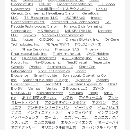
Biomolecules
Foli Bio
Frontier Scientific Inc.
Full Moon
Biosystems
GMO学術サポート＆テクノロジー
Gen-H
Genetic Engineering Heidelberg GmbH
GeneTools,
LLC
ITSI-Biosciences, LLC
InSCREENeX
Indoor
Biotechnologies Ltd.
Integrated DNA Technologies
JPT
Peptide Technologies GmbH
Kinexus Bioinformatics
Corporation
MS Bioworks
MiRXES Pte Ltd.
Moradec
LLC
MySkin
Nanovex Biotechnologies,
S.L.
Noster
O.D.260 Inc
Omega Bio-tek, Inc.
OriGene
Technologies, Inc.
PEPperPRINT
PGL(ピージーエ
ル)
Phase Genomics
Phenocell SAS
Phoenix
Pharmaceuticals, Inc.
ProImmune Ltd.
QVQ Holding
BV
Quansys Biosciences
R&D Systems, Inc.
Rapid
Novor, Inc.
RayBiotech, Inc
ReadCrystal
Repertoire
Genesis
Rhelixa
Salimetrics LLC
SignaGen
Laboratories
Singular Genomics
Smart
Bioscience
SmartNuclide
SomaLogic Operating Co.,
Inc.
Standard BioTools(Fluidigm)
Synthelis
System
Biosciences, LLC
TargetMol
U-Protein Express BV
UbiQ
Bio BV
Varinos
Veritas
Z Biotech, LLC
ZYMO
RESEARCH
cBioinformatics
ekei labs
iBody
tebu-
bio
あすか製薬メディカル
いであ
アイティーエム
アクセ
ラレート・バイオ
アグロデザイン・スタジオ
アズワン
アメ
リエフ
アンチキャンサージャパン
イーベック
イムノジェネ
テクス
インフィニティ・ラボ
インフォバイオ
インプランタ
イノベーションズ
エーセル
エスアールエル
エムエステクノ
システムズ
エムエス機器
エルシーサイエンス
オーピーバイ
オファクトリー
オリエンタル酵母工業
カーバンクル・バイオ