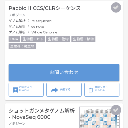
Pacbio II CCS/CLRシーケンス
ノボジーン
ゲノム解析
re-Sequence
ゲノム解析
de novo
ゲノム解析
Whole Genome
DNA
生物種：ヒト
生物種：動物
生物種：植物
生物種：微生物
お問い合わせ
お気に入り
比較リスト
共有する
に入れる
に入れる
ショットガンメタゲノム解析
- NovaSeq 6000
ノボジーン