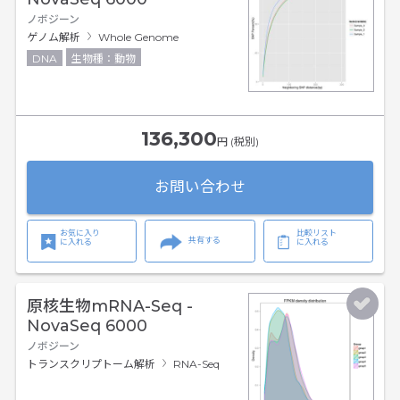
ノボジーン
ゲノム解析
Whole Genome
DNA
生物種：動物
136,300
円 (税別)
お問い合わせ
お気に入り
比較リスト
共有する
に入れる
に入れる
原核生物mRNA-Seq -
NovaSeq 6000
ノボジーン
トランスクリプトーム解析
RNA-Seq