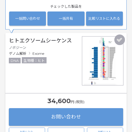
チェックした製品を
一括問い合わせ
一括共有
比較リストに入れる
ヒトエクソームシーケンス
ノボジーン
ゲノム解析
Exome
DNA
生物種：ヒト
34,600
円 (税別)
お問い合わせ
お気に入り
比較リスト