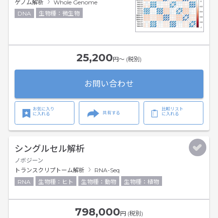
ゲノム解析
Whole Genome
DNA
生物種：微生物
25,200
円〜 (税別)
お問い合わせ
お気に入り
比較リスト
共有する
に入れる
に入れる
シングルセル解析
ノボジーン
トランスクリプトーム解析
RNA-Seq
RNA
生物種：ヒト
生物種：動物
生物種：植物
798,000
円 (税別)