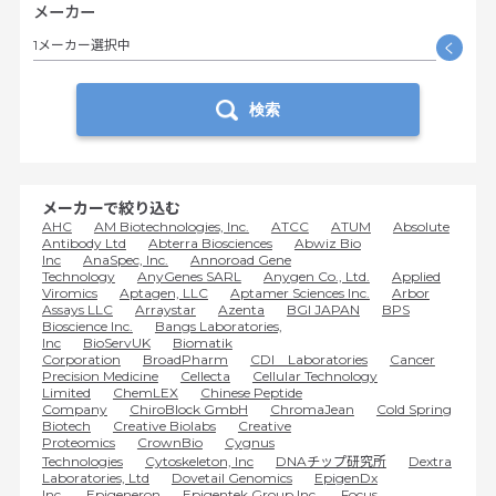
メーカー
1メーカー選択中
く
検索
メーカーで絞り込む
AHC
AM Biotechnologies, Inc.
ATCC
ATUM
Absolute
Antibody Ltd
Abterra Biosciences
Abwiz Bio
Inc
AnaSpec, Inc.
Annoroad Gene
Technology
AnyGenes SARL
Anygen Co., Ltd.
Applied
Viromics
Aptagen, LLC
Aptamer Sciences Inc.
Arbor
Assays LLC
Arraystar
Azenta
BGI JAPAN
BPS
Bioscience Inc.
Bangs Laboratories,
Inc
BioServUK
Biomatik
Corporation
BroadPharm
CDI Laboratories
Cancer
Precision Medicine
Cellecta
Cellular Technology
Limited
ChemLEX
Chinese Peptide
Company
ChiroBlock GmbH
ChromaJean
Cold Spring
Biotech
Creative Biolabs
Creative
Proteomics
CrownBio
Cygnus
Technologies
Cytoskeleton, Inc
DNAチップ研究所
Dextra
Laboratories, Ltd
Dovetail Genomics
EpigenDx
Inc.
Epigeneron
Epigentek Group Inc.
Focus