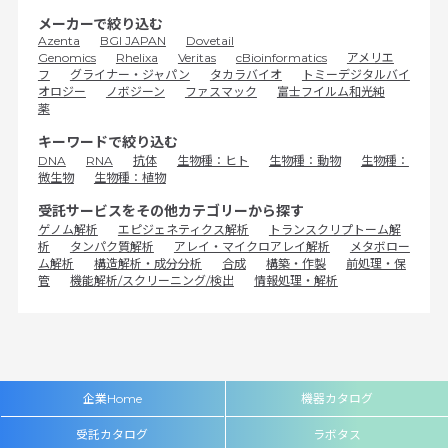
メーカーで絞り込む
Azenta
BGI JAPAN
Dovetail
Genomics
Rhelixa
Veritas
cBioinformatics
アメリエ
フ
グライナー・ジャパン
タカラバイオ
トミーデジタルバイ
オロジー
ノボジーン
ファスマック
富士フイルム和光純
薬
キーワードで絞り込む
DNA
RNA
抗体
生物種：ヒト
生物種：動物
生物種：
微生物
生物種：植物
受託サービスをその他カテゴリーから探す
ゲノム解析
エピジェネティクス解析
トランスクリプトーム解
析
タンパク質解析
アレイ・マイクロアレイ解析
メタボロー
ム解析
構造解析・成分分析
合成
構築・作製
前処理・保
管
機能解析/スクリーニング/検出
情報処理・解析
企業Home
機器カタログ
受託カタログ
ラボタス