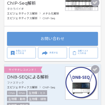
ChIP-Seq解析
タカラバイオ
エピジェネティクス解析
メチル化解析
エピジェネティクス解析
ChIP-Seq
お問い合わせ
お気に入り
比較リスト
共有する
に入れる
に入れる
サイサチレコメンド！
DNB-SEQによる解析
ファスマック
エピジェネティクス解析
ChIP-Seq
DNA
RNA
生物種：ヒト
生物種：動物
生物種：植物