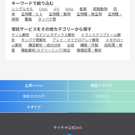
キーワードで絞り込む
シングルセル
DNA
iPS
RNA
創薬
実験動物
抗
体
生物種：ヒト
生物種：動物
生物種：微生物
生物種：
植物
腫瘍
タンパク質
受託サービスをその他カテゴリーから探す
ゲノム解析
エピジェネティクス解析
トランスクリプトーム解
析
タンパク質解析
アレイ・マイクロアレイ解析
メタボロー
ム解析
構造解析・成分分析
合成
構築・作製
前処理・保
管
機能解析/スクリーニング/検出
情報処理・解析
企業Home
機器カタログ
受託カタログ
ラボタス
ネオサポ
サイサチ公式SNS