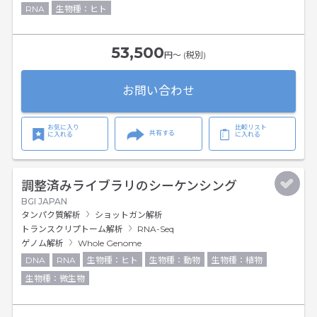
RNA
生物種：ヒト
53,500
円〜 (税別)
お問い合わせ
お気に入り
比較リスト
共有する
に入れる
に入れる
調整済みライブラリのシーケンシング
BGI JAPAN
タンパク質解析
ショットガン解析
トランスクリプトーム解析
RNA-Seq
ゲノム解析
Whole Genome
DNA
RNA
生物種：ヒト
生物種：動物
生物種：植物
生物種：微生物