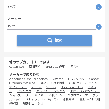
すべて
く
メーカー
すべて
く
検索
他のサブカテゴリーで探す
CAGE-Seq
空間解析
Single Cell解析
その他
メーカーで絞り込む
Annoroad Gene Technology
Azenta
BGI JAPAN
Cancer
Precision Medicine
DNAチップ研究所
GMO学術サポート＆
テクノロジー
Rhelixa
Veritas
cBioinformatics
アズワ
ン
アメリエフ
グライナー・ジャパン
ゼオンバイオソリュー
ションズ
タカラバイオ
ノボジーン
ハプロファーマ
ファ
スマック
ミレックサス・ジャパン
倉敷紡績
富士フイルム和
光純薬
理研ジェネシス