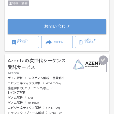
生物種：動物
お問い合わせ
お気に入り
比較リスト
共有する
に入れる
に入れる
Azentaの次世代シーケンス
受託サービス
Azenta
ゲノム解析
メタゲノム解析・菌叢解析
エピジェネティクス解析
ATAC-Seq
機能解析/スクリーニング/検出
レパトア解析
ゲノム解析
SNP
ゲノム解析
de novo
エピジェネティクス解析
ChIP-Seq
トランスクリプトーム解析
RNA-Seq