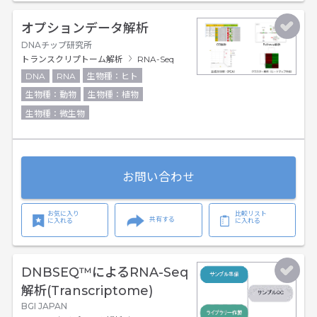
オプションデータ解析
DNAチップ研究所
トランスクリプトーム解析
RNA-Seq
DNA
RNA
生物種：ヒト
生物種：動物
生物種：植物
生物種：微生物
お問い合わせ
お気に入り
比較リスト
共有する
に入れる
に入れる
DNBSEQ™によるRNA-Seq
解析(Transcriptome)
BGI JAPAN