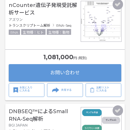
nCounter遺伝子発現受託解
析サービス
アズワン
トランスクリプトーム解析
RNA-Seq
RNA
生物種：ヒト
生物種：動物
1,081,000
円 (税別)
お問い合わせ
お気に入り
比較リスト
共有する
に入れる
に入れる
DNBSEQ™によるSmall
RNA-Seq解析
BGI JAPAN