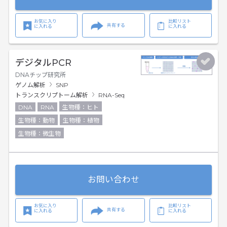
お気に入り
比較リスト
共有する
に入れる
に入れる
デジタルPCR
DNAチップ研究所
ゲノム解析
SNP
トランスクリプトーム解析
RNA-Seq
DNA
RNA
生物種：ヒト
生物種：動物
生物種：植物
生物種：微生物
お問い合わせ
お気に入り
比較リスト
共有する
に入れる
に入れる