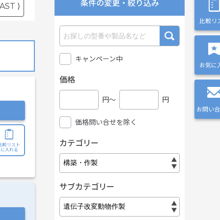
条件の変更・絞り込み
AST ⟩
比較リ
キャンペーン中
お気に
価格
円〜
円
お問い合
価格問い合せを除く
カテゴリー
比較リスト
に入れる
サブカテゴリー