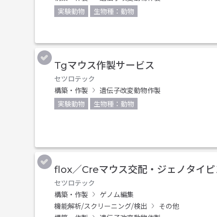
実験動物
生物種：動物
Tgマウス作製サービス
セツロテック
構築・作製
遺伝子改変動物作製
実験動物
生物種：動物
flox／Creマウス交配・ジェノタイ
セツロテック
構築・作製
ゲノム編集
機能解析/スクリーニング/検出
その他