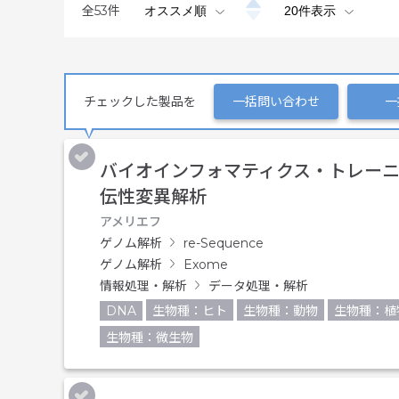
全
53
件
チェックした製品を
一括問い合わせ
一
バイオインフォマティクス・トレーニ
伝性変異解析
アメリエフ
ゲノム解析
re-Sequence
ゲノム解析
Exome
情報処理・解析
データ処理・解析
DNA
生物種：ヒト
生物種：動物
生物種：植
生物種：微生物