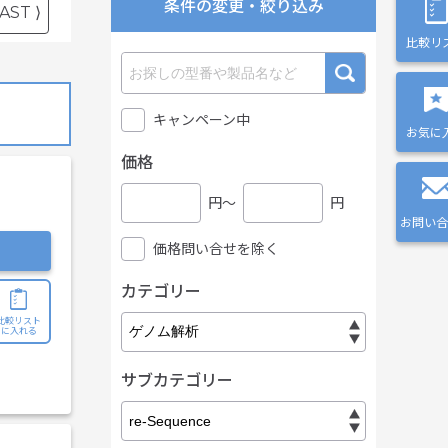
条件の変更・絞り込み
AST ⟩
比較リ
キャンペーン中
お気に
価格
円〜
円
お問い合
価格問い合せを除く
カテゴリー
比較リスト
に入れる
サブカテゴリー