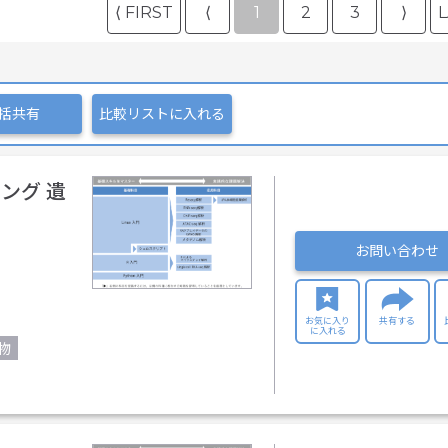
⟨ FIRST
⟨
1
2
3
⟩
L
括共有
比較リストに入れる
ング 遺
お問い合わせ
お気に入り
共有する
に入れる
物