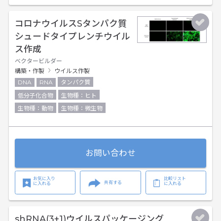
コロナウイルスSタンパク質
シュードタイプレンチウイル
ス作成
ベクタービルダー
構築・作製
ウイルス作製
DNA
RNA
タンパク質
低分子化合物
生物種：ヒト
生物種：動物
生物種：微生物
お問い合わせ
お気に入り
比較リスト
共有する
に入れる
に入れる
shRNA(3+1)ウイルスパッケージング