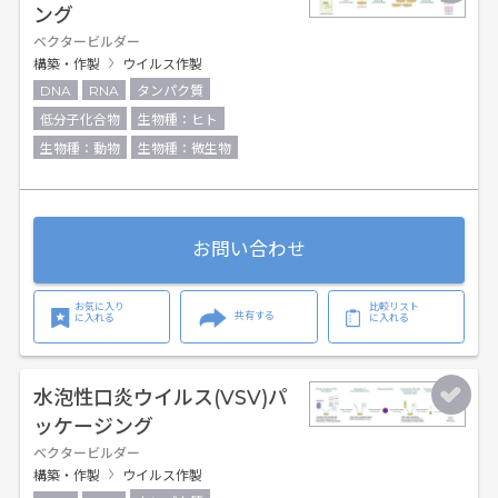
ング
ベクタービルダー
構築・作製
ウイルス作製
DNA
RNA
タンパク質
低分子化合物
生物種：ヒト
生物種：動物
生物種：微生物
お問い合わせ
お気に入り
比較リスト
共有する
に入れる
に入れる
水泡性口炎ウイルス(VSV)パ
ッケージング
ベクタービルダー
構築・作製
ウイルス作製