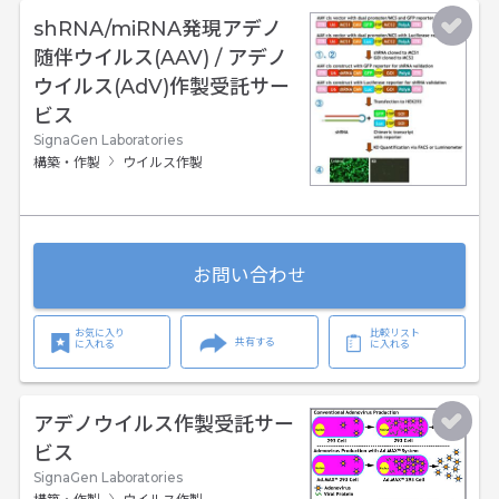
shRNA/miRNA発現アデノ
随伴ウイルス(AAV) / アデノ
ウイルス(AdV)作製受託サー
ビス
SignaGen Laboratories
構築・作製
ウイルス作製
お問い合わせ
お気に入り
比較リスト
共有する
に入れる
に入れる
アデノウイルス作製受託サー
ビス
SignaGen Laboratories