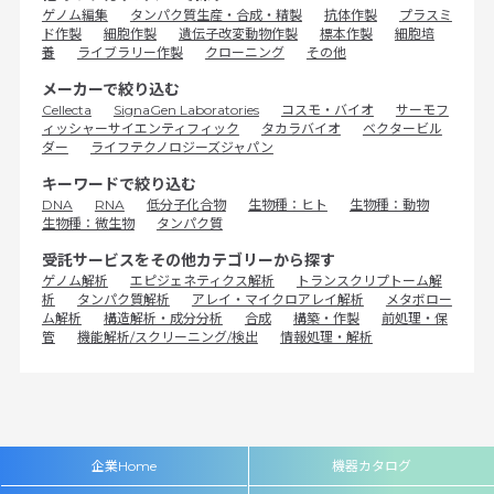
ゲノム編集
タンパク質生産・合成・精製
抗体作製
プラスミ
ド作製
細胞作製
遺伝子改変動物作製
標本作製
細胞培
養
ライブラリー作製
クローニング
その他
メーカーで絞り込む
Cellecta
SignaGen Laboratories
コスモ・バイオ
サーモフ
ィッシャーサイエンティフィック
タカラバイオ
ベクタービル
ダー
ライフテクノロジーズジャパン
キーワードで絞り込む
DNA
RNA
低分子化合物
生物種：ヒト
生物種：動物
生物種：微生物
タンパク質
受託サービスをその他カテゴリーから探す
ゲノム解析
エピジェネティクス解析
トランスクリプトーム解
析
タンパク質解析
アレイ・マイクロアレイ解析
メタボロー
ム解析
構造解析・成分分析
合成
構築・作製
前処理・保
管
機能解析/スクリーニング/検出
情報処理・解析
企業Home
機器カタログ