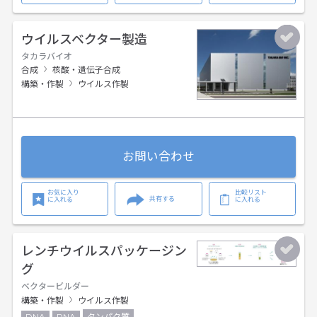
ウイルスベクター製造
タカラバイオ
合成
核酸・遺伝子合成
構築・作製
ウイルス作製
お問い合わせ
お気に入り
比較リスト
共有する
に入れる
に入れる
レンチウイルスパッケージン
グ
ベクタービルダー
構築・作製
ウイルス作製
DNA
RNA
タンパク質