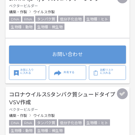
ベクタービルダー
構築・作製
ウイルス作製
DNA
RNA
タンパク質
低分子化合物
生物種：ヒト
生物種：動物
生物種：微生物
お問い合わせ
お気に入り
比較リスト
共有する
に入れる
に入れる
コロナウイルスSタンパク質シュードタイプ
VSV作成
ベクタービルダー
構築・作製
ウイルス作製
DNA
RNA
タンパク質
低分子化合物
生物種：ヒト
生物種：動物
生物種：微生物