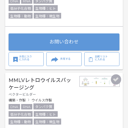
DNA
RNA
タンパク質
低分子化合物
生物種：ヒト
生物種：動物
生物種：微生物
お問い合わせ
お気に入り
比較リスト
共有する
に入れる
に入れる
MMLVレトロウイルスパッ
ケージング
ベクタービルダー
構築・作製
ウイルス作製
DNA
RNA
タンパク質
低分子化合物
生物種：ヒト
生物種：動物
生物種：微生物